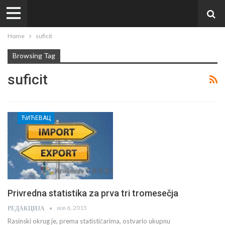
Home
suficit
Browsing Tag
suficit
ЋИЋЕВАЦ
Privredna statistika za prva tri tromesečja
нов 6, 2015
РЕДАКЦИЈА
Rasinski okrug je, prema statističarima, ostvario ukupnu