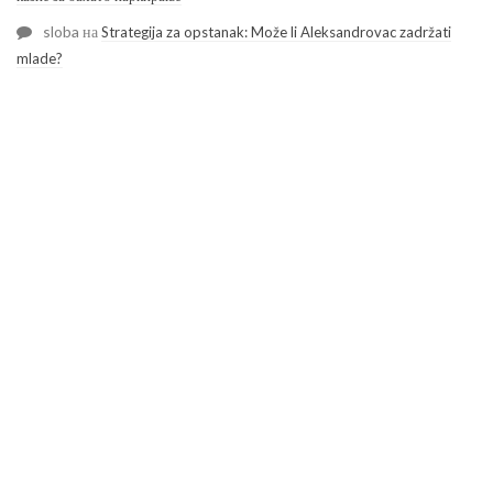
sloba
на
Strategija za opstanak: Može li Aleksandrovac zadržati
mlade?