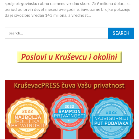
spoljnotrgovinsku robnu razmenu vrednu skoro 259 miliona dolara za
period od prvih devet meseci ove godine. Suvoparne brojke pokazuju
da je izvoz bio vredan 143 miliona, a vrednost…