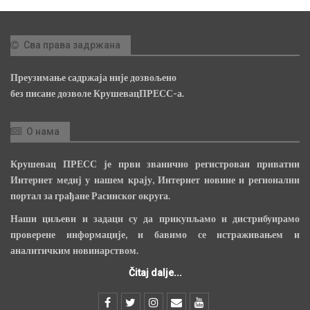
Сва права задржана
Преузимање садржаја није дозвољено
без писане дозволе КрушевацПРЕСС-а.
О нама
Крушевац ПРЕСС је први званично регистрован приватни
Интернет медиј у нашем крају, Интернет новине и регионални
портал за грађане Расинског округа.
Наши циљеви и задаци су да прикупљамо и дистрибуирамо
проверене информације, и бавимо се истраживањем и
аналитичким новинарством.
Čitaj dalje...