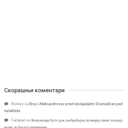
Скорашњи коментари
Romeo
на
Brus i Aleksandrovac pred nestajanjem: Dramatičan pad
nataliteta
Čarapan
на
Комуналци ћуте док саобраћајна полиција пише хиљаду
казне за бахато паркирање