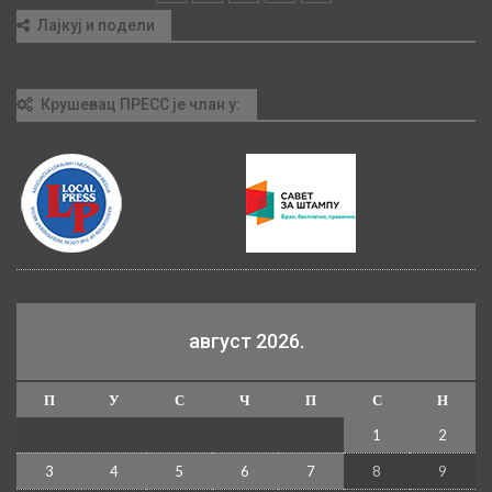
Лајкуј и подели
Крушевац ПРЕСС је члан у:
август 2026.
П
У
С
Ч
П
С
Н
1
2
3
4
5
6
7
8
9