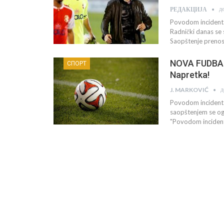
д
РЕДАКЦИЈА
Povodom incidenta
Radnički danas se
Saopštenje prenos
NOVA FUDBAL
СПОРТ
Napretka!
д
J. MARKOVIĆ
Povodom incidenta
saopštenjem se ogl
"Povodom incident