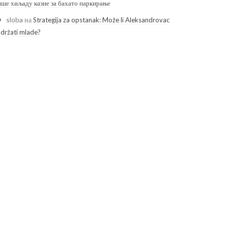
ише хиљаду казне за бахато паркирање
sloba
на
Strategija za opstanak: Može li Aleksandrovac
adržati mlade?