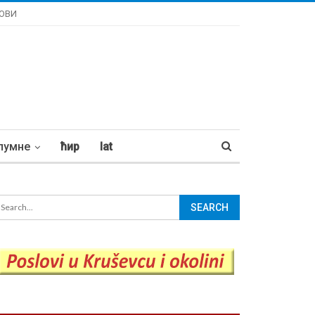
ОВИ
лумне
ћир
lat