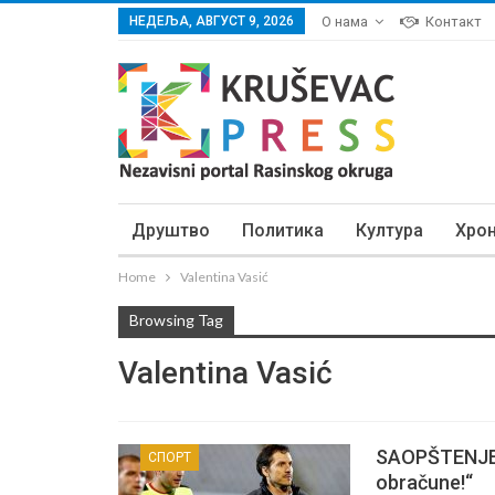
НЕДЕЉА, АВГУСТ 9, 2026
О нама
Контакт
Друштво
Политика
Култура
Хро
Home
Valentina Vasić
Browsing Tag
Valentina Vasić
SAOPŠTENJE M
СПОРТ
obračune!“