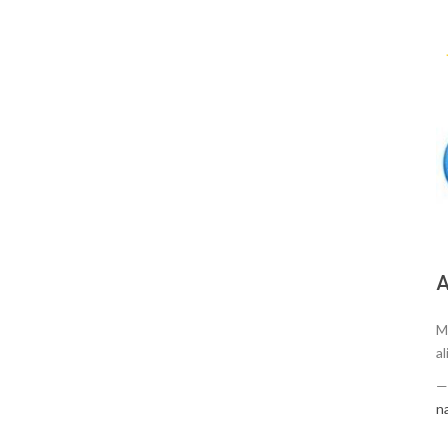
А
M
al
n