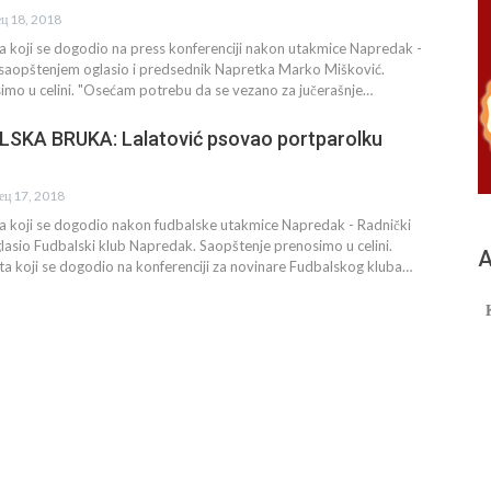
ец 18, 2018
 koji se dogodio na press konferenciji nakon utakmice Napredak -
 saopštenjem oglasio i predsednik Napretka Marko Mišković.
imo u celini. "Osećam potrebu da se vezano za jučerašnje…
SKA BRUKA: Lalatović psovao portparolku
ец 17, 2018
 koji se dogodio nakon fudbalske utakmice Napredak - Radnički
asio Fudbalski klub Napredak. Saopštenje prenosimo u celini.
А
a koji se dogodio na konferenciji za novinare Fudbalskog kluba…