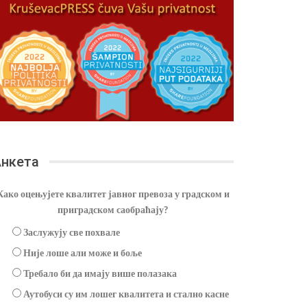
нкета
Како оцењујете квалитет јавног превоза у градском и
приградском саобраћају?
Заслужују све похвале
Није лоше али може и боље
Требало би да имају више полазака
Аутобуси су им лошег квалитета и стално касне