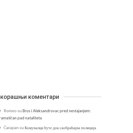
корашњи коментари
Romeo
на
Brus i Aleksandrovac pred nestajanjem:
ramatičan pad nataliteta
Čarapan
на
Комуналци ћуте док саобраћајна полиција