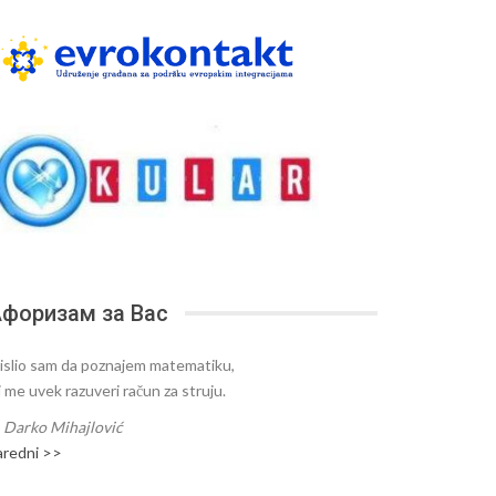
форизам за Вас
islio sam da poznajem matematiku,
i me uvek razuveri račun za struju.
—
Darko Mihajlović
aredni >>