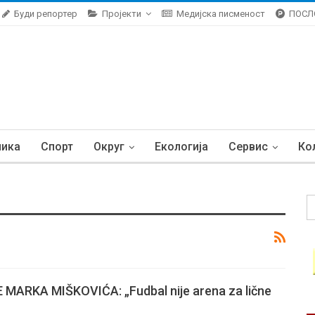
Буди репортер
Пројекти
Медијска писменост
ПОСЛ
ника
Спорт
Округ
Екологија
Сервис
Ко
ARKA MIŠKOVIĆA: „Fudbal nije arena za lične