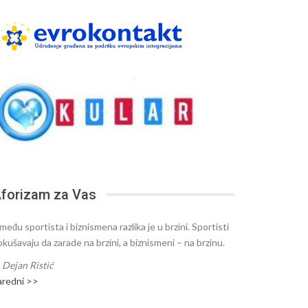
forizam za Vas
među sportista i biznismena razlika je u brzini. Sportisti
okušavaju da zarade na brzini, a biznismeni – na brzinu.
—
Dejan Ristić
aredni >>