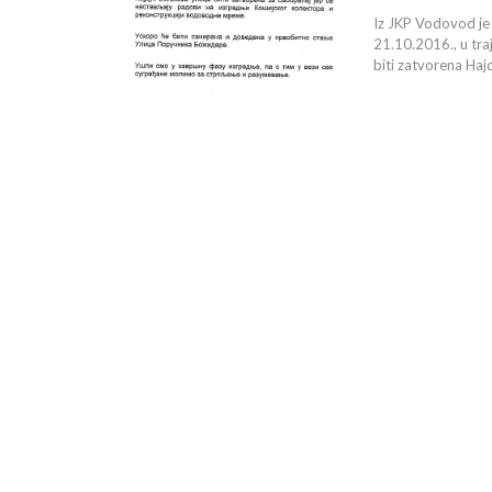
Iz JKP Vodovod je
21.10.2016., u tra
biti zatvorena Haj