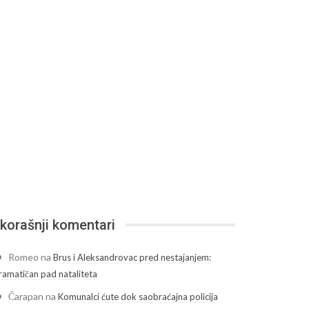
korašnji komentari
Romeo
na
Brus i Aleksandrovac pred nestajanjem:
ramatičan pad nataliteta
Čarapan
na
Komunalci ćute dok saobraćajna policija