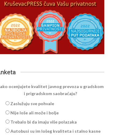
nketa
ako ocenjujete kvalitet javnog prevoza u gradskom
i prigradskom saobraćaju?
Zaslužuju sve pohvale
Nije loše ali može i bolje
Trebalo bi da imaju više polazaka
Autobusi su im lošeg kvaliteta i stalno kasne