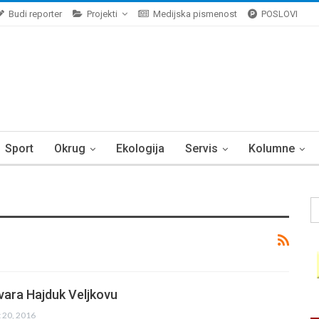
Budi reporter
Projekti
Medijska pismenost
POSLOVI
Sport
Okrug
Ekologija
Servis
Kolumne
ara Hajduk Veljkovu
t 20, 2016