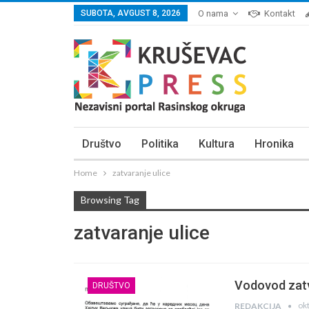
SUBOTA, AVGUST 8, 2026
O nama
Kontakt
Društvo
Politika
Kultura
Hronika
Home
zatvaranje ulice
Browsing Tag
zatvaranje ulice
Vodovod zatv
DRUŠTVO
ok
REDAKCIJA