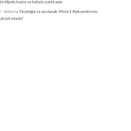
še hiljadu kazne za bahato parkiranje
sloba
na
Strategija za opstanak: Može li Aleksandrovac
adržati mlade?