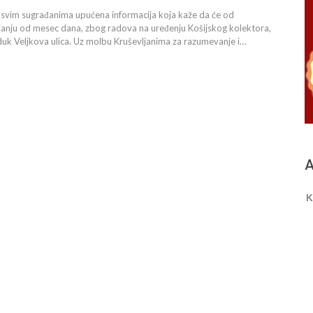
 svim sugrađanima upućena informacija koja kaže da će od
janju od mesec dana, zbog radova na uređenju Košijskog kolektora,
duk Veljkova ulica. Uz molbu Kruševljanima za razumevanje i…
A
K