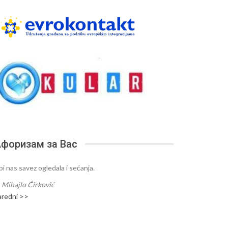
форизам за Вас
bi nas savez ogledala i sećanja.
—
Mihajlo Ćirković
aredni >>