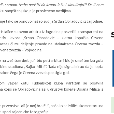
i u crnom, treba naučiti da kradu, lažu i simuliraju?! Da li nam
dak u saopštenju koje je prosleđeno medijima.
nje tako se ponovo našao sudija Srđan Obradović iz Jagodine.
istalice su ovom arbitru iz Jagodine posvetili transparent na
rotiv Javora „Srđan Obradović – zlatna kopačka Crvene
amerajući mu deljenje pravde na utakmicama Crvena zvezda –
rvena zvezda – Vojvodina.
 na „večitom derbiju“ bio peti arbitar i bio je smešten iza gola
ibine stadiona „Rajko Mitić“. Tada nije signalizirao da je lopta
u nakon čega je Crvena zvezda postigla gol.
om vajber četu Fudbalskog kluba Partizan se pojavila
na kojoj se Obradović nalazi u društvu kolege Bojana Milića iz
o prvenstvo, ali je moj brat!!!“, našalio se Milić u komentaru na
 ispod zajedničke fotografije.