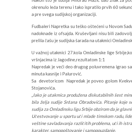
okrenulo leđa terenu i tako ispratilo prvih 60 sekun
a pre svega sudijskoj organizaciji.
Fudbaleri Napretka su teško oštećeni u Novom Sadu
nadoknade iz ofsajda. Kruševljani nisu bili zadovol
prelila čašu je sudijska šarada na utakmici Omladins
U važnoj utakmici 27.kola Omladinske lige Srbije,koj
vršnjacima iz Jagodine,rezultatom 1:1
Napredak je veći deo drugog poluvremena igrao sa d
minuta kasnije i Palurović.
Sa devetoricom Napredak je poveo golom Kvekveski
Stojanovića.
„
Iako je utakmica produžena diskutabilnih šest minu
bila želja sudije Srđana Obradovića. Pitanje koje 
sudija za Omladinsku ligu Srbije obzirom da je glavni 
Učestvovanje u sportu uči mlade timskom radu, liders
veštine savladavanja različitih problema, uči ih istr
karakter, samopoštovanje i samopouzdanje.