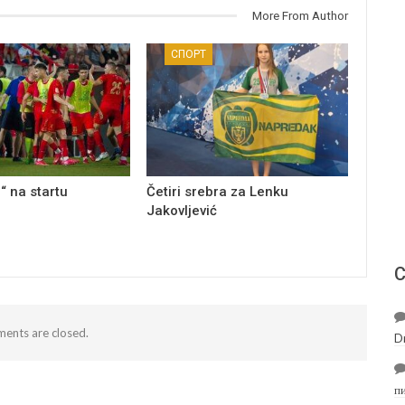
More From Author
СПОРТ
“ na startu
Četiri srebra za Lenku
Jakovljević
С
ents are closed.
D
п