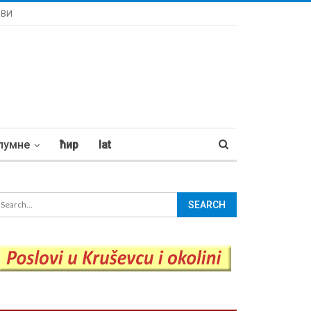
ОВИ
лумне
ћир
lat