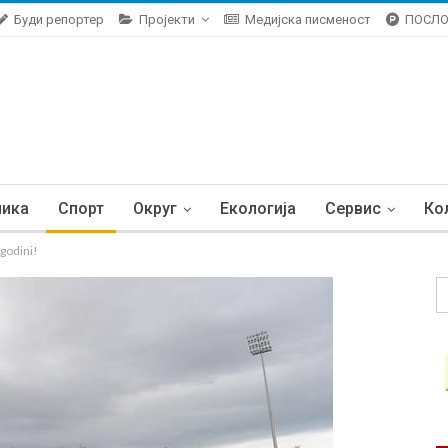
Буди репортер
Пројекти
Медијска писменост
ПОСЛ
ника
Спорт
Округ
Екологија
Сервис
Ко
agodini!