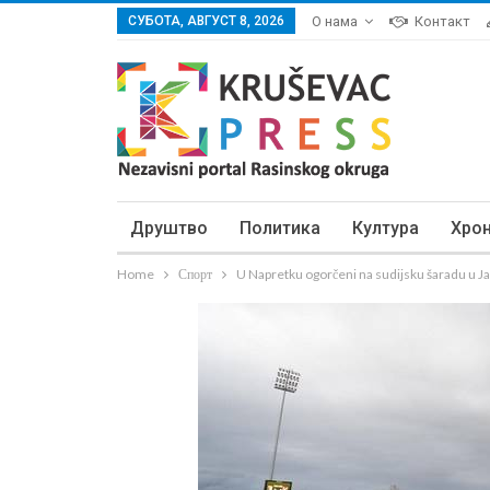
СУБОТА, АВГУСТ 8, 2026
О нама
Контакт
Друштво
Политика
Култура
Хро
Home
Спорт
U Napretku ogorčeni na sudijsku šaradu u J