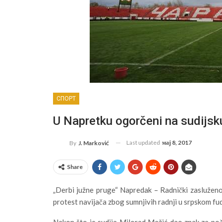
СПОРТ
U Napretku ogorčeni na sudijsk
Last updated
мај 8, 2017
By
J. Marković
Share
„Derbi južne pruge“ Napredak – Radnički zasluženo 
protest navijača zbog sumnjivih radnji u srpskom fu
Nakon što je sudija Milorad Mažić dao znak za po