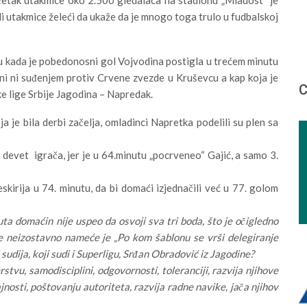
di utakmice želeći da ukaže da je mnogo toga trulo u fudbalskoj
 kada je pobedonosni gol Vojvodina postigla u trećem minutu
jni ni suđenjem protiv Crvene zvezde u Kruševcu a kap koja je
С
ke lige Srbije Jagodina – Napredak.
a je bila derbi začelja, omladinci Napretka podelili su plen sa
evet igrača, jer je u 64.minutu „pocrveneo“ Gajić, a samo 3.
rija u 74. minutu, da bi domaći izjednačili već u 77. golom
ta domaćin nije uspeo da osvoji sva tri boda, što je očigledno
se neizostavno nameće je „Po kom šablonu se vrši delegiranje
sudija, koji sudi i Superligu, Srđan Obradović iz Jagodine?
tvu, samodisciplini, odgovornosti, toleranciji, razvija njihove
ajnosti, poštovanju autoriteta, razvija radne navike, jača njihov