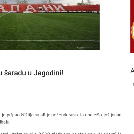
А
u šaradu u Jagodini!
je pripao Nišlijama ali je početak susreta obeležio još jedan
dbalu.
četak utakmice oko 2.500 gledalaca na stadionu „Mladost“ je