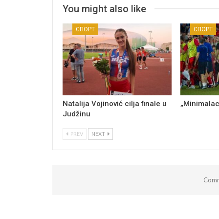
You might also like
СПОРТ
СПОРТ
Natalija Vojinović cilja finale u
„Minimalac
Judžinu
PREV
NEXT
Comm