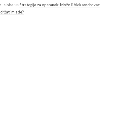
sloba
на
Strategija za opstanak: Može li Aleksandrovac
adržati mlade?