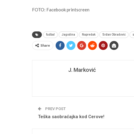
FOTO: Facebook printscreen
fudbal
Jagodina
Napredak
Srđan Obradović
s
Share
J. Marković
PREV POST
Teška saobraćajka kod Cerove!