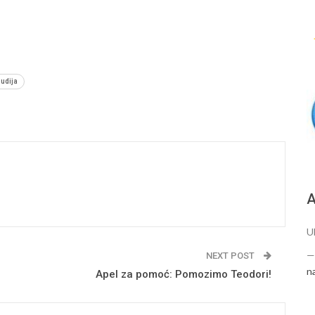
udija
А
U
NEXT POST
n
Apel za pomoć: Pomozimo Teodori!