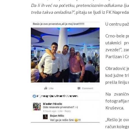
Da li ih već na početku, pretencioznim odlukama ljud
treba takva omladina?“
, pitaju se ljudi iz FK Napre
U centru paž
Crno-bele pr
utakmici p
zvezde!“, z
Partizan i C
Obradović je
kod južne tr
prešla linij
Na zvaničn
fotografija 
Kruševca.
„Rešio je ov
račun kolege