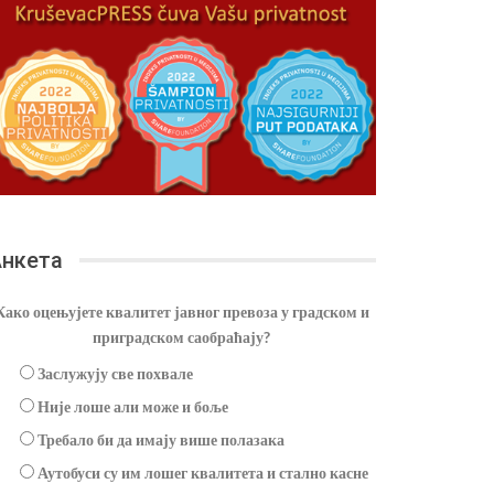
нкета
Како оцењујете квалитет јавног превоза у градском и
приградском саобраћају?
Заслужују све похвале
Није лоше али може и боље
Требало би да имају више полазака
Аутобуси су им лошег квалитета и стално касне