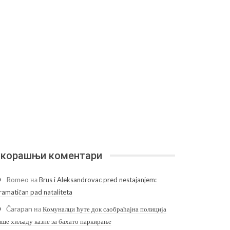
корашњи коментари
Romeo
на
Brus i Aleksandrovac pred nestajanjem:
ramatičan pad nataliteta
Čarapan
на
Комуналци ћуте док саобраћајна полиција
ише хиљаду казне за бахато паркирање