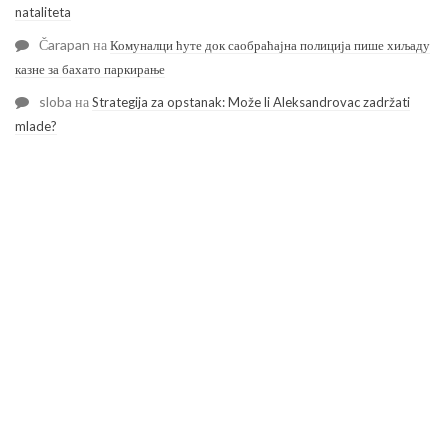
nataliteta
Čarapan
на
Комуналци ћуте док саобраћајна полиција пише хиљаду
казне за бахато паркирање
sloba
на
Strategija za opstanak: Može li Aleksandrovac zadržati
mlade?