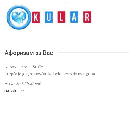
Афоризам за Вас
Kosovo je srce Srbije.
Trepča je jezgro novčanika belosvetskih mangupa.
—
Darko Mihajlović
naredni >>