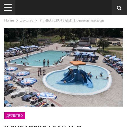
Home
Друштво
У РИБАРСКОЈ БАЊИ: Почиње летња сезона
ДРУШТВО