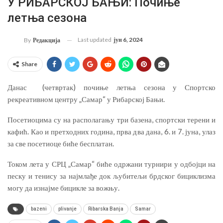
У РИБАРСКОЈ БАЊИ: Почиње
летња сезона
Last updated
јун 6, 2024
By
Редакција
Share
Данас (четвртак) почиње летња сезона у Спортско
рекреативном центру „Самар“ у Рибарској Бањи.
Посетиоцима су на располагању три базена, спортски терени и
кафић. Као и претходних година, прва два дана, 6. и 7. јуна, улаз
за све посетиоце биће бесплатан.
Током лета у СРЦ „Самар“ биће одржани турнири у одбојци на
песку и тенису за најмлађе док љубитељи брдског бициклизма
могу да изнајме бицикле за вожњу.
bazeni
plivanje
Ribarska Banja
Samar