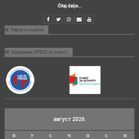
Čitaj dalje...
Лајкуј и подели
Крушевац ПРЕСС је члан у:
август 2026.
П
У
С
Ч
П
С
Н