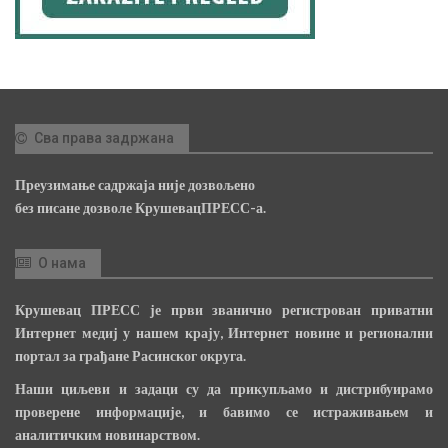
Сва права задржана
Преузимање садржаја није дозвољено
без писане дозволе КрушевацПРЕСС-а.
О нама
Крушевац ПРЕСС је први званично регистрован приватни
Интернет медиј у нашем крају, Интернет новине и регионални
портал за грађане Расинског округа.
Наши циљеви и задаци су да прикупљамо и дистрибуирамо
проверене информације, и бавимо се истраживањем и
аналитичким новинарством.