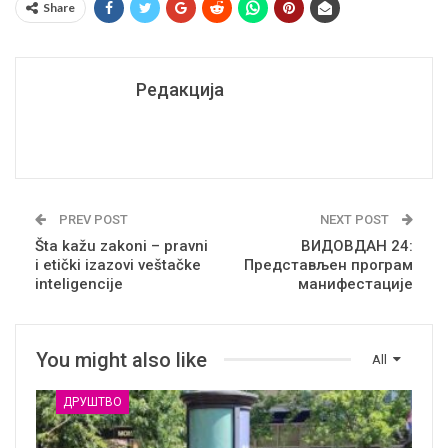
Share
Редакција
PREV POST
NEXT POST
Šta kažu zakoni – pravni
ВИДОВДАН 24:
i etički izazovi veštačke
Представљен програм
inteligencije
манифестације
You might also like
All
ДРУШТВО