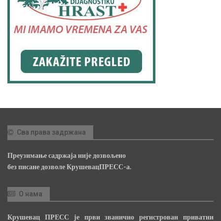
Сва права задржана
Преузимање садржаја није дозвољено
без писане дозволе КрушевацПРЕСС-а.
О нама
Крушевац ПРЕСС је први званично регистрован приватни