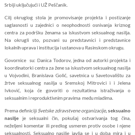
Srbiji uključujući i UŽ Peščanik.
Cilj okruglog stola je promovisanje projekta i postizanje
saglasnosti u zajednici o neophodnosti osnivanja kriznog
centra za podršku ženama sa iskustvom seksualnog nasilja.
Na okrugli sto, pozvani su predstavnici i predstavnice
lokalnih uprava i institucija i ustanova u Rasinskom okrugu.
Govornice su: Danica Todorov, jedna od autorki projekta i
koordinatorki centra za žene sa iskustvom seksualnog nasilja
u Vojvodini, Branislava Golić, savetnica u Savetovalištu za
žrtve seksualnog nasilja u Sremskoj Mitrovici i i Jelena
Ivković, koja će govoriti o rezultatima istraživanja o
seksualnim i reproduktivnim pravima među mladima.
Prema definiciji
Svetske
zdravstvene
organizacije
,
seksualno
nasilje
je seksualni čin, pokušaj ostvarivanja tog čina,
neželjeni komentar ili predlog usmeren protiv osobe i njene
seksualnosti. Seksualno nasilje javlja se i u doba mira i u