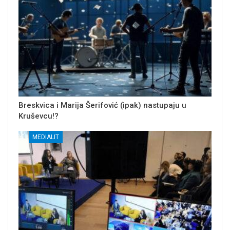
Breskvica i Marija Šerifović (ipak) nastupaju u
Kruševcu!?
MEDIALIT