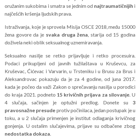
oružanim sukobima i smatra se jednim od
najtraumati
č
nijih
i
najčešćih kršenja ljudskih prava.
Istraživanja, koje je sprovela Misija OSCE 2018, među 15000
žena govore da je
svaka druga žena
, starija od 15 godina
doživela neki oblik seksualnog uznemiravanja.
Seksualno nasilje se retko prijavljuje i retko procesuira.
Podaci prikupljeni od javnih tužilaštava u Kruševcu, za
Kruševac, Ćićevac i Varvarin, u Trsteniku i u Brusu za Brus i
Aleksandrovac pokazuju da je za 4 godine, od juna 2017.
kada je počeo da važi Zakon o sprečavanju nasilja u porodici
do kraja 2021. podneto
15 krivičnih prijava za silovanje
. U
4 slučaja, sačinjen je optužni predlog. Donete su
3
pravosnažne presude
protiv počinilaca, jedan postupak je u
toku, a u 2 slučaja primenjen je institut odlaganja krivičnog
gonjenja. U ostalim slučajevima, prijave su odbačene zbog
nedostatka dokaza
.