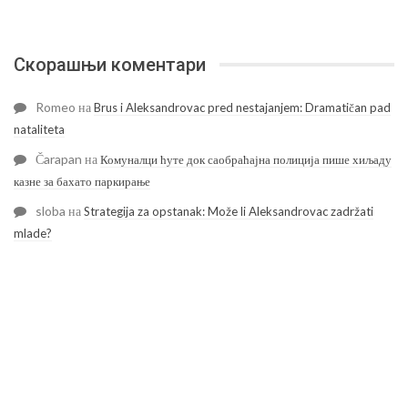
Скорашњи коментари
Romeo
на
Brus i Aleksandrovac pred nestajanjem: Dramatičan pad
nataliteta
Čarapan
на
Комуналци ћуте док саобраћајна полиција пише хиљаду
казне за бахато паркирање
sloba
на
Strategija za opstanak: Može li Aleksandrovac zadržati
mlade?