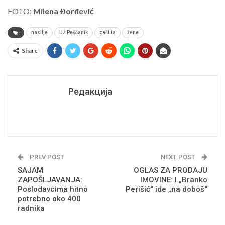
FOTO:
Milena Đorđević
nasilje
UŽ Peščanik
zaštita
žene
Share
Редакција
PREV POST
NEXT POST
SAJAM
OGLAS ZA PRODAJU
ZAPOŠLJAVANJA:
IMOVINE: I „Branko
Poslodavcima hitno
Perišić“ ide „na doboš“
potrebno oko 400
radnika