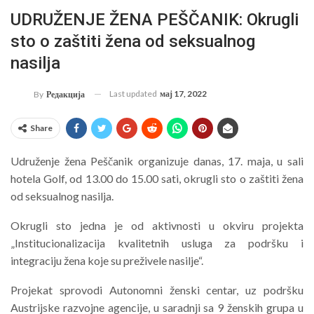
UDRUŽENJE ŽENA PEŠČANIK: Okrugli
sto o zaštiti žena od seksualnog
nasilja
Last updated
мај 17, 2022
By
Редакција
Share
Udruženje žena Peščanik organizuje danas, 17. maja, u sali
hotela Golf, od 13.00 do 15.00 sati, okrugli sto o zaštiti žena
od seksualnog nasilja.
Okrugli sto jedna je od aktivnosti u okviru projekta
„Institucionalizacija kvalitetnih usluga za podršku i
integraciju žena koje su preživele nasilje“.
Projekat sprovodi Autonomni ženski centar, uz podršku
Austrijske razvojne agencije, u saradnji sa 9 ženskih grupa u