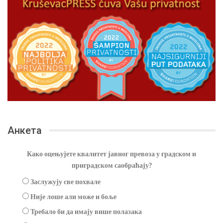
Анкета
Како оцењујете квалитет јавног превоза у градском и
приградском саобраћају?
Заслужују све похвале
Није лоше али може и боље
Требало би да имају више полазака