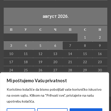
август 2026.
П
У
С
Ч
П
С
Н
1
2
3
4
5
6
7
8
9
10
11
12
13
14
15
16
17
18
19
20
21
22
23
24
25
26
27
28
29
30
31
Mi poštujemo Vašu privatnost
« јул
Koristimo kolačiće da bismo poboljšali vaše korisničko iskustvo
na ovom sajtu. Klikom na "Prihvati sve", pristajete na našu
upotrebu kolačića.
© 2026 - Kruševac PRESS. Sva prava zadržana.