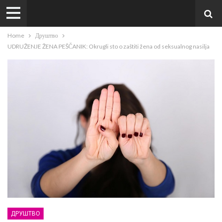
Home
Друштво
UDRUŽENJE ŽENA PEŠČANIK: Okrugli sto o zaštiti žena od seksualnog nasilja
ДРУШТВО