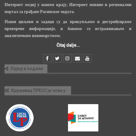
Интернет медиј у нашем крају, Интернет новине и регионални
портал за грађане Расинског округа.
Наши циљеви и задаци су да прикупљамо и дистрибуирамо
проверене информације, и бавимо се истраживањем и
аналитичким новинарством.
Čitaj dalje...
Лајкуј и подели
Крушевац ПРЕСС је члан у: