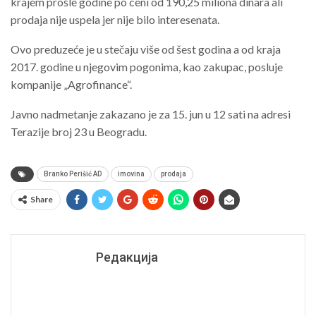
krajem prošle godine po ceni od 190,25 miliona dinara ali
prodaja nije uspela jer nije bilo interesenata.
Ovo preduzeće je u stečaju više od šest godina a od kraja
2017. godine u njegovim pogonima, kao zakupac, posluje
kompanije „Agrofinance“.
Javno nadmetanje zakazano je za 15. jun u 12 sati na adresi
Terazije broj 23 u Beogradu.
Branko Perišić AD
imovina
prodaja
Share
Редакција