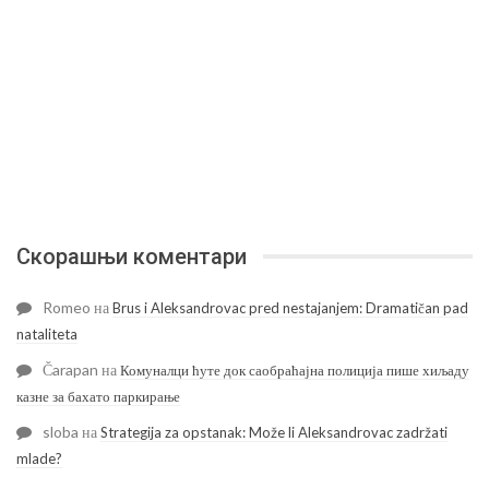
Скорашњи коментари
Romeo
на
Brus i Aleksandrovac pred nestajanjem: Dramatičan pad
nataliteta
Čarapan
на
Комуналци ћуте док саобраћајна полиција пише хиљаду
казне за бахато паркирање
sloba
на
Strategija za opstanak: Može li Aleksandrovac zadržati
mlade?