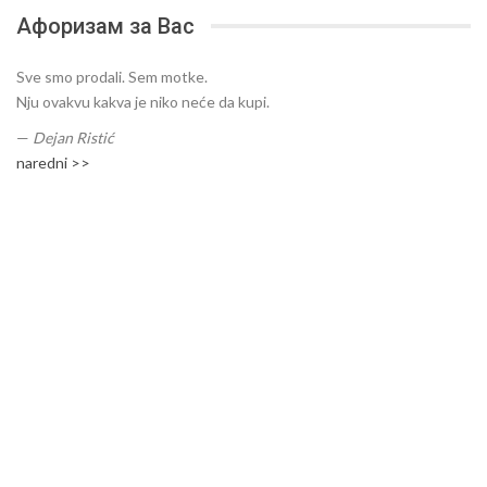
Афоризам за Вас
Sve smo prodali. Sem motke.
Nju ovakvu kakva je niko neće da kupi.
—
Dejan Ristić
naredni >>