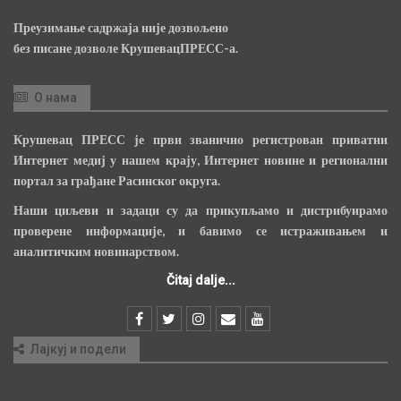
Преузимање садржаја није дозвољено
без писане дозволе КрушевацПРЕСС-а.
О нама
Крушевац ПРЕСС је први званично регистрован приватни
Интернет медиј у нашем крају, Интернет новине и регионални
портал за грађане Расинског округа.
Наши циљеви и задаци су да прикупљамо и дистрибуирамо
проверене информације, и бавимо се истраживањем и
аналитичким новинарством.
Čitaj dalje...
Лајкуј и подели