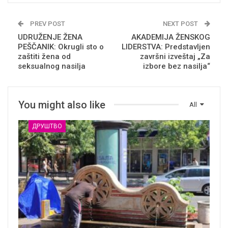
PREV POST
NEXT POST
UDRUŽENJE ŽENA
AKADEMIJA ŽENSKOG
PEŠČANIK: Okrugli sto o
LIDERSTVA: Predstavljen
zaštiti žena od
završni izveštaj „Za
seksualnog nasilja
izbore bez nasilja“
You might also like
All
ДРУШТВО