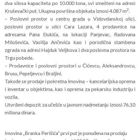
dva silosa kapaciteta po 10.000 tona, svi smešteni na adresi
2
Kruševački put. Ukupna površina objekata iznosi 4.087 m
.
– Poslovni prostor u centru grada u Vidovdanskoj ulici,
poslovni prostor u ulici Cara Lazara, 4 prodavnice na
adresama Pana Đukića, na lokaciji Panjevac, Radovana
Miloševića, Vasilija Ančevića kao i porodična stambena
zgrada na adresi Hajduk Veljkova i dva poslovna prostora na
Trgu pobede.
– Prodavnice i poslovni prostori u Ćićevcu, Aleksandrovcu,
Brusu, Pepeljevcu i Braljini.
Takođe se prodaje i pokretna imovina – kancelarijska oprema
i inventar u objektima, kao i oprema za pekarsku industriju i
vozila.
Utvrđeni depozit za učešće u javnom nadmetanju iznosi 76,10
miliona dinara.
Imovina „Branka Perišića“ prvi put je ponuđena na prodaju