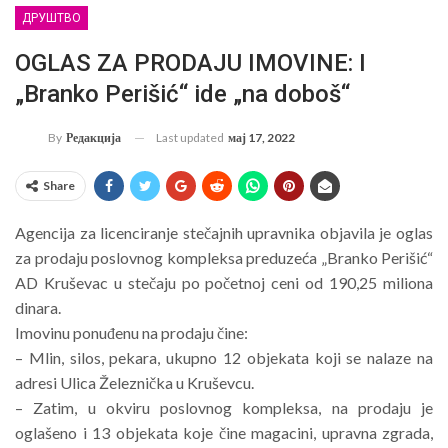
ДРУШТВО
OGLAS ZA PRODAJU IMOVINE: I
„Branko Perišić“ ide „na doboš“
Last updated
мај 17, 2022
By
Редакција
Share
Agencija za licenciranje stečajnih upravnika objavila je oglas
za prodaju poslovnog kompleksa preduzeća „Branko Perišić“
AD Kruševac u stečaju po početnoj ceni od 190,25 miliona
dinara.
Imovinu ponuđenu na prodaju čine:
– Mlin, silos, pekara, ukupno 12 objekata koji se nalaze na
adresi Ulica Železnička u Kruševcu.
– Zatim, u okviru poslovnog kompleksa, na prodaju je
oglašeno i 13 objekata koje čine magacini, upravna zgrada,