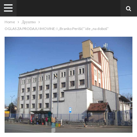
Home
Друштво
OGLAS ZA PRODAJU IMOVINE: I „Branko Perišić“ ide „na doboš“