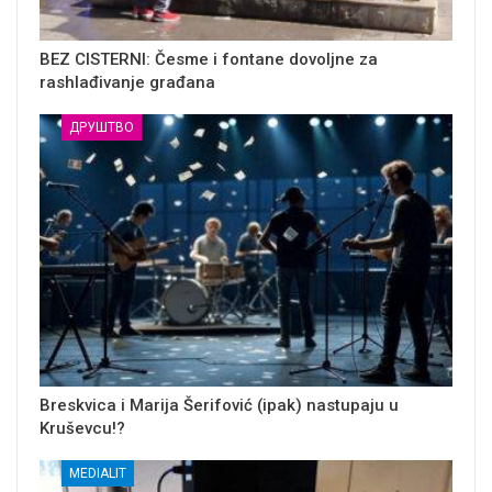
BEZ CISTERNI: Česme i fontane dovoljne za
rashlađivanje građana
ДРУШТВО
Breskvica i Marija Šerifović (ipak) nastupaju u
Kruševcu!?
MEDIALIT