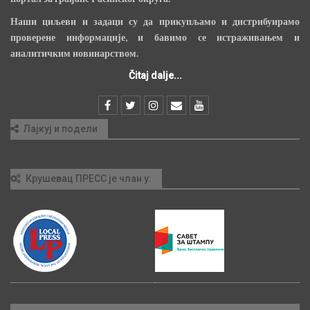
Наши циљеви и задаци су да прикупљамо и дистрибуирамо
проверене информације, и бавимо се истраживањем и
аналитичким новинарством.
Čitaj dalje...
Лајкуј и подели
Крушевац ПРЕСС је члан у: