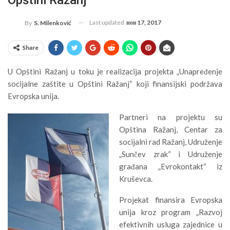
Last updated
нов 17, 2017
By
S. Milenković
Share
U Opštini Ražanj u toku je realizacija projekta „Unapređenje
socijalne zaštite u Opštini Ražanj“ koji finansijski podržava
Evropska unija.
Partneri na projektu su
Opština Ražanj, Centar za
socijalni rad Ražanj, Udruženje
„Sunčev zrak“ i Udruženje
građana „Evrokontakt“ iz
Kruševca.
Projekat finansira Evropska
unija kroz program „Razvoj
efektivnih usluga zajednice u