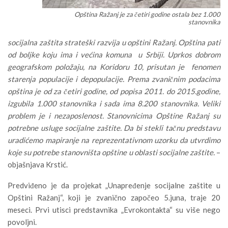
Opština Ražanj je za četiri godine ostala bez 1.000
stanovnika
socijalna zaštita strateški razvija u opštini Ražanj. Opština pati
od boljke koju ima i većina komuna u Srbiji. Uprkos dobrom
geografskom položaju, na Koridoru 10, prisutan je fenomen
starenja populacije i depopulacije. Prema zvaničnim podacima
opština je od za četiri godine, od popisa 2011. do 2015.godine,
izgubila 1.000 stanovnika i sada ima 8.200 stanovnika. Veliki
problem je i nezaposlenost. Stanovnicima Opštine Ražanj su
potrebne usluge socijalne zaštite. Da bi stekli tačnu predstavu
uradićemo mapiranje na reprezentativnom uzorku da utvrdimo
koje su potrebe stanovništa opštine u oblasti socijalne zaštite.
–
objašnjava Krstić.
Predviđeno je da projekat „Unapređenje socijalne zaštite u
Opštini Ražanj“, koji je zvanično započeo 5.juna, traje 20
meseci. Prvi utisci predstavnika „Evrokontakta“ su više nego
povoljni.