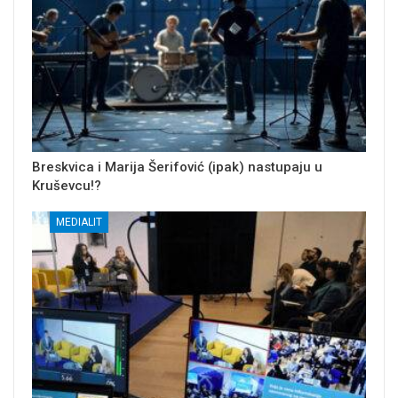
Breskvica i Marija Šerifović (ipak) nastupaju u
Kruševcu!?
MEDIALIT