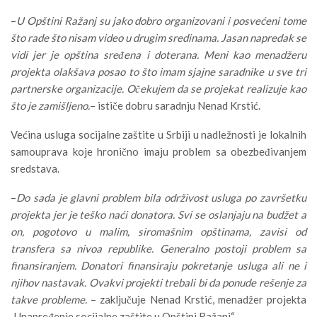
–
U Opštini Ražanj su jako dobro organizovani i posvećeni tome
što rade što nisam video u drugim sredinama. Jasan napredak se
vidi jer je opština sređena i doterana. Meni kao menadžeru
projekta olakšava posao to što imam sjajne saradnike u sve tri
partnerske organizacije. Očekujem da se projekat realizuje kao
što je zamišljeno.
– ističe dobru saradnju Nenad Krstić.
Većina usluga socijalne zaštite u Srbiji u nadležnosti je lokalnih
samouprava koje hronično imaju problem sa obezbeđivanjem
sredstava.
–
Do sada je glavni problem bila održivost usluga po završetku
projekta jer je teško naći donatora. Svi se oslanjaju na budžet a
on, pogotovo u malim, siromašnim opštinama, zavisi od
transfera sa nivoa republike. Generalno postoji problem sa
finansiranjem. Donatori finansiraju pokretanje usluga ali ne i
njihov nastavak. Ovakvi projekti trebali bi da ponude rešenje za
takve probleme.
– zaključuje Nenad Krstić, menadžer projekta
„Unapređenje socijalne zaštite u Opštini Ražanj“.