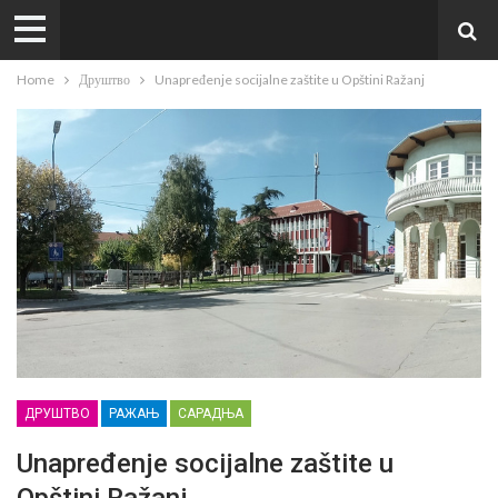
Home
Друштво
Unapređenje socijalne zaštite u Opštini Ražanj
ДРУШТВО
РАЖАЊ
САРАДЊА
Unapređenje socijalne zaštite u
Opštini Ražanj