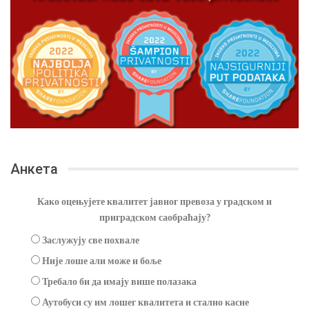
Анкета
Како оцењујете квалитет јавног превоза у градском и
приградском саобраћају?
Заслужују све похвале
Није лоше али може и боље
Требало би да имају више полазака
Аутобуси су им лошег квалитета и стално касне