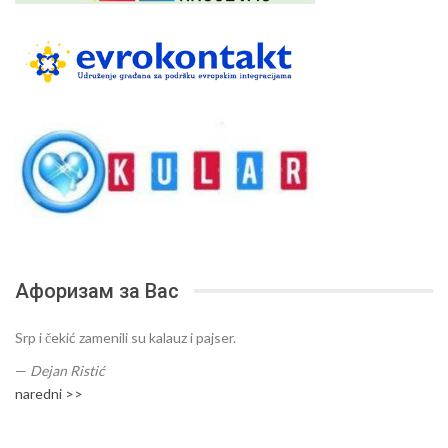
Афоризам за Вас
Srp i čekić zamenili su kalauz i pajser.
—
Dejan Ristić
naredni >>