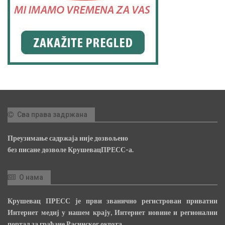
Сва права задржана
Преузимање садржаја није дозвољено
без писане дозволе КрушевацПРЕСС-а.
О нама
Крушевац ПРЕСС је први званично регистрован приватни
Интернет медиј у нашем крају, Интернет новине и регионални
портал за грађане Расинског округа.