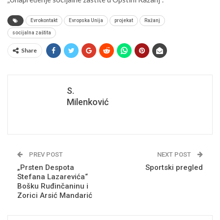
Evrokontakt
Evropska Unija
projekat
Ražanj
socijalna zaštita
Share
S.
Milenković
PREV POST
NEXT POST
„Prsten Despota
Sportski pregled
Stefana Lazarevića“
Bošku Ruđinčaninu i
Zorici Arsić Mandarić