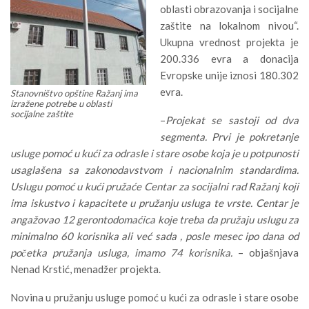
oblasti obrazovanja i socijalne
zaštite na lokalnom nivou“.
Ukupna vrednost projekta je
200.336 evra a donacija
Evropske unije iznosi 180.302
evra.
Stanovništvo opštine Ražanj ima
izražene potrebe u oblasti
socijalne zaštite
–
Projekat se sastoji od dva
segmenta. Prvi je pokretanje
usluge pomoć u kući za odrasle i stare osobe koja je u potpunosti
usaglašena sa zakonodavstvom i nacionalnim standardima.
Uslugu pomoć u kući pružaće Centar za socijalni rad Ražanj koji
ima iskustvo i kapacitete u pružanju usluga te vrste. Centar je
angažovao 12 gerontodomaćica koje treba da pružaju uslugu za
minimalno 60 korisnika ali već sada , posle mesec ipo dana od
početka pružanja usluga, imamo 74 korisnika.
– objašnjava
Nenad Krstić, menadžer projekta.
Novina u pružanju usluge pomoć u kući za odrasle i stare osobe