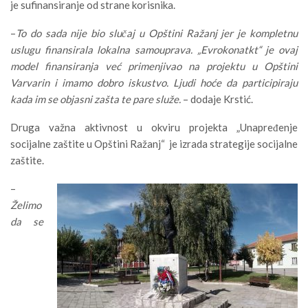
je sufinansiranje od strane korisnika.
–
To do sada nije bio slučaj u Opštini Ražanj jer je kompletnu
uslugu finansirala lokalna samouprava. „Evrokonatkt“ je ovaj
model finansiranja već primenjivao na projektu u Opštini
Varvarin i imamo dobro iskustvo. Ljudi hoće da participiraju
kada im se objasni zašta te pare služe.
– dodaje Krstić.
Druga važna aktivnost u okviru projekta „Unapređenje
socijalne zaštite u Opštini Ražanj“ je izrada strategije socijalne
zaštite.
–
Želimo
da se