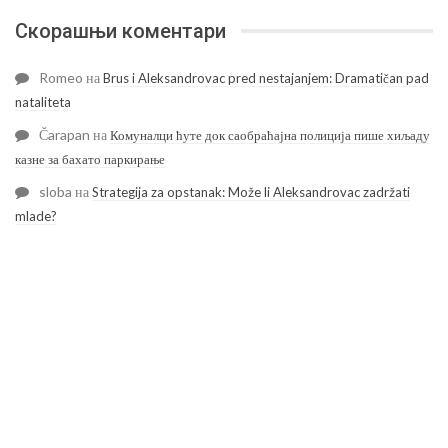
Скорашњи коментари
Romeo
на
Brus i Aleksandrovac pred nestajanjem: Dramatičan pad
nataliteta
Čarapan
на
Комуналци ћуте док саобраћајна полиција пише хиљаду
казне за бахато паркирање
sloba
на
Strategija za opstanak: Može li Aleksandrovac zadržati
mlade?