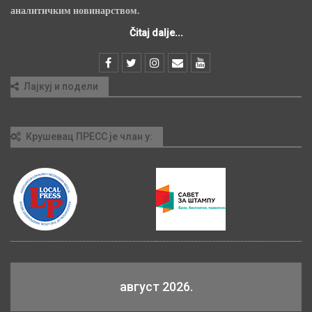
аналитичким новинарством.
Čitaj dalje...
Лајкуј и подели
Крушевац ПРЕСС је члан у:
август 2026.