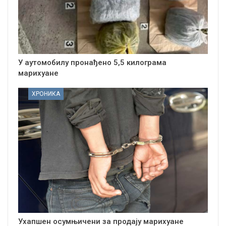
У аутомобилу пронађено 5,5 килограма
марихуане
ХРОНИКА
Ухапшен осумњичени за продају марихуане