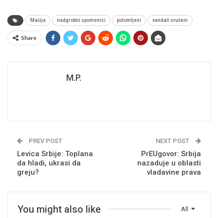
Maćija
nadgrobni spomenici
polomljeni
vandali srušeni
Share
M.P.
PREV POST
NEXT POST
Levica Srbije: Toplana
PrEUgovor: Srbija
da hladi, ukrasi da
nazaduje u oblasti
greju?
vladavine prava
You might also like
All