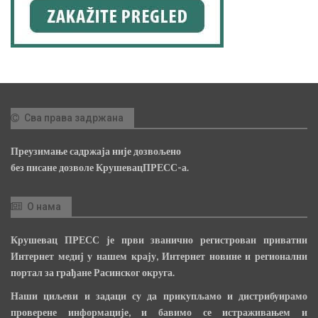
Сва права задржана
Преузимање садржаја није дозвољено
без писане дозволе КрушевацПРЕСС-а.
О нама
Крушевац ПРЕСС је први званично регистрован приватни
Интернет медиј у нашем крају, Интернет новине и регионални
портал за грађане Расинског округа.
Наши циљеви и задаци су да прикупљамо и дистрибуирамо
проверене информације, и бавимо се истраживањем и