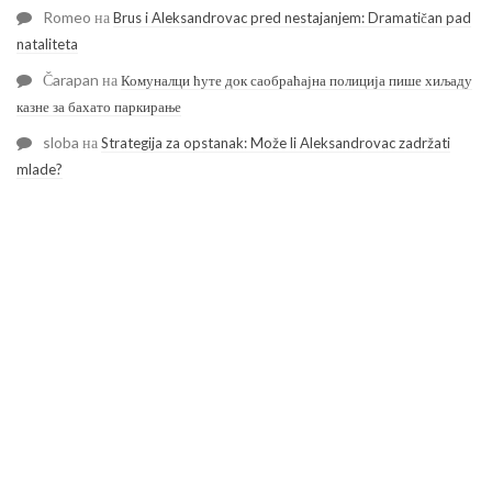
Romeo
на
Brus i Aleksandrovac pred nestajanjem: Dramatičan pad
nataliteta
Čarapan
на
Комуналци ћуте док саобраћајна полиција пише хиљаду
казне за бахато паркирање
sloba
на
Strategija za opstanak: Može li Aleksandrovac zadržati
mlade?