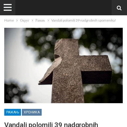
Home
Округ
Ражањ
Vandali polomili 39 nadgrobnih spomenika!
РАЖАЊ
ХРОНИКА
Vandali polomili 39 nadgrobnih