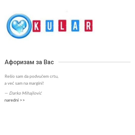
Афоризам за Вас
Rešio sam da podvučem crtu,
a već sam na margini!
—
Darko Mihajlović
naredni >>