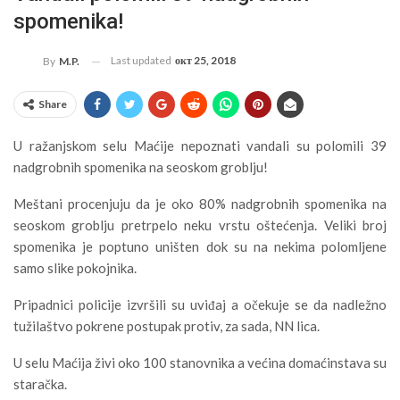
spomenika!
Last updated
окт 25, 2018
By
M.P.
Share
U ražanjskom selu Maćije nepoznati vandali su polomili 39
nadgrobnih spomenika na seoskom groblju!
Meštani procenjuju da je oko 80% nadgrobnih spomenika na
seoskom groblju pretrpelo neku vrstu oštećenja. Veliki broj
spomenika je poptuno uništen dok su na nekima polomljene
samo slike pokojnika.
Pripadnici policije izvršili su uviđaj a očekuje se da nadležno
tužilaštvo pokrene postupak protiv, za sada, NN lica.
U selu Maćija živi oko 100 stanovnika a većina domaćinstava su
staračka.