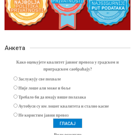
Анкета
Како оцењујете квалитет јавног превоза у градском и
приградском саобраћају?
Заслужују све похвале
Није лоше али може и боље
Требало би да имају више полазака
Аутобуси су им лошег квалитета и стално касне
Не користим јавни превоз
Види резултате