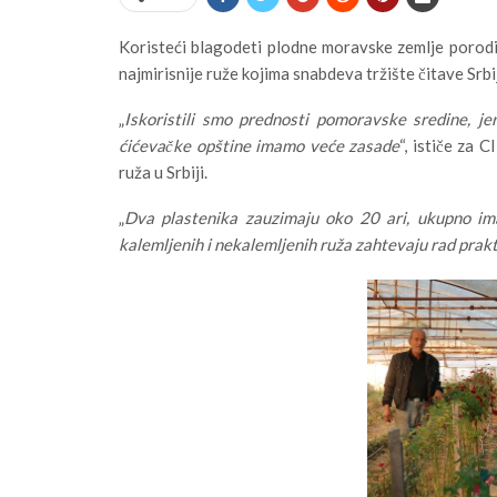
Koristeći blagodeti plodne moravske zemlje porodi
najmirisnije ruže kojima snabdeva tržište čitave Srbi
„
Iskoristili smo prednosti pomoravske sredine, j
ćićevačke opštine imamo veće zasade
“, ističe za
ruža u Srbiji.
„
Dva plastenika zauzimaju oko 20 ari, ukupno ima
kalemljenih i nekalemljenih ruža zahtevaju rad prak