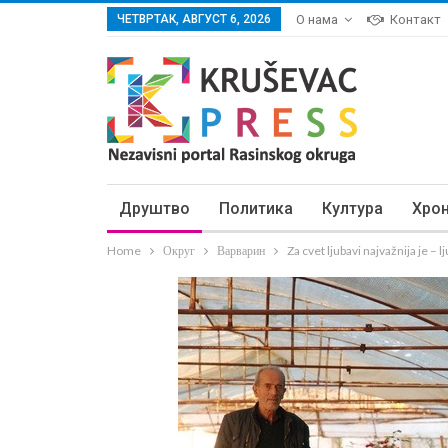
ЧЕТВРТАК, АВГУСТ 6, 2026
О нама
Контакт
Друштво
Политика
Култура
Хро
Home
Округ
Варварин
Za cvet ljubavi najvažnija je – l