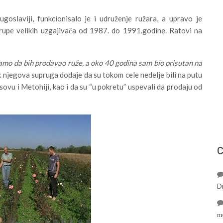
goslaviji, funkcionisalo je i udruženje ružara, a upravo je
rupe velikih uzgajivača od 1987. do 1991.godine. Ratovi na
amo da bih prodavao ruže, a oko 40 godina sam bio prisutan na
ok njegova supruga dodaje da su tokom cele nedelje bili na putu
Kosovu i Metohiji, kao i da su “u pokretu” uspevali da prodaju od
С
D
п