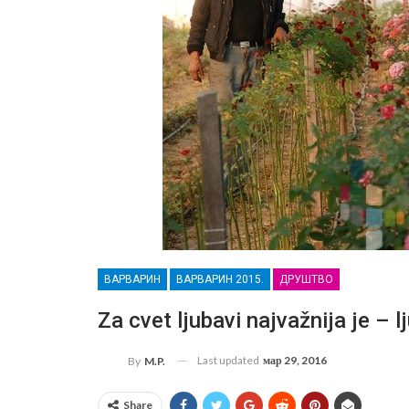
ВАРВАРИН
ВАРВАРИН 2015.
ДРУШТВО
Za cvet ljubavi najvažnija je – l
Last updated
мар 29, 2016
By
M.P.
Share