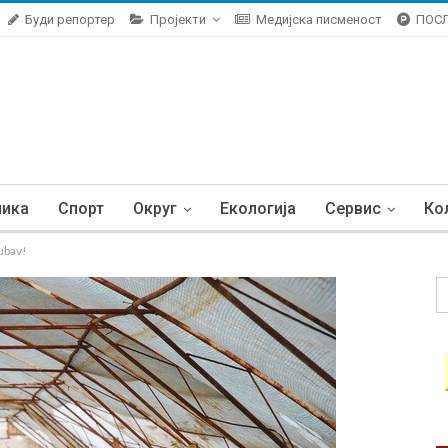
Буди репортер
Пројекти
Медијска писменост
ПОС
ника
Спорт
Округ
Екологија
Сервис
Ко
jubav!