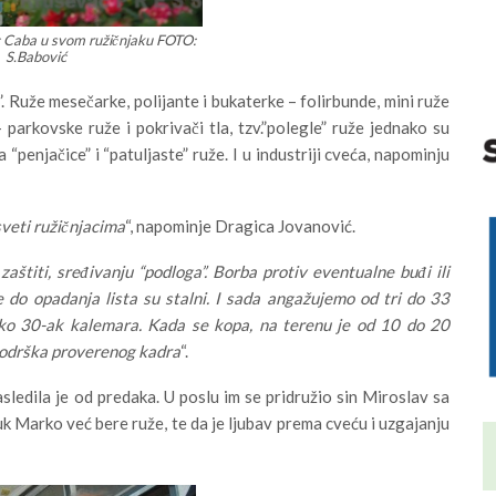
c Caba u svom ružičnjaku FOTO:
S.Babović
”. Ruže mesečarke, polijante i bukaterke – folirbunde, mini ruže
– parkovske ruže i pokrivači tla, tzv.”polegle” ruže jednako su
“penjačice” i “patuljaste” ruže. I u industriji cveća, napominju
veti ružičnjacima
“, napominje Dragica Jovanović.
aštiti, sređivanju “podloga”. Borba protiv eventualne buđi ili
 do opadanja lista su stalni. I sada angažujemo od tri do 33
oko 30-ak kalemara. Kada se kopa, na terenu je od 10 do 20
podrška proverenog kadra
“.
ledila je od predaka. U poslu im se pridružio sin Miroslav sa
 Marko već bere ruže, te da je ljubav prema cveću i uzgajanju