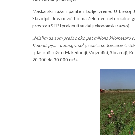
Maskarski ružari pamte i bolje vreme. U bivšoj Ju
Slavoljub Jovanović bio na čelu ove neformalne g
prostoru SFRJ prekinuli su dalji ekonomski razvoj.
„
Mislim da sam prešao oko pet miliona kilometara s
Kalenić pijaci u Beogradu
“, priseća se Jovanović, d
i plasirali ruže u Makedoniji, Vojvodini, Sloveniji, 
20.000 do 30.000 ruža.