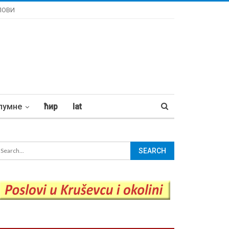
ЛОВИ
лумне
ћир
lat