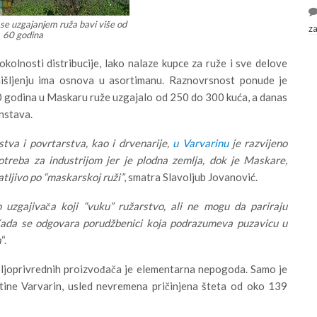
se uzgajanjem ruža bavi više od
z
60 godina
kolnosti distribucije, lako nalaze kupce za ruže i sve delove
išljenju ima osnova u asortimanu. Raznovrsnost ponude je
40 godina u Maskaru ruže uzgajalo od 250 do 300 kuća, a danas
instava.
tva i povrtarstva, kao i drvenarije,
u Varvarinu
je razvijeno
treba za industrijom jer je plodna zemlja, dok je Maskare,
atljivo po “maskarskoj ruži”
, smatra Slavoljub Jovanović.
 uzgajivača koji “vuku” ružarstvo, ali ne mogu da pariraju
. Kada se odgovara porudžbenici koja podrazumeva puzavicu u
a
“.
poljoprivrednih proizvođača je elementarna nepogoda. Samo je
ine Varvarin, usled nevremena pričinjena šteta od oko 139