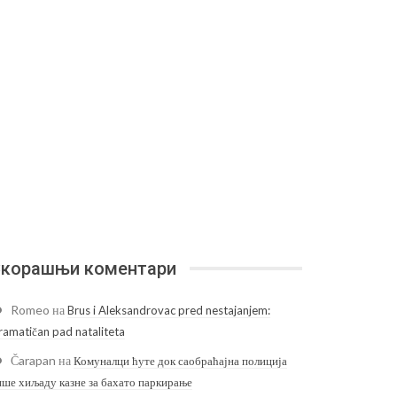
корашњи коментари
Romeo
на
Brus i Aleksandrovac pred nestajanjem:
ramatičan pad nataliteta
Čarapan
на
Комуналци ћуте док саобраћајна полиција
ише хиљаду казне за бахато паркирање