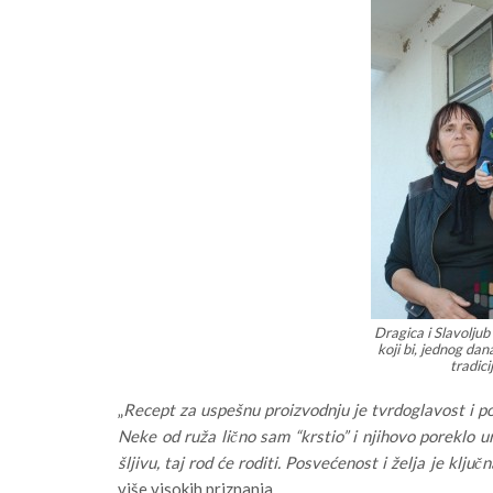
Dragica i Slavolj
koji bi, jednog dan
tradic
„
Recept za uspešnu proizvodnju je tvrdoglavost i p
Neke od ruža lično sam “krstio” i njihovo poreklo u
šljivu, taj rod će roditi. Posvećenost i želja je klju
više visokih priznanja.