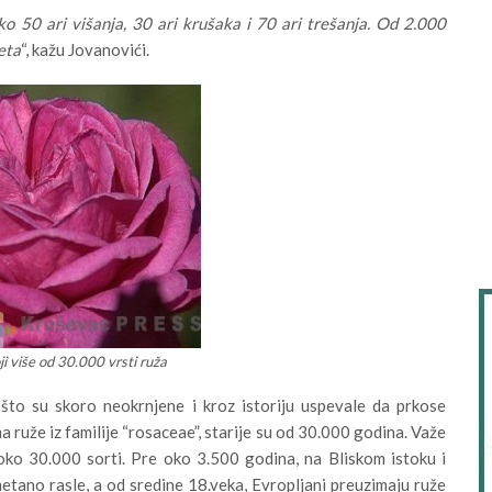
o 50 ari višanja, 30 ari krušaka i 70 ari trešanja. Od 2.000
teta
“, kažu Jovanovići.
i više od 30.000 vrsti ruža
 što su skoro neokrnjene i kroz istoriju uspevale da prkose
uže iz familije “rosaceae”, starije su od 30.000 godina. Važe
oko 30.000 sorti. Pre oko 3.500 godina, na Bliskom istoku i
metano rasle, a od sredine 18.veka, Evropljani preuzimaju ruže