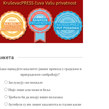
нкета
Како оцењујете квалитет јавног превоза у градском и
приградском саобраћају?
Заслужују све похвале
Није лоше али може и боље
Требало би да имају више полазака
Аутобуси су им лошег квалитета и стално касне