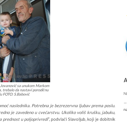
А
ub Jovanović sa unukom Markom
a, trebalo da nastavi porodičnu
Ni
iju FOTO: S.Babović
omoć naslednika. Potrebna je bezrezervna ljubav prema poslu.
n
redno je zavedeno u cvećarstvu. Ukoliko voliš krušku, jabuku,
čna prednost u poljoprivredi
“, podvlači Slavoljub, koji je dobitnik