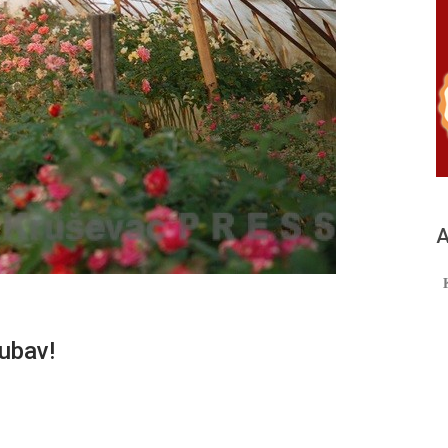
А
jubav!