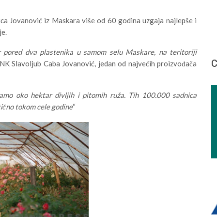
ca Jovanović iz Maskara više od 60 godina uzgaja najlepše i
je.
er pored dva plastenika u samom selu Maskare, na teritoriji
С
 CINK Slavoljub Caba Jovanović, jedan od najvećih proizvođača
mo oko hektar divljih i pitomih ruža. Tih 100.000 sadnica
tično tokom cele godine
“