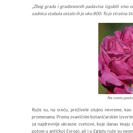
„
Zbog grada i gradonosnih padavina izgubili smo ok
sadnica stabala ostalo ih je oko 800. To je strašna š
Na svetu postoj
Ruže su, na sreću, preživele olujno nevreme, kao
promenama. Prema zvaničnim botaničarskim izvorima r
za najdrevnije ukrasne cvetove, koje danas imaju 
potom u antičkoj Evropi, ali i u Egiptu ruže su neo