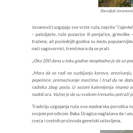
Slavoljub Jovanovi
Jovanovići uzgajaju sve vrste ruža, najviše “čajevke
– patuljaste, ruže puzavice ili penjačice, grmolike 
tražene, ali poslednjih godina su među popularnijima 
naši sagovornici, trend mora da se prati.
„
Oko 200 dana u toku godine neophodno je da se pos
„
Mora da se radi na suzbijanju korova, orezivanju, z
pepelnice, premazivanje mastima i trud da ne dođe
radnika zbog posla. U sezoni kalemljenja imamo 
nadničara. Važno je da su svakom trenutku potraži 
Tradiciju uzgajanja ruža ova maskarska porodica nas
svojom porodicom. Baka Dragica naglašava da i unuk
cveća i cvetnih proizvoda genetski uslovljena.