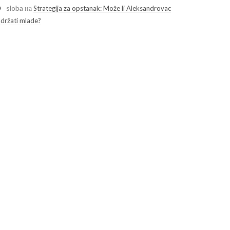
sloba
на
Strategija za opstanak: Može li Aleksandrovac
adržati mlade?