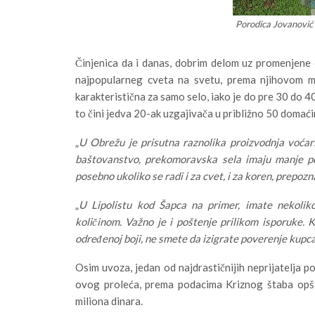
Porodica Jovanović 
Činjenica da i danas, dobrim delom uz promenjene o
najpopularneg cveta na svetu, prema njihovom m
karakteristična za samo selo, iako je do pre 30 do 
to čini jedva 20-ak uzgajivača u približno 50 domać
„
U Obrežu je prisutna raznolika proizvodnja voćars
baštovanstvo, prekomoravska sela imaju manje po
posebno ukoliko se radi i za cvet, i za koren, prepozn
„
U Lipolistu kod Šapca na primer, imate nekoliko
količinom. Važno je i poštenje prilikom isporuke
određenoj boji, ne smete da izigrate poverenje kupc
Osim uvoza, jedan od najdrastičnijih neprijatelja 
ovog proleća, prema podacima Kriznog štaba opšt
miliona dinara.