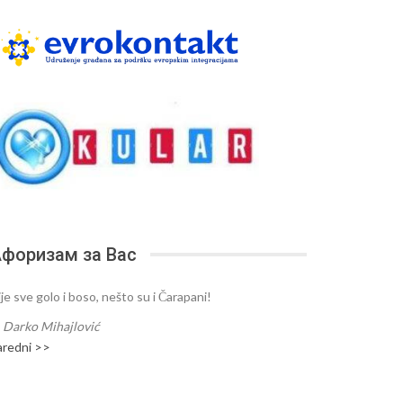
форизам за Вас
je sve golo i boso, nešto su i Čarapani!
—
Darko Mihajlović
aredni >>