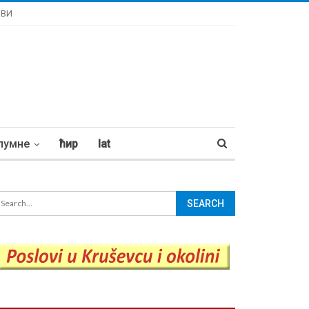
ОВИ
лумне
ћир
lat