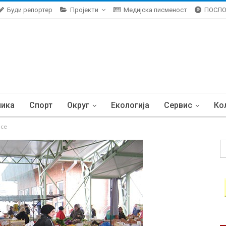
Буди репортер
Пројекти
Медијска писменост
ПОСЛ
ника
Спорт
Округ
Екологија
Сервис
Ко
ace