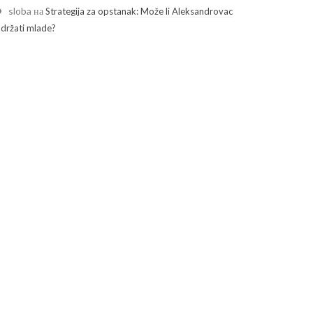
sloba
на
Strategija za opstanak: Može li Aleksandrovac
adržati mlade?