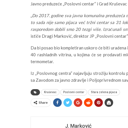
Javno preduzeće „Poslovni centar“ i Grad Kruševac s
„
Do 2017. godine sva javna komunalna preduzeća mo
to sada nije samo pijaca već tržni centar sa 31 lo
rasporedom dobili smo 20 tezgi više. Izračunali 
ističe Dragi Marković, direktor JP „Poslovni centar“
Da bi posao bio kompletiran uskoro će biti urađena i
40 rashladnih vitrina, u kojima će se prodavati ml
termometar.
Iz „Poslovnog centra“ najavljuju strožiju kontrolu p
sa Zavodom za javno zdravlje i Poljoprivrednom s
Kruševac
Poslovni centar
Stara zelena pijaca
Share
J. Marković