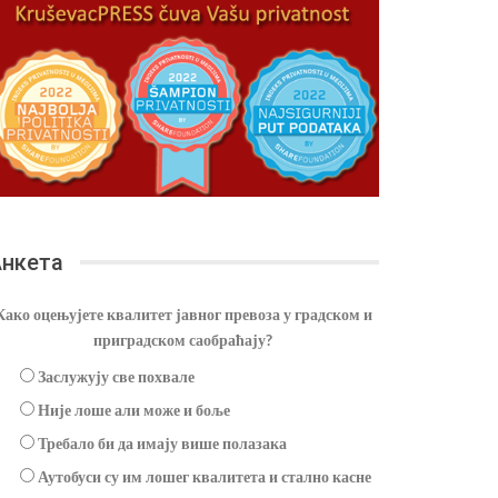
нкета
Како оцењујете квалитет јавног превоза у градском и
приградском саобраћају?
Заслужују све похвале
Није лоше али може и боље
Требало би да имају више полазака
Аутобуси су им лошег квалитета и стално касне