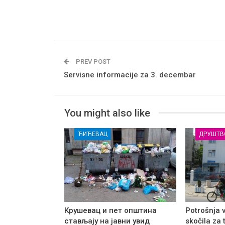
PREV POST
Servisne informacije za 3. decembar
You might also like
ЋИЋЕВАЦ
ДРУШТВ
Крушевац и пет општина
Potrošnja 
стављају на јавни увид
skočila za 