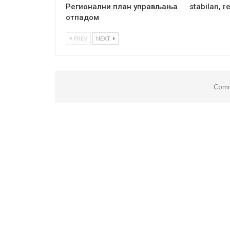
Регионални план управљања
stabilan, r
отпадом
PREV
NEXT
Comm