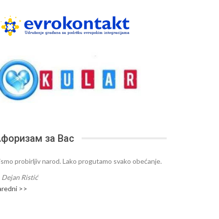
форизам за Вас
ismo probirljiv narod. Lako progutamo svako obećanje.
—
Dejan Ristić
aredni >>