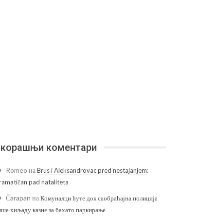
корашњи коментари
Romeo
на
Brus i Aleksandrovac pred nestajanjem:
ramatičan pad nataliteta
Čarapan
на
Комуналци ћуте док саобраћајна полиција
ише хиљаду казне за бахато паркирање