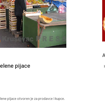
А
elene pijace
lene pijace otvoren je za prodavce i kupce.