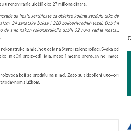
u u renoviranje uložili oko 27 miliona dinara.
raće da imaju sertifikate za objekte kojima gazduju tako da
kalom, 24 zanatska boksa i 220 poljoprivrednih tezgi. Dobrim
smo da smo nakon rekonstrukcije dobili 32 nova radna mesta
„,
.
С
 rekonstrukcija mlečnog dela na Staroj zelenoj pijaci. Svaka od
eko, mlečni proizvodi, jaja, meso i mesne prerađevine, imaće
roizvoda koji se prodaju na pijaci. Zato su sklopljeni ugovori
avetodavnom službom.