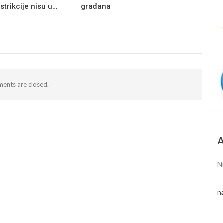
estrikcije nisu u…
građana
ents are closed.
А
N
n