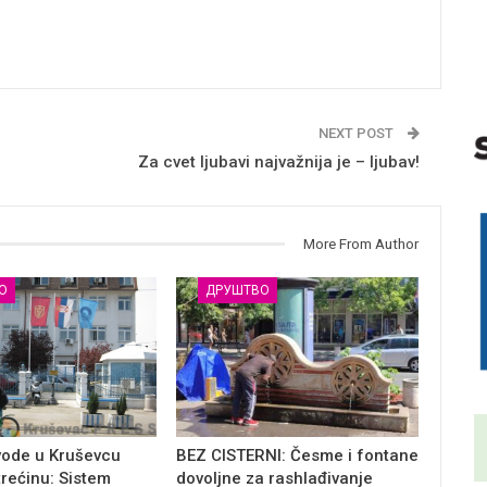
NEXT POST
Za cvet ljubavi najvažnija je – ljubav!
More From Author
О
ДРУШТВО
vode u Kruševcu
BEZ CISTERNI: Česme i fontane
trećinu: Sistem
dovoljne za rashlađivanje