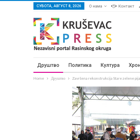
СУБОТА, АВГУСТ 8, 2026
О нама
Контакт
Друштво
Политика
Култура
Хро
Home
Друштво
Završena rekonstrukcija Stare zelene pij