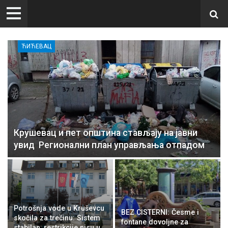
ЋИЋЕВАЦ
Крушевац и пет општина стављају на јавни
увид Регионални план управљања отпадом
Potrošnja vode u Kruševcu
BEZ CISTERNI: Česme i
skočila za trećinu: Sistem
fontane dovoljne za
stabilan, restrikcije nisu u