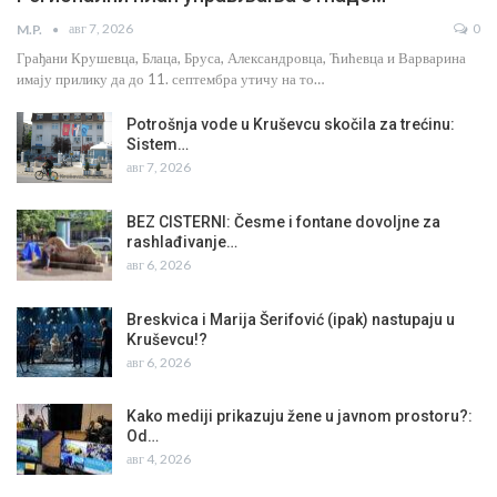
авг 7, 2026
0
M.P.
Грађани Крушевца, Блаца, Бруса, Александровца, Ћићевца и Варварина
имају прилику да до 11. септембра утичу на то…
Potrošnja vode u Kruševcu skočila za trećinu:
Sistem…
авг 7, 2026
BEZ CISTERNI: Česme i fontane dovoljne za
rashlađivanje…
авг 6, 2026
Breskvica i Marija Šerifović (ipak) nastupaju u
Kruševcu!?
авг 6, 2026
Kako mediji prikazuju žene u javnom prostoru?:
Od…
авг 4, 2026