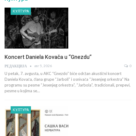
КУЛТУРА
Koncert Daniela Kovača u “Gnezdu”
авг 5, 2026
0
РЕДАКЦИЈА
U petak, 7. avgusta, u AKC “Gnezdo” biće održan akustični koncert
Daniela Kovača, člana grupe “Jarboli” i osnivača “Jesenjeg orkestra” Na
programu su pesme “Jesenjeg orkestra”, “Jarbola”, tradicionali, prepevi,
pesme u kojima se…
КУЛТУРА