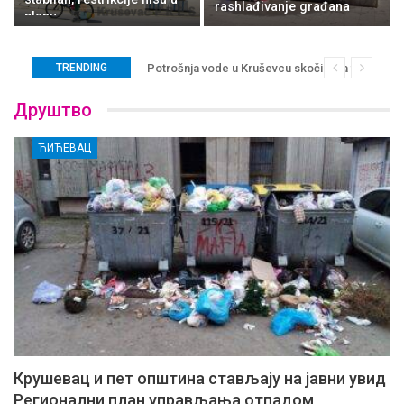
rashlađivanje građana
planu
TRENDING
Potrošnja vode u Kruševcu skočila za trećinu: Sis
Друштво
ЋИЋЕВАЦ
Крушевац и пет општина стављају на јавни увид
Регионални план управљања отпадом