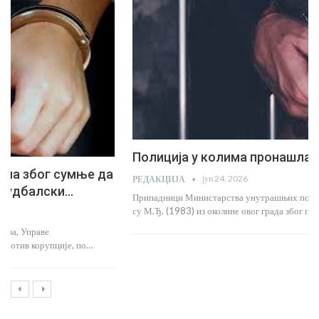
Полиција у колима пронашла 72 грама кокаина!
јун 24, 2026
РЕДАКЦИЈА
Припадници Министарства унутрашњих послова у Крушевцу ухапсили
су М.Ђ. (1983) из околине овог града због постојања…