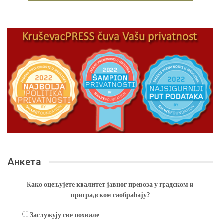
Анкета
Како оцењујете квалитет јавног превоза у градском и
приградском саобраћају?
Заслужују све похвале