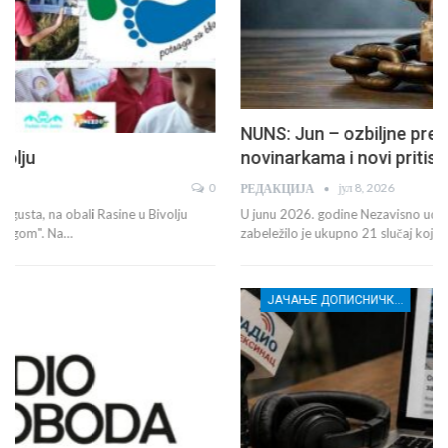
NUNS: Jun – ozbiljne pretnje novinarima i
novinarkama i novi pritisci na medijske…
јул 8, 2026
РЕДАКЦИЈА
U junu 2026. godine Nezavisno udruženje novinara Srbije (NUNS)
zabeležilo je ukupno 21 slučaj koji…
ЈАЧАЊЕ ДОПИСНИЧКЕ МРЕЖЕ НЕЗАВИСНИХ МЕДИЈА У РАСИНСКОМ ОКРУГУ