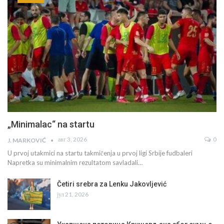
„Minimalac“ na startu
авг 3, 2026
0
J. MARKOVIĆ
U prvoj utakmici na startu takmičenja u prvoj ligi Srbije fudbaleri
Napretka su minimalnim rezultatom savladali…
Četiri srebra za Lenku Jakovljević
јул 21, 2026