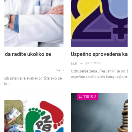
Uspešno sprovedena kampanja „25 za 25“
јул 9, 2026
M.P.
Udruženje žena „Peščanik“ je od 11. maja do 19. juna 2026. godine
uspešno realizovalo kampanju prikupljanja…
ДРУШТВО