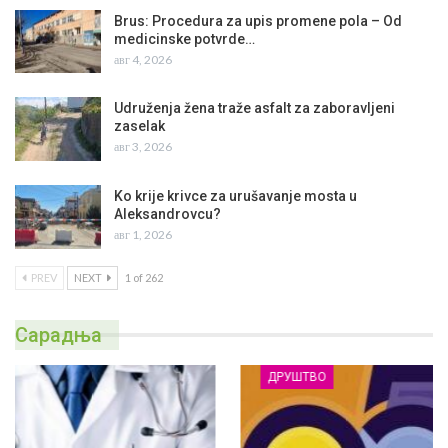
Brus: Procedura za upis promene pola – Od
medicinske potvrde…
авг 4, 2026
Udruženja žena traže asfalt za zaboravljeni
zaselak
авг 3, 2026
Ko krije krivce za urušavanje mosta u
Aleksandrovcu?
авг 1, 2026
PREV
NEXT
1 of 262
Сарадња
ДРУШТВО