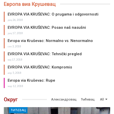
Европа виа Крушевац
EVROPA VIA KRUŠEVAC: O prugama i odgovornosti
дец 26, 2018
EVROPA VIA KRUŠEVAC: Posao naš nasušni
дец 17, 2018
Evropa via Kruševac: Normalno vs. Nenormalno
сеп 3, 2018
EVROPA VIA KRUŠEVAC: Tehnički pregled
мај 17, 2018
EVROPA VIA KRUŠEVAC: Kompromis
апр 5, 2018
Evropa via Kruševac: Rupe
мар 12, 2018
Округ
Александровац
Ћићевац
All
ЋИЋЕВАЦ