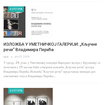
КУЛТУРА
ИЗЛОЖБА У УМЕТНИЧКОЈ ГАЛЕРИЈИ: „Кључне
речи“ Владимира Перића
јун 23, 2026
M.P.
У среду, 24. јуна, у Уметничкој галерији Народног музеја у Крушевцу са
почетком у 19 часова биће отворена изложба „Кључне речи“ аутора
Владимира Перића. Изложба "Кључне речи" представља значајан део
уметничког опуса Владимира Перића…
КУЛТУРА