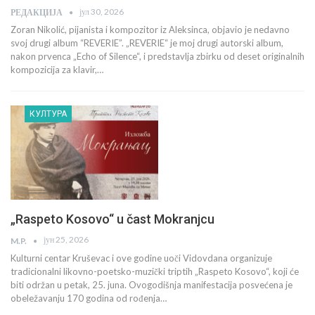
јул 30, 2026
РЕДАКЦИЈА
Zoran Nikolić, pijanista i kompozitor iz Aleksinca, objavio je nedavno
svoj drugi album “REVERIE”. „REVERIE“ je moj drugi autorski album,
nakon prvenca „Echo of Silence“, i predstavlja zbirku od deset originalnih
kompozicija za klavir,…
КУЛТУРА
„Raspeto Kosovo“ u čast Mokranjcu
јун 25, 2026
M.P.
Kulturni centar Kruševac i ove godine uoči Vidovdana organizuje
tradicionalni likovno-poetsko-muzički triptih „Raspeto Kosovo“, koji će
biti održan u petak, 25. juna. Ovogodišnja manifestacija posvećena je
obeležavanju 170 godina od rođenja…