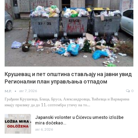
Крушевац и пет општина стављају на јавни увид
Регионални план управљања отпадом
авг 7, 2026
0
M.P.
Грађани Крушевца, Блаца, Бруса, Александровца, Ћићевца и Варварина
имају прилику да до 11. септембра утичу на то…
Japanski volonter u Ćićevcu umesto izložbe
mira dočekao…
авг 6, 2026