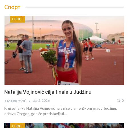
Спорт
СПОРТ
Natalija Vojinović cilja finale u Judžinu
авг 5, 2026
0
J. MARKOVIĆ
Kruševljanka Natalija Vojinović nalazi se u američkom gradu Judžinu,
država Oregon, gde će predstavljati…
СПОРТ