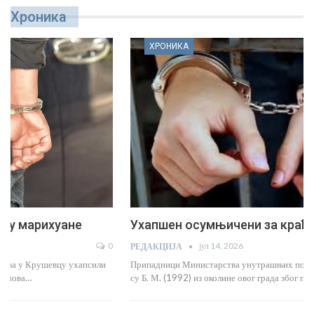
Хроника
ХРОНИКА
Ухапшен осумњичени за крађе и тешку крађу
јул 14, 2026
РЕДАКЦИЈА
Припадници Министарства унутрашњих послова у Крушевцу ухапсили
су Б. М. (1992) из околине овог града због постојања…