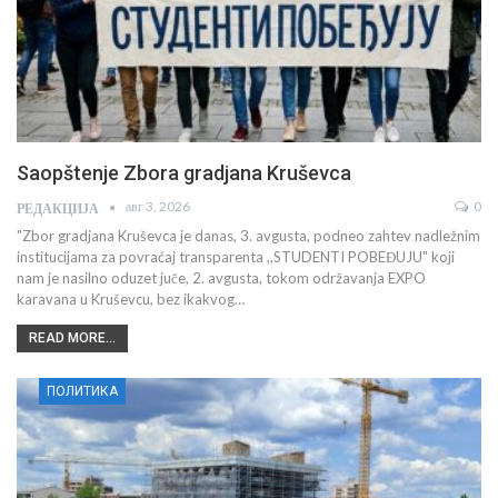
Saopštenje Zbora gradjana Kruševca
авг 3, 2026
0
РЕДАКЦИЈА
"Zbor gradjana Kruševca je danas, 3. avgusta, podneo zahtev nadležnim
institucijama za povraćaj transparenta ,,STUDENTI POBEĐUJU" koji
nam je nasilno oduzet juče, 2. avgusta, tokom održavanja EXPO
karavana u Kruševcu, bez ikakvog…
READ MORE...
ПОЛИТИКА