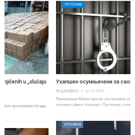
ТРСТЕНИК
Ухапшен осумњичени за саобраћајну незгоду
јул 11, 2026
РЕДАКЦИЈА
Припадници Министарства унутрашњих послова у Крушевцу, по налогу
основног јавног тужиоца у Трстенику, ухапсили су…
ХРОНИКА