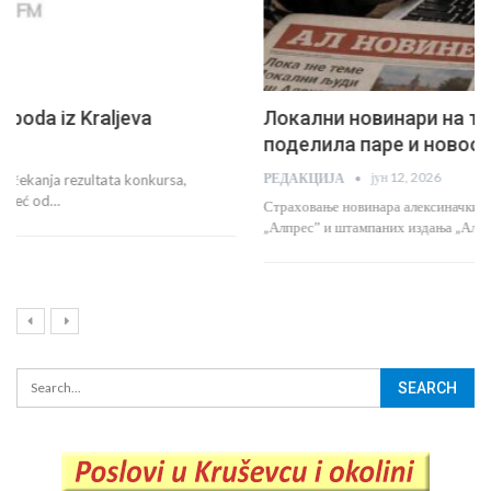
Локални новинари на тржишту рада, комисија
поделила паре и новоoснованим порталима
јун 12, 2026
РЕДАКЦИЈА
Страховање новинара алексиначких медија, Радио Алексинца, портала
„Алпресˮ и штампаних издања „Ал новинеˮ и…