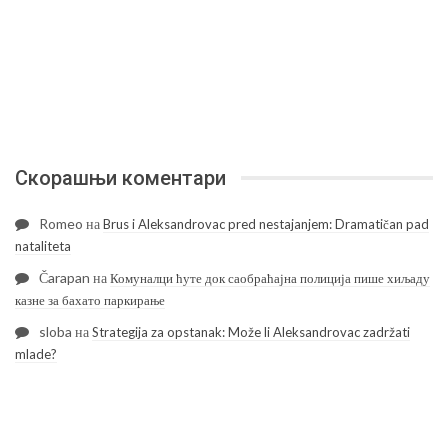
Скорашњи коментари
Romeo
на
Brus i Aleksandrovac pred nestajanjem: Dramatičan pad
nataliteta
Čarapan
на
Комуналци ћуте док саобраћајна полиција пише хиљаду
казне за бахато паркирање
sloba
на
Strategija za opstanak: Može li Aleksandrovac zadržati
mlade?