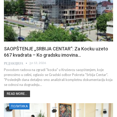
SAOPŠTENJE „SRBIJA CENTAR“: Za Kocku uzeto
667 kvadrata – Ko gradsku imovina…
јул 13, 2026
РЕДАКЦИЈА
Povodom radova na zgradi "kocka" u Kruševcu saopštenjem, koje
prenosimo u celini, oglasio se Gradski odbor Pokreta "Srbija Centar".
"Poslednjih dana detaljno smo analizirali kompletnu dokumentaciju koja
se odnosi na dogradnju…
READ MORE...
ПОЛИТИКА