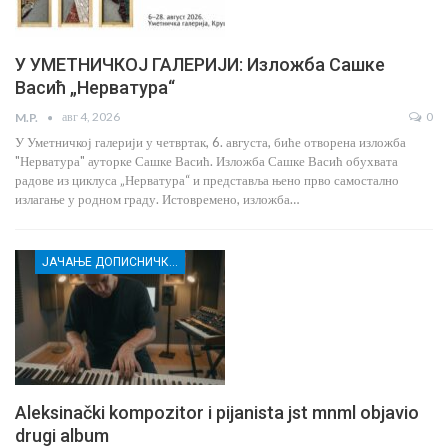
У УМЕТНИЧКОЈ ГАЛЕРИЈИ: Изложба Сашке
Васић „Нерватура“
авг 4, 2026
0
M.P.
У Уметничкој галерији у четвртак, 6. августа, биће отворена изложба
"Нерватура" ауторке Сашке Васић. Изложба Сашке Васић обухвата
радове из циклуса „Нерватура“ и представља њено прво самостално
излагање у родном граду. Истовремено, изложба…
ЈАЧАЊЕ ДОПИСНИЧКЕ МРЕЖЕ НЕЗАВИСНИХ МЕДИЈА У РАСИНСКОМ ОКРУГУ
Aleksinački kompozitor i pijanista jst mnml objavio
drugi album