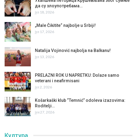
Ухапшена петорица Крушевљана због сумње
да су злоупотребама…
јул 18, 2026
„Male Čikitite“ najbolje u Srbiji!
јул 17, 2026
Natalija Vojinović najbolja na Balkanu!
јул 13, 2026
PRELAZNI ROK U NAPRETKU: Dolaze samo
veterani i neafirmisani
јул 2, 2026
Košarkaški klub “Temnić” odoleva izazovima:
Roditelji…
јун 27, 2026
Култура