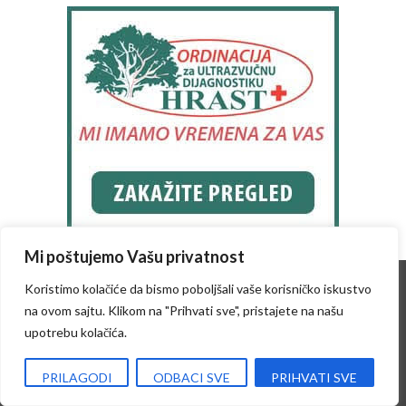
Mi poštujemo Vašu privatnost
Koristimo kolačiće da bismo poboljšali vaše korisničko iskustvo
Сва права задржана
na ovom sajtu. Klikom na "Prihvati sve", pristajete na našu
upotrebu kolačića.
Преузимање садржаја није дозвољено
без писане дозволе КрушевацПРЕСС-а.
PRILAGODI
ODBACI SVE
PRIHVATI SVE