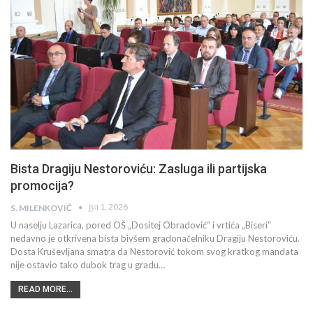
Bista Dragiju Nestoroviću: Zasluga ili partijska
promocija?
јул 1, 2026
S. MILENKOVIĆ
U naselju Lazarica, pored OŠ „Dositej Obradović“ i vrtića „Biseri“
nedavno je otkrivena bista bivšem gradonačelniku Dragiju Nestoroviću.
Dosta Kruševljana smatra da Nestorović tokom svog kratkog mandata
nije ostavio tako dubok trag u gradu…
READ MORE...