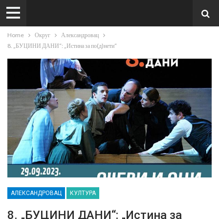
Home
Округ
Александровац
8. „БУЦИНИ ДАНИ“: „Истина за по(д)нети“
АЛЕКСАНДРОВАЦ
КУЛТУРА
8. „БУЦИНИ ДАНИ“: „Истина за