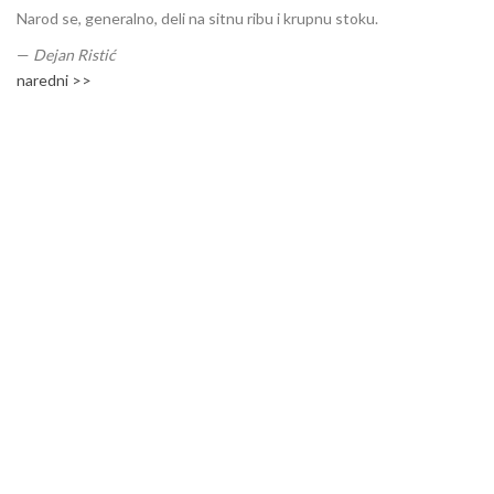
Narod se, generalno, deli na sitnu ribu i krupnu stoku.
—
Dejan Ristić
naredni >>