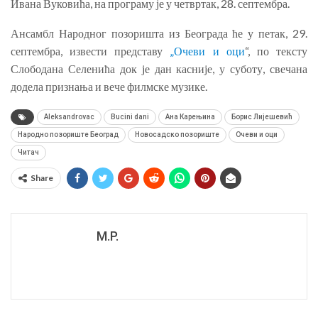
Ивана Вуковића, на програму је у четвртак, 28. септембра.
Ансамбл Народног позоришта из Београда ће у петак, 29.
септембра, извести представу
„Очеви и оци
“, по тексту
Слободана Селенића док је дан касније, у суботу, свечана
додела признања и вече филмске музике.
Aleksandrovac
Bucini dani
Ана Карењина
Борис Лијешевић
Народно позориште Београд
Новосадско позориште
Очеви и оци
Читач
Share
M.P.