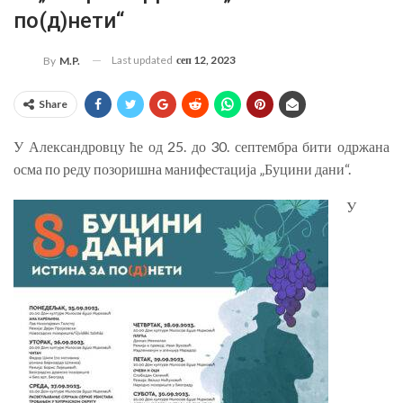
по(д)нети“
Last updated
сеп 12, 2023
By
M.P.
Share
У Александровцу ће од 25. до 30. септембра бити одржана
осма по реду позоришна манифестација „Буцини дани“.
У