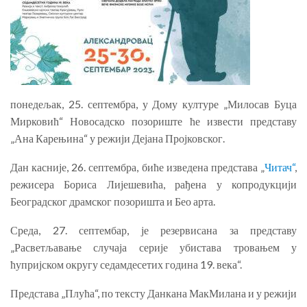
понедељак, 25. септембра, у Дому културе „Милосав Буца
Мирковић“ Новосадско позориште ће извести представу
„Ана Карењина“ у режији Дејана Пројковског.
Дан касније, 26. септембра, биће изведена представа „
Читач“
,
режисера Бориса Лијешевића, рађена у копродукцији
Београдског драмског позоришта и Бео арта.
Среда, 27. септембар, је резервисана за представу
„Расветљавање случаја серије убистава тровањем у
ћупријском округу седамдесетих година 19. века“.
Представа „Плућа“, по тексту Данкана МакМилана и у режији