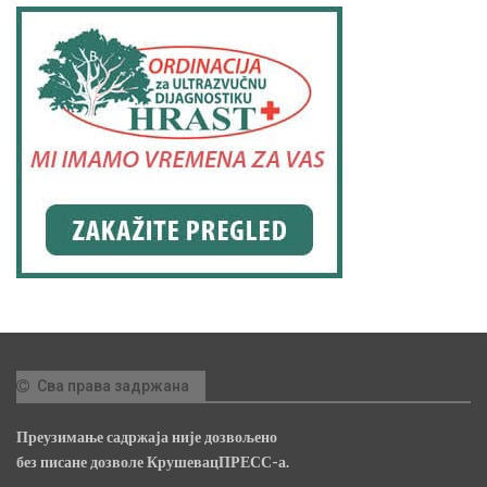
Сва права задржана
Преузимање садржаја није дозвољено
без писане дозволе КрушевацПРЕСС-а.