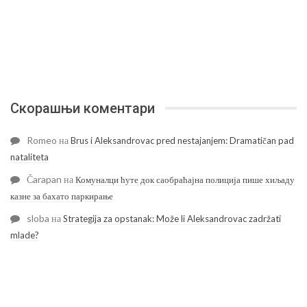
Скорашњи коментари
Romeo
на
Brus i Aleksandrovac pred nestajanjem: Dramatičan pad
nataliteta
Čarapan
на
Комуналци ћуте док саобраћајна полиција пише хиљаду
казне за бахато паркирање
sloba
на
Strategija za opstanak: Može li Aleksandrovac zadržati
mlade?