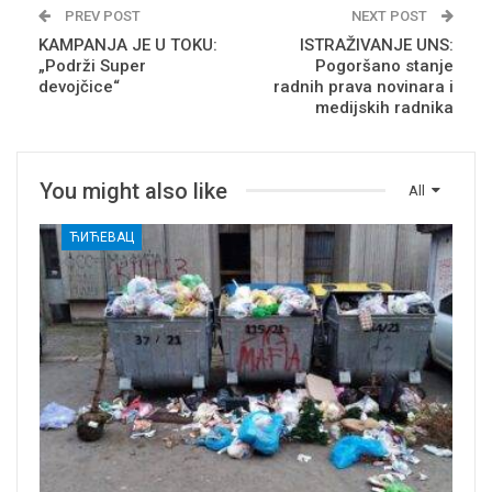
PREV POST
NEXT POST
KAMPANJA JE U TOKU:
ISTRAŽIVANJE UNS:
„Podrži Super
Pogoršano stanje
devojčice“
radnih prava novinara i
medijskih radnika
You might also like
All
ЋИЋЕВАЦ