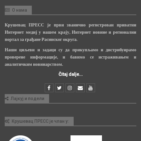
О нама
Крушевац ПРЕСС је први званично регистрован приватни
Интернет медиј у нашем крају, Интернет новине и регионални
портал за грађане Расинског округа.
Наши циљеви и задаци су да прикупљамо и дистрибуирамо
проверене информације, и бавимо се истраживањем и
аналитичким новинарством.
Čitaj dalje...
Лајкуј и подели
Крушевац ПРЕСС је члан у: