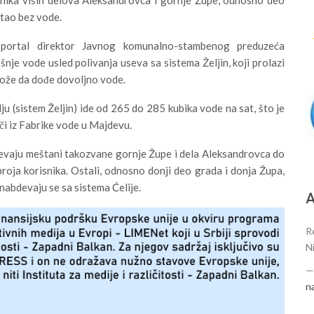
stao bez vode.
portal direktor Javnog komunalno-stambenog preduzeća
nje vode usled polivanja useva sa sistema Željin, koji prolazi
 može da dođe dovoljno vode.
u (sistem Željin) ide od 265 do 285 kubika vode na sat, što je
ači iz Fabrike vode u Majdevu.
evaju meštani takozvane gornje Župe i dela Aleksandrovca do
roja korisnika. Ostali, odnosno donji deo grada i donja Župa,
snabdevaju se sa sistema Ćelije.
А
R
N
n