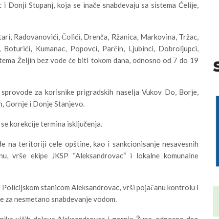
i Donji Stupanj, koja se inače snabdevaju sa sistema Ćelije,
tari, Radovanovići, Čolići, Drenča, Ržanica, Markovina, Tržac,
, Boturići, Kumanac, Popovci, Parčin, Ljubinci, Dobroljupci,
stema Željin bez vode će biti tokom dana, odnosno od 7 do 19
sprovode za korisnike prigradskih naselja Vukov Do, Borje,
n, Gornje i Donje Stanjevo.
 se korekcije termina isključenja.
 na teritoriji cele opštine, kao i sankcionisanje nesavesnih
u, vrše ekipe JKSP “Aleksandrovac“ i lokalne komunalne
 Policijskom stanicom Aleksandrovac, vrši pojačanu kontrolu i
luže za nesmetano snabdevanje vodom.
vnika viših delova Aleksandrovca i gornje Župe, odnosno deo