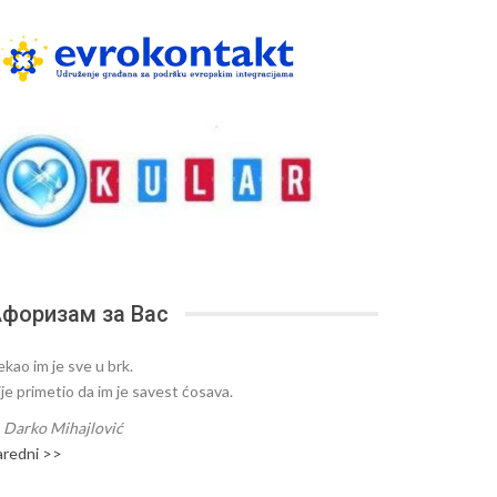
форизам за Вас
ekao im je sve u brk.
ije primetio da im je savest ćosava.
—
Darko Mihajlović
aredni >>