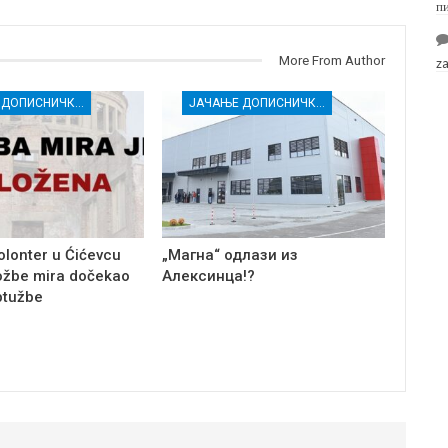
п
More From Author
z
ЈАЧАЊЕ ДОПИСНИЧКЕ МРЕЖЕ НЕЗАВИСНИХ МЕДИЈА У РАСИНСКОМ ОКРУГУ
ЈАЧАЊЕ ДОПИСНИЧКЕ МРЕЖЕ НЕЗАВИСНИХ МЕДИЈА У РАСИНСКОМ ОКРУГУ
olonter u Ćićevcu
„Магна“ одлази из
ožbe mira dočekao
Алексинца!?
ptužbe