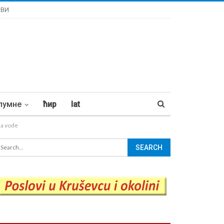
ОВИ
лумне
ћир
lat
ma vode