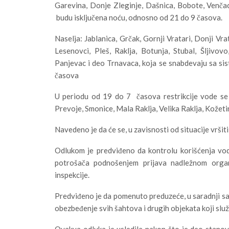
Garevina, Donje Zleginje, Dašnica, Bobote, Venčac 
budu isključena noću, odnosno od 21 do 9 časova.
Naselja: Jablanica, Grčak, Gornji Vratari, Donji Vra
Lesenovci, Pleš, Raklja, Botunja, Stubal, Šljivovo
Panjevac i deo Trnavaca, koja se snabdevaju sa si
časova
U periodu od 19 do 7 časova restrikcije vode se 
Prevoje, Smonice, Mala Raklja, Velika Raklja, Kožeti
Navedeno je da će se, u zavisnosti od situacije vršiti
Odlukom je predviđeno da kontrolu korišćenja vode
potrošača podnošenjem prijava nadležnom organ
inspekcije.
Predviđeno je da pomenuto preduzeće, u saradnji sa
obezbeđenje svih šahtova i drugih objekata koji s
Ovakva odluka je usledila nakon što je deo stano