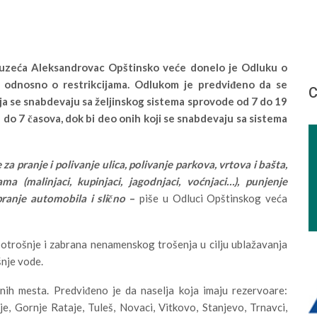
zeća Aleksandrovac Opštinsko veće donelo je Odluku o
 odnosno o restrikcijama. Odlukom je predviđeno da se
С
oja se snabdevaju sa željinskog sistema sprovode od 7 do 19
 do 7 časova, dok bi deo onih koji se snabdevaju sa sistema
a pranje i polivanje ulica, polivanje parkova, vrtova i bašta,
ma (malinjaci, kupinjaci, jagodnjaci, voćnjaci…), punjenje
ranje automobila i slično
–
piše u Odluci Opštinskog veća
otrošnje i zabrana nenamenskog trošenja u cilju ublažavanja
šnje vode.
enih mesta. Predviđeno je da naselja koja imaju rezervoare:
e, Gornje Rataje, Tuleš, Novaci, Vitkovo, Stanjevo, Trnavci,