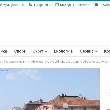
Буди репортер
Пројекти
Медијска писменост
ПОСЛ
ника
Спорт
Округ
Екологија
Сервис
Ко
а у Расинском округу
Aleksandrovac: Opštinsko veće donelo odluku o restrikcija