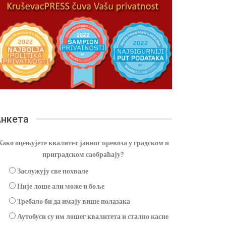
нкета
Како оцењујете квалитет јавног превоза у градском и
приградском саобраћају?
Заслужују све похвале
Није лоше али може и боље
Требало би да имају више полазака
Аутобуси су им лошег квалитета и стално касне