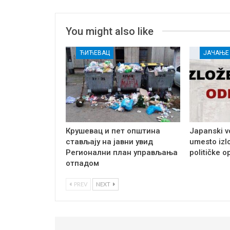
You might also like
ЋИЋЕВАЦ
Крушевац и пет општина
Japanski v
стављају на јавни увид
umesto izl
Регионални план управљања
političke o
отпадом
PREV
NEXT