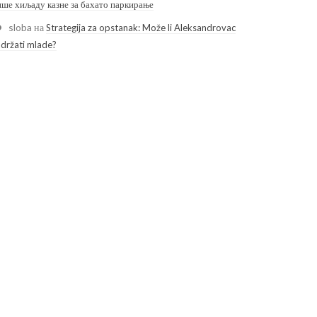
ише хиљаду казне за бахато паркирање
sloba
на
Strategija za opstanak: Može li Aleksandrovac
adržati mlade?