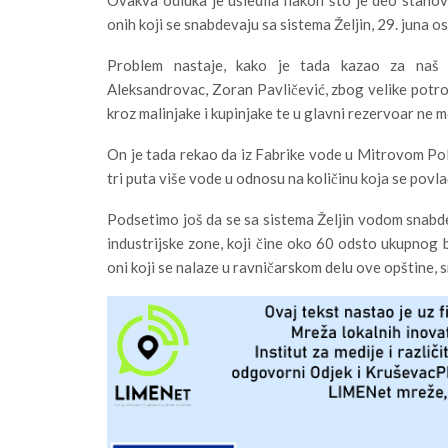
onih koji se snabdevaju sa sistema Željin, 29. juna o
Problem nastaje, kako je tada kazao za naš 
Aleksandrovac, Zoran Pavličević, zbog velike potroš
kroz malinjake i kupinjake te u glavni rezervoar ne
On je tada rekao da iz Fabrike vode u Mitrovom Polj
tri puta više vode u odnosu na količinu koja se povl
Podsetimo još da se sa sistema Željin vodom snabd
industrijske zone, koji čine oko 60 odsto ukupnog b
oni koji se nalaze u ravničarskom delu ove opštine, 