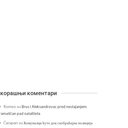
корашњи коментари
Romeo
на
Brus i Aleksandrovac pred nestajanjem:
ramatičan pad nataliteta
Čarapan
на
Комуналци ћуте док саобраћајна полиција