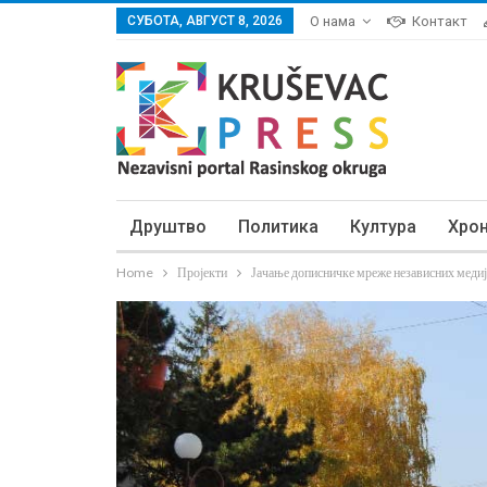
СУБОТА, АВГУСТ 8, 2026
О нама
Контакт
Друштво
Политика
Култура
Хро
Home
Пројекти
Јачање дописничке мреже независних медиј