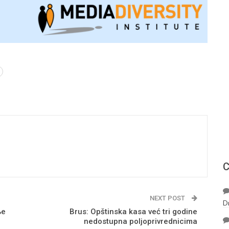
С
NEXT POST
D
ње
Brus: Opštinska kasa već tri godine
nedostupna poljoprivrednicima