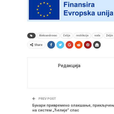
Aleksandrovac
Ćelije
restrikcije
voda
Željin
Share
Редакција
PREV POST
Бунари привремено олакшање, прикључе
на систем „Ћелије” спас