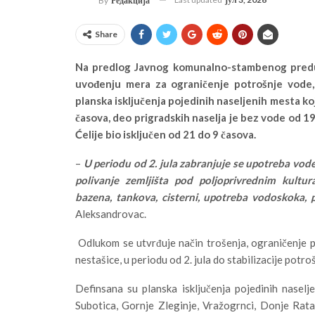
By
Редакција
Share
Na predlog Javnog komunalno-stambenog predu
uvođenju mera za ograničenje potrošnje vode,
planska isključenja pojedinih naseljenih mesta k
časova, deo prigradskih naselja je bez vode od 19
Ćelije bio isključen od 21 do 9 časova.
–
U periodu od 2. jula zabranjuje se upotreba vode z
polivanje zemljišta pod poljoprivrednim kultura
bazena, tankova, cisterni, upotreba vodoskoka, p
Aleksandrovac.
Odlukom se utvrđuje način trošenja, ograničenje p
nestašice, u periodu od 2. jula do stabilizacije potro
Definsana su planska isključenja pojedinih naselj
Subotica, Gornje Zleginje, Vražogrnci, Donje Rataj