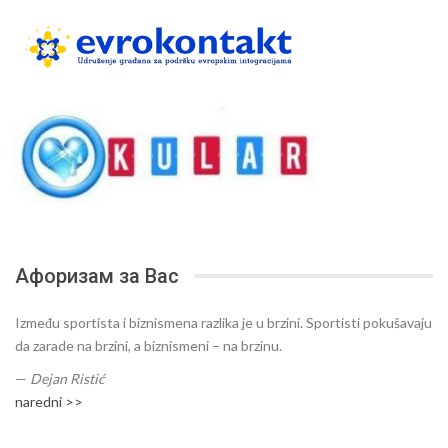
Афоризам за Вас
Između sportista i biznismena razlika je u brzini. Sportisti pokušavaju
da zarade na brzini, a biznismeni – na brzinu.
—
Dejan Ristić
naredni >>