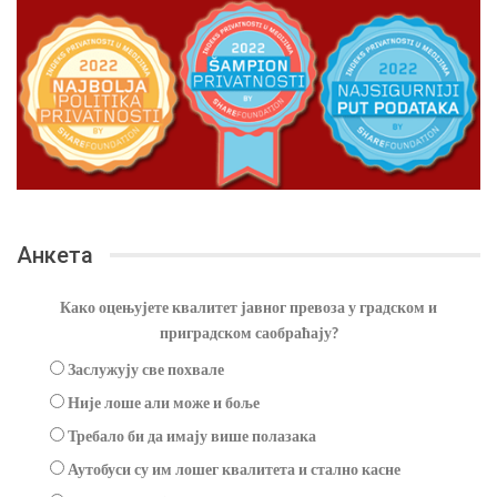
Анкета
Како оцењујете квалитет јавног превоза у градском и
приградском саобраћају?
Заслужују све похвале
Није лоше али може и боље
Требало би да имају више полазака
Аутобуси су им лошег квалитета и стално касне