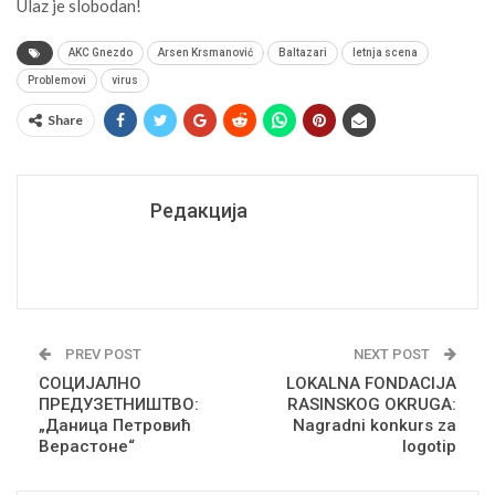
Ulaz je slobodan!
AKC Gnezdo
Arsen Krsmanović
Baltazari
letnja scena
Problemovi
virus
Share
Редакција
PREV POST
NEXT POST
СОЦИЈАЛНО
LOKALNA FONDACIJA
ПРЕДУЗЕТНИШТВО:
RASINSKOG OKRUGA:
„Даница Петровић
Nagradni konkurs za
Верастоне“
logotip