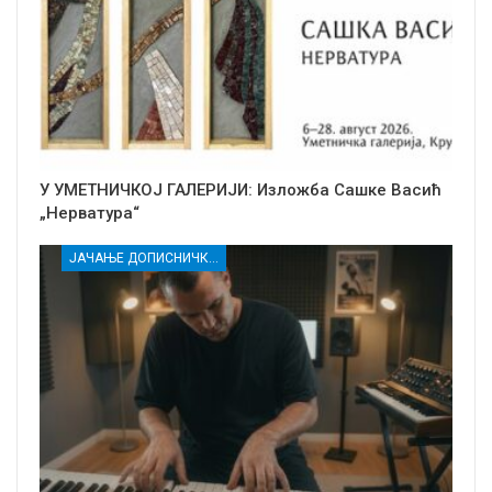
У УМЕТНИЧКОЈ ГАЛЕРИЈИ: Изложба Сашке Васић
„Нерватура“
ЈАЧАЊЕ ДОПИСНИЧКЕ МРЕЖЕ НЕЗАВИСНИХ МЕДИЈА У РАСИНСКОМ ОКРУГУ