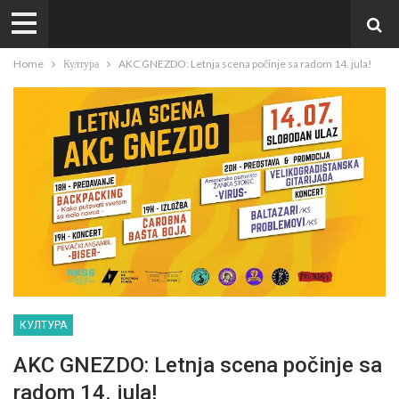
Home
Култура
AKC GNEZDO: Letnja scena počinje sa radom 14. jula!
КУЛТУРА
AKC GNEZDO: Letnja scena počinje sa
radom 14. jula!