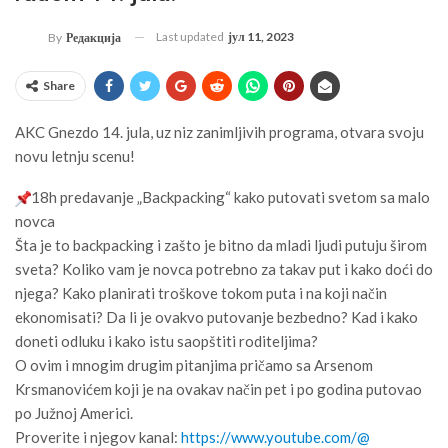
Last updated
јул 11, 2023
By
Редакција
Share
AKC Gnezdo 14. jula, uz niz zanimljivih programa, otvara svoju
novu letnju scenu!
18h predavanje „Backpacking“ kako putovati svetom sa malo
novca
Šta je to backpacking i zašto je bitno da mladi ljudi putuju širom
sveta? Koliko vam je novca potrebno za takav put i kako doći do
njega? Kako planirati troškove tokom puta i na koji način
ekonomisati? Da li je ovakvo putovanje bezbedno? Kad i kako
doneti odluku i kako istu saopštiti roditeljima?
O ovim i mnogim drugim pitanjima pričamo sa Arsenom
Krsmanovićem koji je na ovakav način pet i po godina putovao
po Južnoj Americi.
Proverite i njegov kanal:
https://www.youtube.com/@