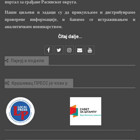
портал за грађане Расинског округа.
Наши циљеви и задаци су да прикупљамо и дистрибуирамо
проверене информације, и бавимо се истраживањем и
аналитичким новинарством.
Čitaj dalje...
Лајкуј и подели
Крушевац ПРЕСС је члан у: