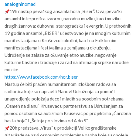
analogninomad
19h nastup pevačkog ansamla hora „Biser“. Ovaj pevački
ansambl interpretira izvornu, narodnu muziku, kao i muziku
drugih žanrova: duhovnu, starogradsku i evergrin. U prethodnih
19 godina ansambl „BISER“ učestvovao je na mnogim kulturnim
manifestacijama u Kruševcu i okolini, kao i na Folklornim
manifestacijama i festivalima u zemljama u okruženju.
Udruženje se zalaže za očuvanje etno muzike, negovanje
kulturne baštine i tradicije i za rad na afirmaciji srpske narodne
muzike.
https://www.facebook.com/hor.
biser
Nastup će biti praćen humanitarnom izlošbom radova sa
radionica koje su napravili članovi Udruženja za pomoć i
unapredjenje položaja dece i mladih sa posebnim potrebama
„Osmeh na dlanu“ Krusevac u partnerstvu sa Udruženjem za
pomoć osobama sa autizmom Krusevac po projektima „Čarobna
basta boja“ i „Šetnja po slovima od A do S“.
20h predstava „Virus“ u produkciji Velikogradištanske
gitarijade se bavi osnovnim problemima osoba koje su obolele