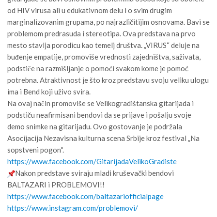
od HIV virusa ali u edukativnom delu i o svim drugim
marginalizovanim grupama, po najrazličitijim osnovama. Bavi se
problemom predrasuda i stereotipa. Ova predstava na prvo
mesto stavlja porodicu kao temelj društva. „VIRUS“ deluje na
buđenje empatije, promoviše vrednosti zajedništva, saživata,
podstiče na razmišljanje o pomoći svakom kome je pomoć
potrebna. Atraktivnost je što kroz predstavu svoju veliku ulogu
ima i Bend koji uživo svira.
Na ovaj način promoviše se Velikogradištanska gitarijada i
podstiču neafirmisani bendovi da se prijave i pošalju svoje
demo snimke na gitarijadu. Ovo gostovanje je podržala
Asocijacija Nezavisna kulturna scena Srbije kroz festival „Na
sopstveni pogon“.
https://www.facebook.com/
GitarijadaVelikoGradiste
Nakon predstave sviraju mladi kruševački bendovi
BALTAZARI i PROBLEMOVI!!
https://www.facebook.com/
baltazariofficialpage
https://www.instagram.com/
problemovi/