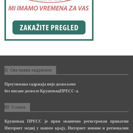
Сва права задржана
Преузимање садржаја није дозвољено
без писане дозволе КрушевацПРЕСС-а.
О нама
Крушевац ПРЕСС је први званично регистрован приватни
Интернет медиј у нашем крају, Интернет новине и регионални