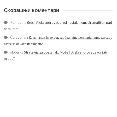
Скорашњи коментари
Romeo
на
Brus i Aleksandrovac pred nestajanjem: Dramatičan pad
nataliteta
Čarapan
на
Комуналци ћуте док саобраћајна полиција пише хиљаду
казне за бахато паркирање
sloba
на
Strategija za opstanak: Može li Aleksandrovac zadržati
mlade?