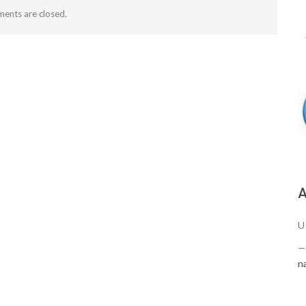
ents are closed.
А
U
n