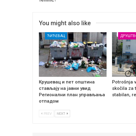
You might also like
ЋИЋЕВАЦ
ДРУШТВ
Крушевац и пет општина
Potrošnja 
стављају на јавни увид
skočila za 
Регионални план управљања
stabilan, r
отпадом
PREV
NEXT