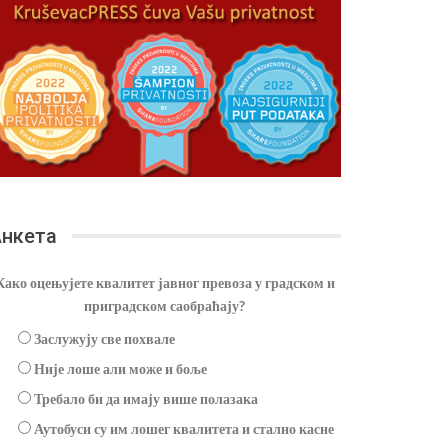
нкета
Како оцењујете квалитет јавног превоза у градском и
приградском саобраћају?
Заслужују све похвале
Није лоше али може и боље
Требало би да имају више полазака
Аутобуси су им лошег квалитета и стално касне