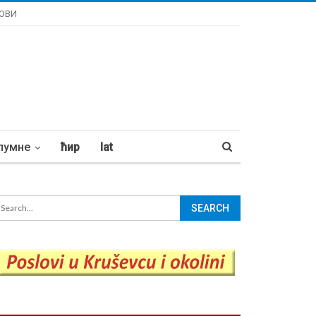
ОВИ
лумне
ћир
lat