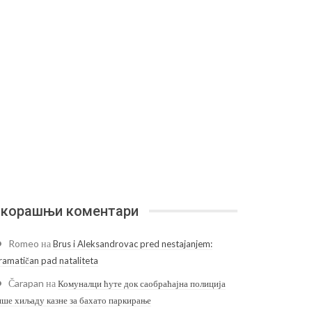
корашњи коментари
Romeo
на
Brus i Aleksandrovac pred nestajanjem:
ramatičan pad nataliteta
Čarapan
на
Комуналци ћуте док саобраћајна полиција
ише хиљаду казне за бахато паркирање