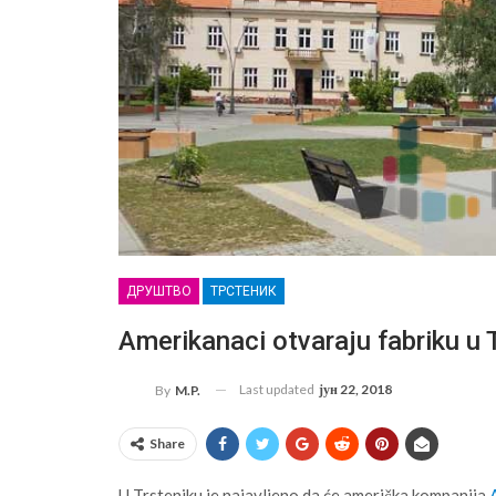
ДРУШТВО
ТРСТЕНИК
Amerikanaci otvaraju fabriku u 
Last updated
јун 22, 2018
By
M.P.
Share
U Trsteniku je najavljeno da će američka kompanija