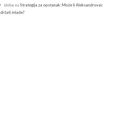
sloba
на
Strategija za opstanak: Može li Aleksandrovac
adržati mlade?