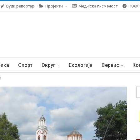
Буди репортер
Пројекти
Медијска писменост
ПОСЛ
ника
Спорт
Округ
Екологија
Сервис
Ко
?