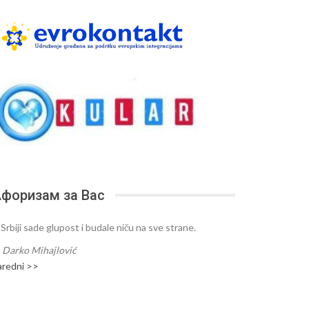
форизам за Вас
 Srbiji sade glupost i budale niču na sve strane.
—
Darko Mihajlović
aredni >>