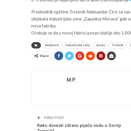
Predsednik opštine Trstenik Aleksandar Ćirić sa sara
objekata industrijske zone „Zapadna Morava“ gde 
nova fabrika.
Očekuje se da u novoj fabrici posao dobije oko 1.00
Amphenol
Industrijska zona
posao
Trstenik
Share
M.P.
PREV POST
Kako dovesti zdravu pijaću vodu u Gornji
Temnić?