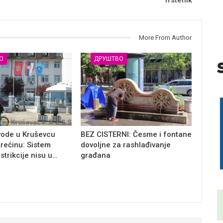
More From Author
О
ДРУШТВО
vode u Kruševcu
BEZ CISTERNI: Česme i fontane
trećinu: Sistem
dovoljne za rashlađivanje
estrikcije nisu u…
građana