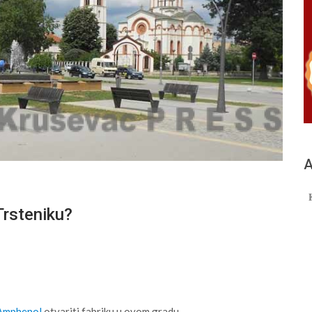
А
Trsteniku?
Amphenol
otvariti fabriku u ovom gradu.