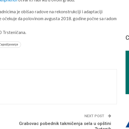
dnicima je obišao radove na rekonstrukciji i adaptaciji
se očekuje da polovinom avgusta 2018. godine počne sa radom
0 Trsteničana.
С
Zapošljavanje
NEXT POST
Grabovac pobednik takmičenja sela u opštini
Trstenik