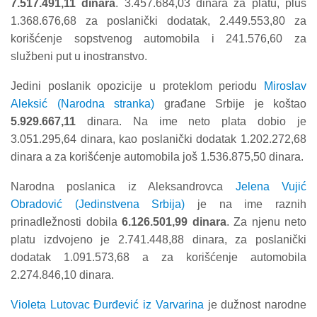
7.517.491,11 dinara
. 3.457.684,03 dinara za platu, plus
1.368.676,68 za poslanički dodatak, 2.449.553,80 za
korišćenje sopstvenog automobila i 241.576,60 za
službeni put u inostranstvo.
Jedini poslanik opozicije u proteklom periodu
Miroslav
Aleksić (Narodna stranka)
građane Srbije je koštao
5.929.667,11
dinara. Na ime neto plata dobio je
3.051.295,64 dinara, kao poslanički dodatak 1.202.272,68
dinara a za korišćenje automobila još 1.536.875,50 dinara.
Narodna poslanica iz Aleksandrovca
Jelena Vujić
Obradović (Jedinstvena Srbija)
je na ime raznih
prinadležnosti dobila
6.126.501,99 dinara
. Za njenu neto
platu izdvojeno je 2.741.448,88 dinara, za poslanički
dodatak 1.091.573,68 a za korišćenje automobila
2.274.846,10 dinara.
Violeta Lutovac Đurđević iz Varvarina
je dužnost narodne