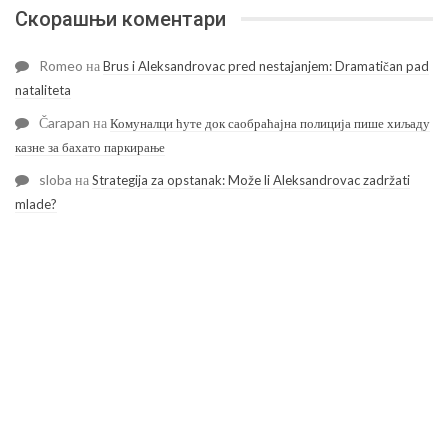
Скорашњи коментари
Romeo
на
Brus i Aleksandrovac pred nestajanjem: Dramatičan pad
nataliteta
Čarapan
на
Комуналци ћуте док саобраћајна полиција пише хиљаду
казне за бахато паркирање
sloba
на
Strategija za opstanak: Može li Aleksandrovac zadržati
mlade?