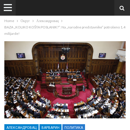
Home
Округ
Александровац
BAZA „KOLIKO KOŠTA POSLANIK?“: Na „narodne predstavnike“ potrošeno 1,4
milijarde!
АЛЕКСАНДРОВАЦ
ВАРВАРИН
ПОЛИТИКА