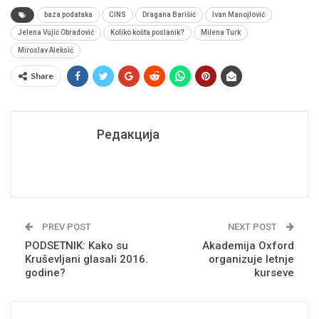
baza podataka
CINS
Dragana Barišić
Ivan Manojlović
Jelena Vujić Obradović
Koliko košta poslanik?
Milena Turk
Miroslav Aleksić
Share
Редакција
PREV POST
NEXT POST
PODSETNIK: Kako su
Akademija Oxford
Kruševljani glasali 2016.
organizuje letnje
godine?
kurseve