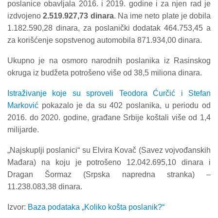
poslanice obavljala 2016. i 2019. godine i za njen rad je
izdvojeno
2.519.927,73 dinara
. Na ime neto plate je dobila
1.182.590,28 dinara, za poslanički dodatak 464.753,45 a
za korišćenje sopstvenog automobila 871.934,00 dinara.
Ukupno je na osmoro narodnih poslanika iz Rasinskog
okruga iz budžeta potrošeno više od 38,5 miliona dinara.
Istraživanje koje su sproveli Teodora Ćurčić i Stefan
Marković
pokazalo je da su 402 poslanika, u periodu od
2016. do 2020. godine, građane Srbije koštali više od 1,4
milijarde.
„Najskuplji poslanici“ su Elvira Kovač (Savez vojvođanskih
Mađara) na koju je potrošeno 12.042.695,10 dinara i
Dragan Šormaz (Srpska napredna stranka) –
11.238.083,38 dinara.
Izvor:
Baza podataka „Koliko košta poslanik?“