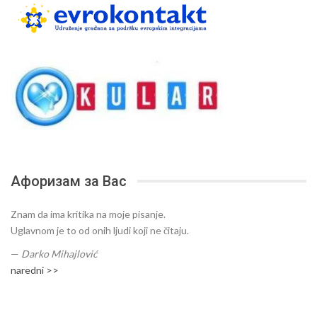
Афоризам за Вас
Znam da ima kritika na moje pisanje.
Uglavnom je to od onih ljudi koji ne čitaju.
—
Darko Mihajlović
naredni >>