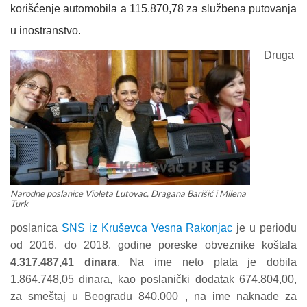
korišćenje automobila a 115.870,78 za službena putovanja
u inostranstvo.
Druga
Narodne poslanice Violeta Lutovac, Dragana Barišić i Milena
Turk
poslanica
SNS iz Kruševca Vesna Rakonjac
je u periodu
od 2016. do 2018. godine poreske obveznike koštala
4.317.487,41 dinara
. Na ime neto plata je dobila
1.864.748,05 dinara, kao poslanički dodatak 674.804,00,
za smeštaj u Beogradu 840.000 , na ime naknade za