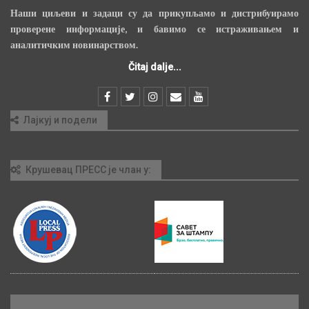
Наши циљеви и задаци су да прикупљамо и дистрибуирамо
проверене информације, и бавимо се истраживањем и
аналитичким новинарством.
Čitaj dalje...
Лајкуј и подели
Крушевац ПРЕСС је члан у: