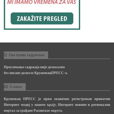
Сва права задржана
Преузимање садржаја није дозвољено
без писане дозволе КрушевацПРЕСС-а.
О нама
Крушевац ПРЕСС је први званично регистрован приватни
Интернет медиј у нашем крају, Интернет новине и регионални
портал за грађане Расинског округа.