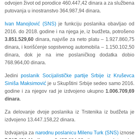
odvojen život od porodice 460.447,42 dinara a za službena
putovanja u inostranstvo 364.987,94 dinara.
Ivan Manojlović (SNS)
je funkciju poslanika obavljao od
2016. do 2018. godine i na njega je, iz budžeta, potrošeno
3.851.529,60
dinara, najviše za neto platu – 1.927.860,75
dinara, i korišćenje sopstvenog automobila – 1.150.102,50
dinara, dok je na ime poslaničkog dodatka dobio
768.964,00 dinara.
Jedini
poslanik Socijalističke partije Srbije iz Kruševca
Siniša Maksimović
je u Skupštini Srbije sedeo samo 2016.
godine i za njegov rad je izdvojeno ukupno
1.006.709,69
dinara
.
Za delovanje dvoje poslanika iz Trstenika iz budžeta je
izdvojeno 13.447.158,22 dinara.
Izdvajanja za
narodnu poslanicu Milenu Turk (SNS)
iznose