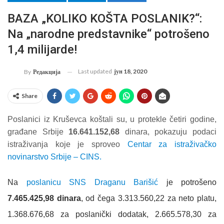
BAZA „KOLIKO KOŠTA POSLANIK?“:
Na „narodne predstavnike“ potrošeno
1,4 milijarde!
Last updated
јун 18, 2020
By
Редакција
Share
Poslanici iz Kruševca koštali su, u protekle četiri godine,
građane Srbije
16.641.152,68
dinara, pokazuju podaci
istraživanja koje je sproveo
Centar za istraživačko
novinarstvo Srbije – CINS.
Na
poslanicu SNS Draganu Barišić
je potrošeno
7.465.425,98 dinara
, od čega 3.313.560,22 za neto platu,
1.368.676,68 za poslanički dodatak, 2.665.578,30 za