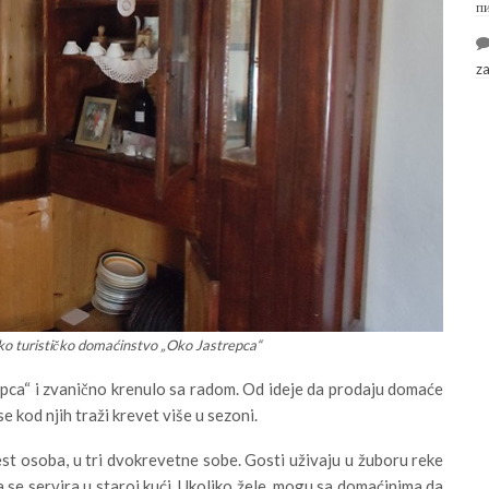
п
z
o turističko domaćinstvo „Oko Jastrepca“
epca“ i zvanično krenulo sa radom. Od ideje da prodaju domaće
se kod njih traži krevet više u sezoni.
t osoba, u tri dvokrevetne sobe. Gosti uživaju u žuboru reke
 se servira u staroj kući. Ukoliko žele, mogu sa domaćinima da