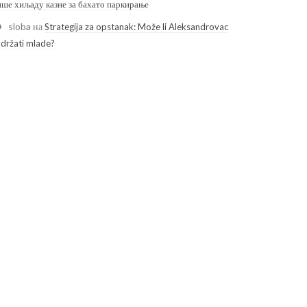
ише хиљаду казне за бахато паркирање
sloba
на
Strategija za opstanak: Može li Aleksandrovac
adržati mlade?