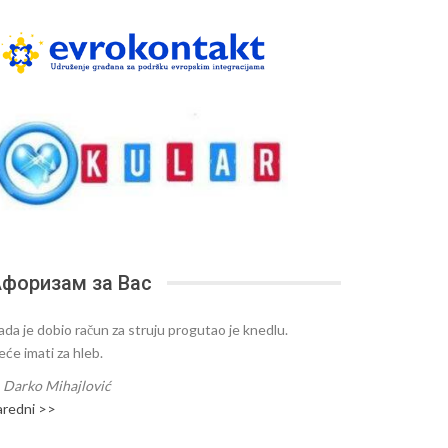
форизам за Вас
ada je dobio račun za struju progutao je knedlu.
eće imati za hleb.
—
Darko Mihajlović
aredni >>