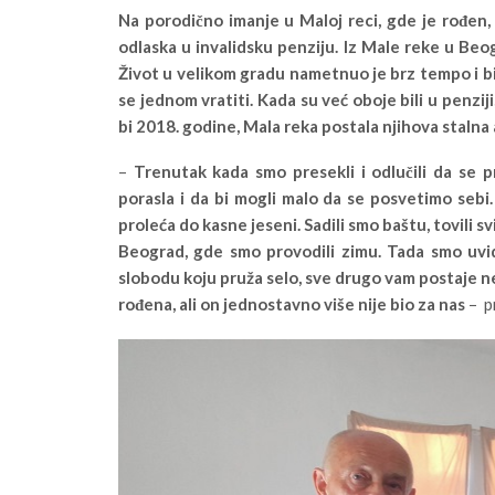
Na porodično imanje u Maloj reci, gde je rođen
odlaska u invalidsku penziju. Iz Male reke u Be
Život u velikom gradu nametnuo je brz tempo i bi
se jednom vratiti. Kada su već oboje bili u penzi
bi 2018. godine, Mala reka postala njihova stalna
–
Trenutak kada smo presekli i odlučili da se p
porasla i da bi mogli malo da se posvetimo sebi
proleća do kasne jeseni. Sadili smo baštu, tovili s
Beograd, gde smo provodili zimu. Tada smo uvi
slobodu koju pruža selo, sve drugo vam postaje n
rođena, ali on jednostavno više nije bio za nas
– p