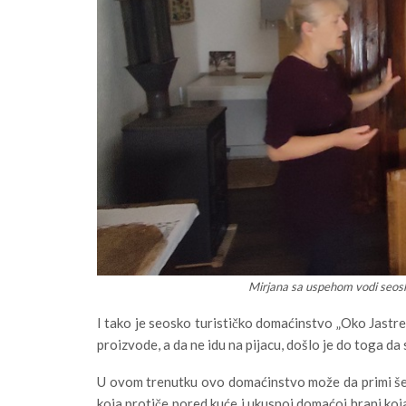
Mirjana sa uspehom vodi seosk
I tako je seosko turističko domaćinstvo „Oko Jastr
proizvode, a da ne idu na pijacu, došlo je do toga da 
U ovom trenutku ovo domaćinstvo može da primi šes
koja protiče pored kuće i ukusnoj domaćoj hrani koja