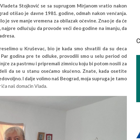
, Vladeta Stojković se sa suprugom Mirjanom vratio nakon
ograd otišao je davne 1981. godine, odmah nakon venčanja.
lo je sve manje vremena za obilazak očevine. Znao je da će
ji, najpre odlučuju da provode veći deo godine na imanju, da
 adresa.
С
reselimo u Kruševac, bio je kada smo shvatili da su deca
. Par godina pre te odluke, provodili smo u selu period od
vinjče za pastrmu i pripremali zimnicu koju bi potom nosili za
deli da se u stanu osećamo skučeno. Znate, kada osetite
edovoljno. I dalje volimo naš Beograd, moja supruga je tamo
riča naš domaćin Vlada.