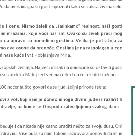
osla uvek ima, pa su gosti upoznati kako se zaista živi na selu,
ide i cene. Nismo želeli da „šminkamo“ realnost, naši gosti
im mrežama, koje vodi naš sin. Ovako su živeli preci mog
mo da upravo to ponudimo gostima. Velika je potražnja za
samo dve osobe da prenoće. Gostima je na raspolaganju ceo
d naše kuće i vrt
– objašnjava Mira.
o evropskih zemalja. Najveći utisak na domaćine su ostavili gosti
to su zatekli u Maloj reci veoma retko i da će tek biti traženo.
 noćenja, što govori da su ljudi željni prirode i sela:
vi život, koji nam je doneo mnoge divne ljude iz različitih
 i zdravlje, na kome se Gospodu zahvaljujemo svakog dana
–
beđuje i da nikada nije kasno uraditi nešto za svoju dušu. Oni
u i zdraviju. Više puta su nam tokom razgovora ponovili da im je