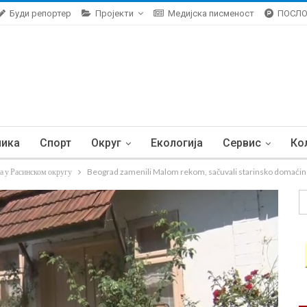
Буди репортер
Пројекти
Медијска писменост
ПОСЛ
ника
Спорт
Округ
Екологија
Сервис
Ко
а у Расинском округу
Beograd zamenili Malom rekom, sačuvali starinsko domaćin