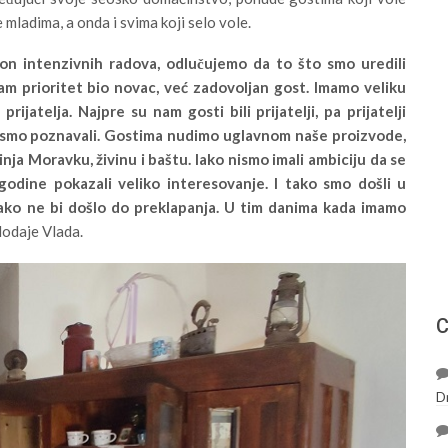
 mladima, a onda i svima koji selo vole.
n intenzivnih radova, odlučujemo da to što smo uredili
am prioritet bio novac, već zadovoljan gost. Imamo veliku
ijatelja. Najpre su nam gosti bili prijatelji, pa prijatelji
e nismo poznavali. Gostima nudimo uglavnom naše proizvode,
ja Moravku, živinu i baštu. Iako nismo imali ambiciju da se
odine pokazali veliko interesovanje. I tako smo došli u
kako ne bi došlo do preklapanja. U tim danima kada imamo
dodaje Vlada.
С
D