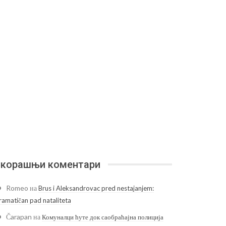
корашњи коментари
Romeo
на
Brus i Aleksandrovac pred nestajanjem:
ramatičan pad nataliteta
Čarapan
на
Комуналци ћуте док саобраћајна полиција