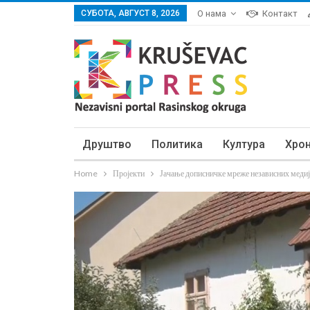
СУБОТА, АВГУСТ 8, 2026
О нама
Контакт
Друштво
Политика
Култура
Хро
Home
Пројекти
Јачање дописничке мреже независних медиј