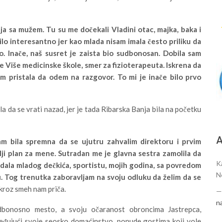
a sa mužem. Tu su me dočekali Vladini otac, majka, baka i
lo interesantno jer kao mlada nisam imala često priliku da
vo. Inače, naš susret je zaista bio sudbonosan. Dobila sam
 Više medicinske škole, smer za fizioterapeuta. Iskrena da
sam pristala da odem na razgovor. To mi je inače bilo prvo
la da se vrati nazad, jer je tada Ribarska Banja bila na početku
А
m bila spremna da se ujutru zahvalim direktoru i prvim
ji plan za mene. Sutradan me je glavna sestra zamolila da
K
edala mladog dečkića, sportistu, mojih godina, sa povredom
N
u. Tog trenutka zaboravljam na svoju odluku da želim da se
kroz smeh nam priča.
n
dbonosno mesto, a svoju očaranost obroncima Jastrepca,
uređujući svoje seosko domaćinstvo, ponude gostima koji vole