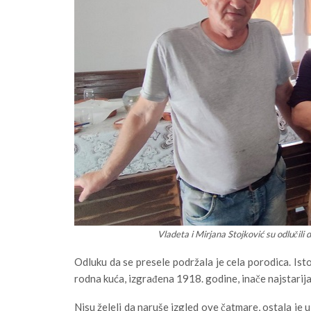
Vladeta i Mirjana Stojković su odluči
Odluku da se presele podržala je cela porodica. Isto
rodna kuća, izgrađena 1918. godine, inače najstarij
Nisu želeli da naruše izgled ove čatmare, ostala je u 