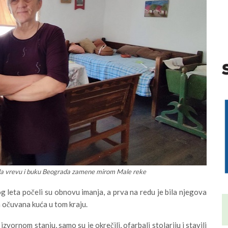
li da vrevu i buku Beograda zamene mirom Male reke
g leta počeli su obnovu imanja, a prva na redu je bila njegova
a očuvana kuća u tom kraju.
izvornom stanju, samo su je okrečili, ofarbali stolariju i stavili