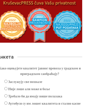
нкета
Како оцењујете квалитет јавног превоза у градском и
приградском саобраћају?
Заслужују све похвале
Није лоше али може и боље
Требало би да имају више полазака
Аутобуси су им лошег квалитета и стално касне