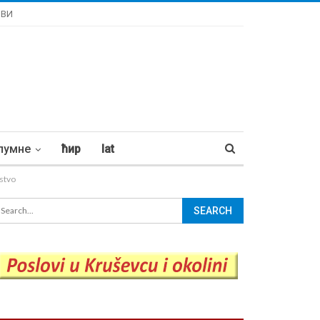
ОВИ
лумне
ћир
lat
stvo