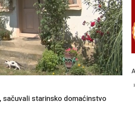
А
 sačuvali starinsko domaćinstvo