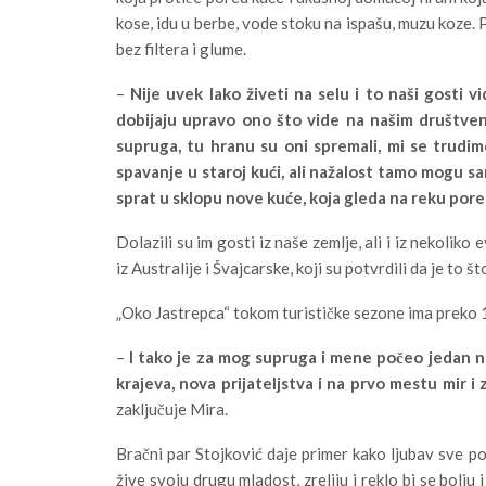
kose, idu u berbe, vode stoku na ispašu, muzu koze. P
bez filtera i glume.
–
Nije uvek lako živeti na selu i to naši gosti v
dobijaju upravo ono što vide na našim društven
supruga, tu hranu su oni spremali, mi se trudi
spavanje u staroj kući, ali nažalost tamo mogu 
sprat u sklopu nove kuće, koja gleda na reku pore
Dolazili su im gosti iz naše zemlje, ali i iz nekolik
iz Australije i Švajcarske, koji su potvrdili da je to š
„Oko Jastrepca“ tokom turističke sezone ima preko 100
–
I tako je za mog supruga i mene počeo jedan no
krajeva, nova prijateljstva i na prvo mestu mir
zaključuje Mira.
Bračni par Stojković daje primer kako ljubav sve po
žive svoju drugu mladost, zreliju i reklo bi se bolj