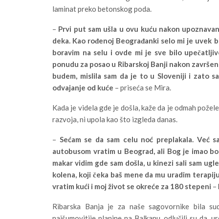
laminat preko betonskog poda.
–
Prvi put sam ušla u ovu kuću nakon upoznavanj
deka. Kao rođenoj Beograđanki selo mi je uvek bi
boravim na selu i ovde mi je sve bilo upečatlji
ponudu za posao u Ribarskoj Banji nakon završene
budem, mislila sam da je to u Sloveniji i zato 
odvajanje od kuće
– priseća se Mira.
Kada je videla gde je došla, kaže da je odmah požele
razvoja, ni upola kao što izgleda danas.
–
Sećam se da sam celu noć preplakala. Već sa
autobusom vratim u Beograd, ali Bog je imao bol
makar vidim gde sam došla, u kinezi sali sam ugl
kolena, koji čeka baš mene da mu uradim terapij
vratim kući i moj život se okreće za 180 stepeni
– 
Ribarska Banja je za naše sagovornike bila su
najšumovitije planine na Balkanu, odlučili su da, 