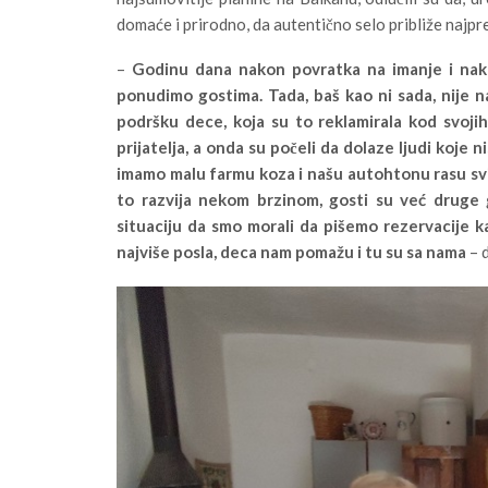
domaće i prirodno, da autentično selo približe najpre
–
Godinu dana nakon povratka na imanje i nako
ponudimo gostima. Tada, baš kao ni sada, nije n
podršku dece, koja su to reklamirala kod svojih pr
prijatelja, a onda su počeli da dolaze ljudi koj
imamo malu farmu koza i našu autohtonu rasu svin
to razvija nekom brzinom, gosti su već druge g
situaciju da smo morali da pišemo rezervacije 
najviše posla, deca nam pomažu i tu su sa nama
– 