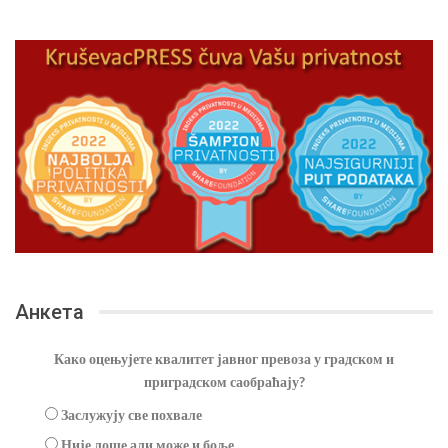
Анкета
Како оцењујете квалитет јавног превоза у градском и
приградском саобраћају?
Заслужују све похвале
Није лоше али може и боље