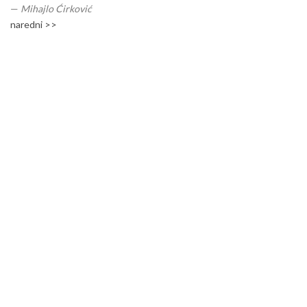
—
Mihajlo Ćirković
naredni >>