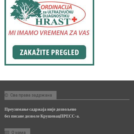
Сва права задржана
Преузимање садржаја није дозвољено
без писане дозволе КрушевацПРЕСС-а.
О нама