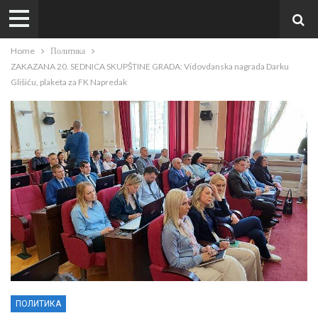
Home
Политика
ZAKAZANA 20. SEDNICA SKUPŠTINE GRADA: Vidovdanska nagrada Darku
Glišiću, plaketa za FK Napredak
ПОЛИТИКА