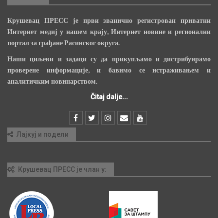
Крушевац ПРЕСС је први званично регистрован приватни
Интернет медиј у нашем крају, Интернет новине и регионални
портал за грађане Расинског округа.
Наши циљеви и задаци су да прикупљамо и дистрибуирамо
проверене информације, и бавимо се истраживањем и
аналитичким новинарством.
Čitaj dalje...
Лајкуј и подели
Крушевац ПРЕСС је члан у: