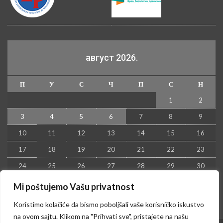
август 2026.
П
У
С
Ч
П
С
Н
1
2
3
4
5
6
7
8
9
10
11
12
13
14
15
16
17
18
19
20
21
22
23
24
25
26
27
28
29
30
31
Mi poštujemo Vašu privatnost
« јул
Koristimo kolačiće da bismo poboljšali vaše korisničko iskustvo
na ovom sajtu. Klikom na "Prihvati sve", pristajete na našu