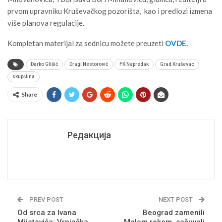
prvom upravniku Kruševačkog pozorišta, kao i predlozi izmena
više planova regulacije.
Kompletan materijal za sednicu možete preuzeti
OVDE.
Darko Glišić
Dragi Nestorović
FK Napredak
Grad Kruševac
skupština
Share
Редакција
PREV POST
NEXT POST
Od srca za Ivana
Beograd zamenili
Mijatovića: Vrnjačka
Malom rekom, sačuvali