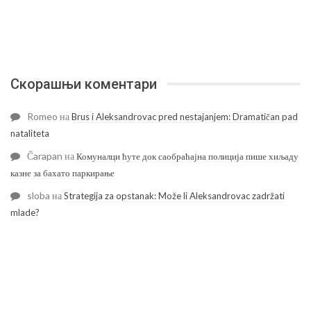
Скорашњи коментари
Romeo
на
Brus i Aleksandrovac pred nestajanjem: Dramatičan pad
nataliteta
Čarapan
на
Комуналци ћуте док саобраћајна полиција пише хиљаду
казне за бахато паркирање
sloba
на
Strategija za opstanak: Može li Aleksandrovac zadržati
mlade?