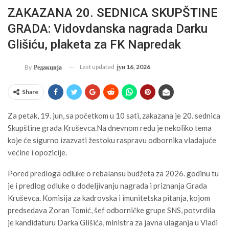
ZAKAZANA 20. SEDNICA SKUPŠTINE
GRADA: Vidovdanska nagrada Darku
Glišiću, plaketa za FK Napredak
Last updated
јун 16, 2026
By
Редакција
Share
Za petak, 19. jun, sa početkom u 10 sati, zakazana je 20. sednica
Skupštine grada Kruševca.Na dnevnom redu je nekoliko tema
koje će sigurno izazvati žestoku raspravu odbornika vladajuće
većine i opozicije.
Pored predloga odluke o rebalansu budžeta za 2026. godinu tu
je i predlog odluke o dodeljivanju nagrada i priznanja Grada
Kruševca. Komisija za kadrovska i imunitetska pitanja, kojom
predsedava Zoran Tomić, šef odborničke grupe SNS, potvrdila
je kandidaturu Darka Glišića, ministra za javna ulaganja u Vladi