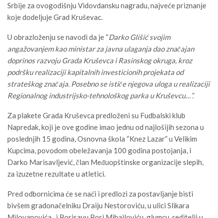
Srbije za ovogodišnju Vidovdansku nagradu, najveće priznanje
koje dodeljuje Grad Kruševac.
U obrazloženju se navodi da je “
Darko Glišić svojim
angažovanjem kao ministar za javna ulaganja dao značajan
doprinos razvoju Grada Kruševca i Rasinskog okruga, kroz
podršku realizaciji kapitalnih investicionih projekata od
strateškog značaja. Posebno se ističe njegova uloga u realizaciji
Regionalnog industrijsko-tehnološkog parka u Kruševcu…”.
Za plakete Grada Kruševca predloženi su Fudbalski klub
Napredak, koji je ove godine imao jednu od najlošijih sezona u
poslednjih 15 godina, Osnovna škola “Knez Lazar” u Velikim
Kupcima, povodom obeležavanja 100 godina postojanja, i
Darko Marisavljević, član Međuopštinske organizacije slepih,
za izuzetne rezultate u atletici.
Pred odbornicima će se naći i predlozi za postavljanje bisti
bivšem gradonačelniku Draiju Nestoroviću, u ulici Slikara
Milovanovića, i Borisavu Bori Mihailoviću, glumcu, reditelji u