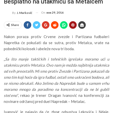
Besplatno na utakmicu sa Metalcem
On
нов 29, 2016
By
J. Marković
Share
Nakon poraza protiv Crvene zvezde i Partizana fudbaleri
Napretka će pokušati da se sutra, protiv Metalca, vrate na
pobednički kolosek i ubeleže nova tri boda.
„
Sa što manje taktičkih i tehničkih igrešaka moramo ući u
utakmicu protiv Metalca. Ovo nam je možda najbitnija utakmica
od svih preostalih. Mi smo protiv Zvezde i Partizana pokazali da
smo tim koji hoće da igra fudbal, ostali smo uskraćeni bodova, ali
se nismo obrukali. Ako želimo da Napredak bude u samom vrhu
moramo mnogo da poradimo na koncentraciji da ne bi gubili
stečeno“
, rekao je trener Dragan Ivanović na konferenciji za
novinare održanoj pred duel Napredak – Metalac.
Ivanović je najavio da će zbog odsustva Lekovića i Ndaje,