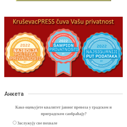
Анкета
Како оцењујете квалитет јавног превоза у градском и
приградском саобраћају?
Заслужују све похвале