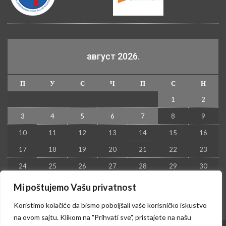
август 2026.
П
У
С
Ч
П
С
Н
1
2
3
4
5
6
7
8
9
10
11
12
13
14
15
16
17
18
19
20
21
22
23
24
25
26
27
28
29
30
31
Mi poštujemo Vašu privatnost
« јул
Koristimo kolačiće da bismo poboljšali vaše korisničko iskustvo
na ovom sajtu. Klikom na "Prihvati sve", pristajete na našu