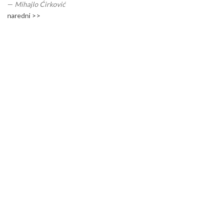
—
Mihajlo Ćirković
naredni >>