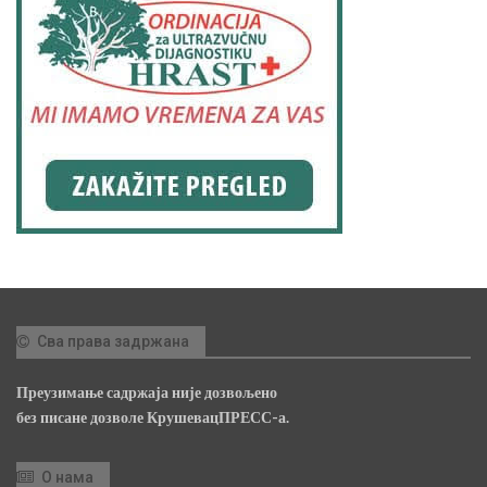
Сва права задржана
Преузимање садржаја није дозвољено
без писане дозволе КрушевацПРЕСС-а.
О нама