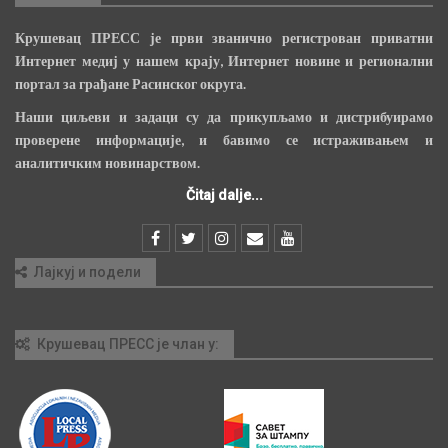
Крушевац ПРЕСС је први званично регистрован приватни
Интернет медиј у нашем крају, Интернет новине и регионални
портал за грађане Расинског округа.
Наши циљеви и задаци су да прикупљамо и дистрибуирамо
проверене информације, и бавимо се истраживањем и
аналитичким новинарством.
Čitaj dalje...
Лајкуј и подели
Крушевац ПРЕСС је члан у: