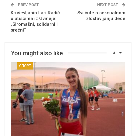
PREV POST
NEXT POST
Kruševljanin Lari Radić
Svi ćute o seksualnom
o utiscima iz Gvineje:
zlostavljanju dece
„Siromašni, solidarni i
srećni“
You might also like
All
СПОРТ