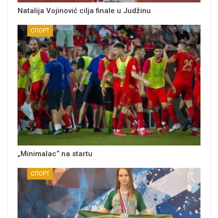
Natalija Vojinović cilja finale u Judžinu
СПОРТ
„Minimalac“ na startu
СПОРТ