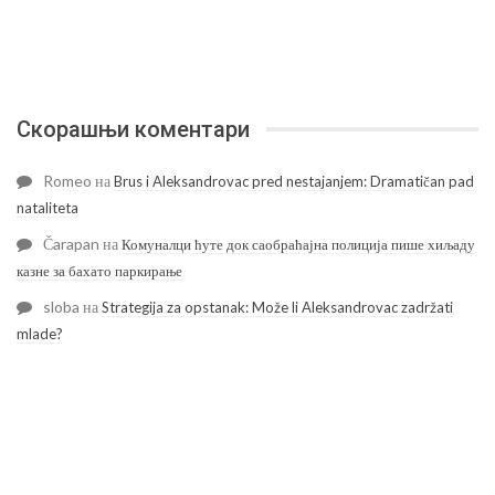
Скорашњи коментари
Romeo
на
Brus i Aleksandrovac pred nestajanjem: Dramatičan pad
nataliteta
Čarapan
на
Комуналци ћуте док саобраћајна полиција пише хиљаду
казне за бахато паркирање
sloba
на
Strategija za opstanak: Može li Aleksandrovac zadržati
mlade?