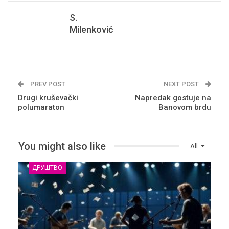
S.
Milenković
PREV POST
NEXT POST
Drugi kruševački
Napredak gostuje na
polumaraton
Banovom brdu
You might also like
All
ДРУШТВО