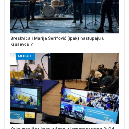
Breskvica i Marija Šerifović (ipak) nastupaju u
Kruševcu!?
MEDIALIT