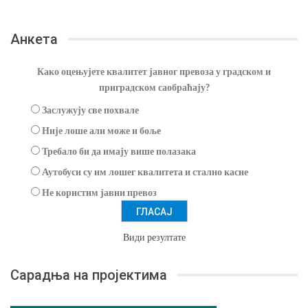
Анкета
Како оцењујете квалитет јавног превоза у градском и
приградском саобраћају?
Заслужују све похвале
Није лоше али може и боље
Требало би да имају више полазака
Аутобуси су им лошег квалитета и стално касне
Не користим јавни превоз
Види резултате
Сарадња на пројектима