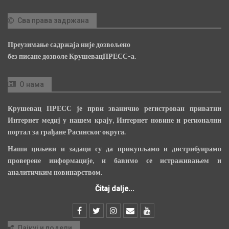
Сва права задржана
Преузимање садржаја није дозвољено
без писане дозволе КрушевацПРЕСС-а.
О нама
Крушевац ПРЕСС је први званично регистрован приватни
Интернет медиј у нашем крају, Интернет новине и регионални
портал за грађане Расинског округа.
Наши циљеви и задаци су да прикупљамо и дистрибуирамо
проверене информације, и бавимо се истраживањем и
аналитичким новинарством.
Čitaj dalje...
Лајкуј и подели