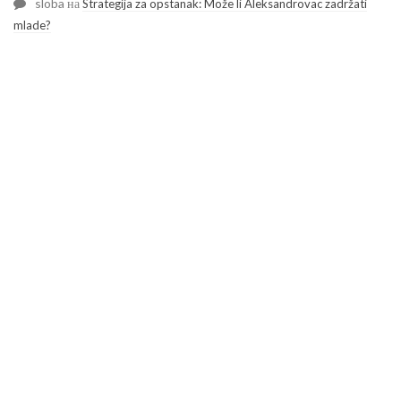
sloba
на
Strategija za opstanak: Može li Aleksandrovac zadržati
mlade?