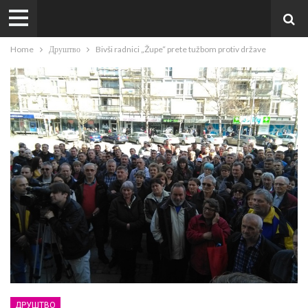
Home
Друштво
Bivši radnici „Župe“ prete tužbom protiv države
ДРУШТВО