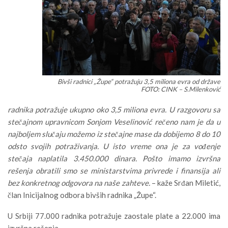
Bivši radnici „Župe“ potražuju 3,5 miliona evra od države
FOTO: CINK – S.Milenković
radnika potražuje ukupno oko 3,5 miliona evra. U razgovoru sa
stečajnom upravnicom Sonjom Veselinović rečeno nam je da u
najboljem slučaju možemo iz stečajne mase da dobijemo 8 do 10
odsto svojih potraživanja. U isto vreme ona je za vođenje
stečaja naplatila 3.450.000 dinara. Pošto imamo izvršna
rešenja obratili smo se ministarstvima privrede i finansija ali
bez konkretnog odgovora na naše zahteve.
– kaže Srđan Miletić,
član Inicijalnog odbora bivših radnika „Župe“.
U Srbiji 77.000 radnika potražuje zaostale plate a 22.000 ima
izvršna rešenja.