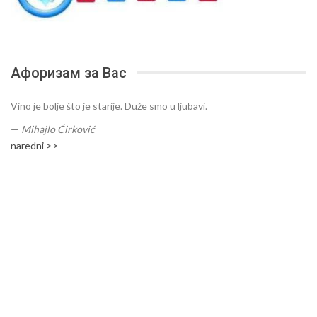
Афоризам за Вас
Vino je bolje što je starije. Duže smo u ljubavi.
—
Mihajlo Ćirković
naredni >>