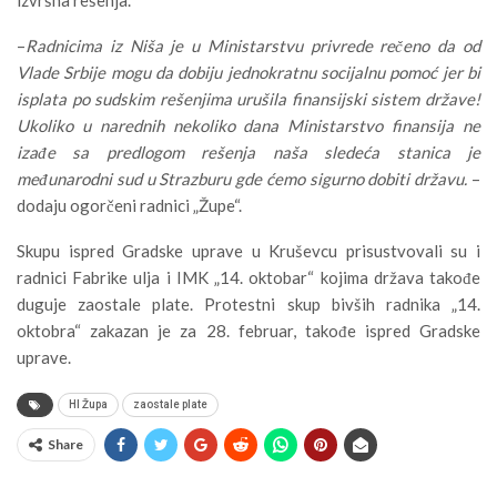
–
Radnicima iz Niša je u Ministarstvu privrede rečeno da od
Vlade Srbije mogu da dobiju jednokratnu socijalnu pomoć jer bi
isplata po sudskim rešenjima urušila finansijski sistem države!
Ukoliko u narednih nekoliko dana Ministarstvo finansija ne
izađe sa predlogom rešenja naša sledeća stanica je
međunarodni sud u Strazburu gde ćemo sigurno dobiti državu.
–
dodaju ogorčeni radnici „Župe“.
Skupu ispred Gradske uprave u Kruševcu prisustvovali su i
radnici Fabrike ulja i IMK „14. oktobar“ kojima država takođe
duguje zaostale plate. Protestni skup bivših radnika „14.
oktobra“ zakazan je za 28. februar, takođe ispred Gradske
uprave.
HI Župa
zaostale plate
Share