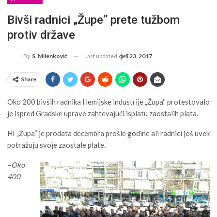
Bivši radnici „Župe“ prete tužbom
protiv države
Last updated
феб 23, 2017
By
S. Milenković
Share
Oko 200 bivših radnika Hemijske industrije „Župa“ protestovalo
je ispred Gradske uprave zahtevajući isplatu zaostalih plata.
HI „Župa“ je prodata decembra prošle godine ali radnici još uvek
potražuju svoje zaostale plate.
–
Oko
400