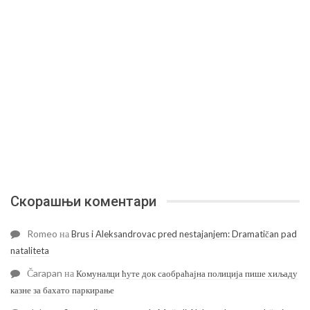
Скорашњи коментари
Romeo
на
Brus i Aleksandrovac pred nestajanjem: Dramatičan pad
nataliteta
Čarapan
на
Комуналци ћуте док саобраћајна полиција пише хиљаду
казне за бахато паркирање