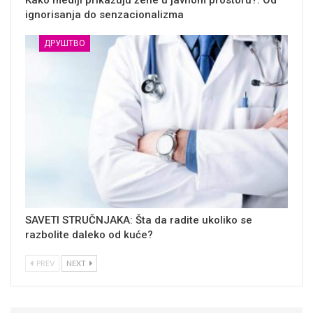
Kako mediji prikazuju žene u javnom prostoru?: Od
ignorisanja do senzacionalizma
ДРУШТВО
SAVETI STRUČNJAKA: Šta da radite ukoliko se
razbolite daleko od kuće?
PREV
NEXT