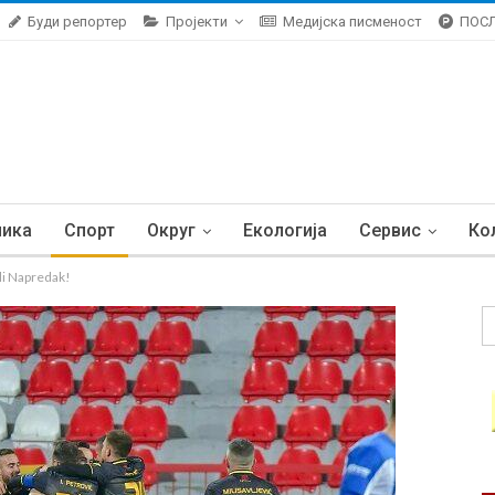
Буди репортер
Пројекти
Медијска писменост
ПОС
ника
Спорт
Округ
Екологија
Сервис
Ко
i Napredak!