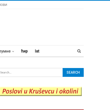
ЛОВИ
лумне
ћир
lat