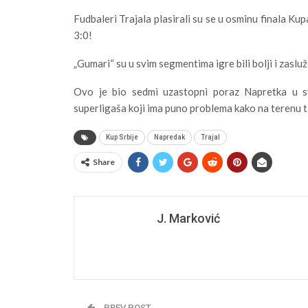
Fudbaleri Trajala plasirali su se u osminu finala Ku
3:0!
„Gumari“ su u svim segmentima igre bili bolji i zasluž
Ovo je bio sedmi uzastopni poraz Napretka u sv
superligaša koji ima puno problema kako na terenu t
Kup Srbije
Napredak
Trajal
Share
J. Marković
PREV POST