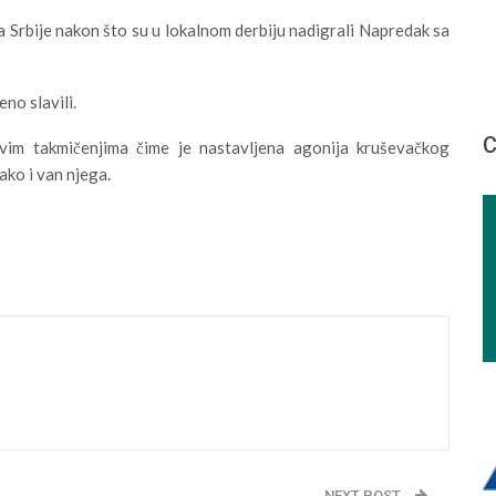
pa Srbije nakon što su u lokalnom derbiju nadigrali Napredak sa
eno slavili.
С
im takmičenjima čime je nastavljena agonija kruševačkog
ako i van njega.
NEXT POST