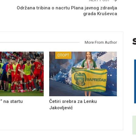
Održana tribina o nacrtu Plana javnog zdravlja
grada Kruševca
More From Author
СПОРТ
“ na startu
Četiri srebra za Lenku
Jakovljević