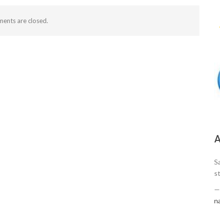
ents are closed.
А
S
s
n