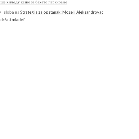
ише хиљаду казне за бахато паркирање
sloba
на
Strategija za opstanak: Može li Aleksandrovac
adržati mlade?