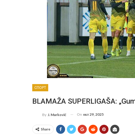
СПОРТ
BLAMAŽA SUPERLIGAŠA: „Gumari
On
окт 29, 2025
By
J. Marković
Share