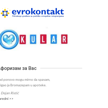
форизам за Вас
ad ponovo mogu mirno da spavam,
tigao ja Bromazepam u apoteke.
—
Dejan Ristić
aredni >>