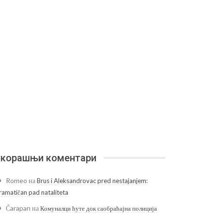
корашњи коментари
Romeo
на
Brus i Aleksandrovac pred nestajanjem:
ramatičan pad nataliteta
Čarapan
на
Комуналци ћуте док саобраћајна полиција