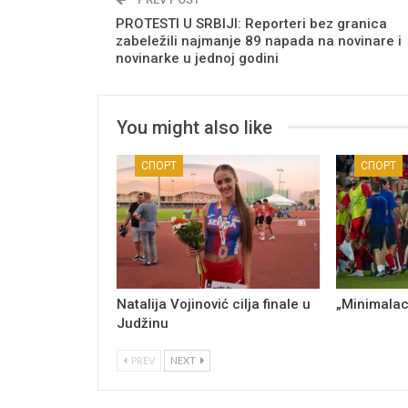
PROTESTI U SRBIJI: Reporteri bez granica
zabeležili najmanje 89 napada na novinare i
novinarke u jednoj godini
You might also like
СПОРТ
СПОРТ
Natalija Vojinović cilja finale u
„Minimalac
Judžinu
PREV
NEXT