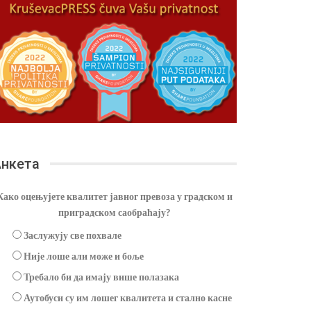
нкета
Како оцењујете квалитет јавног превоза у градском и
приградском саобраћају?
Заслужују све похвале
Није лоше али може и боље
Требало би да имају више полазака
Аутобуси су им лошег квалитета и стално касне