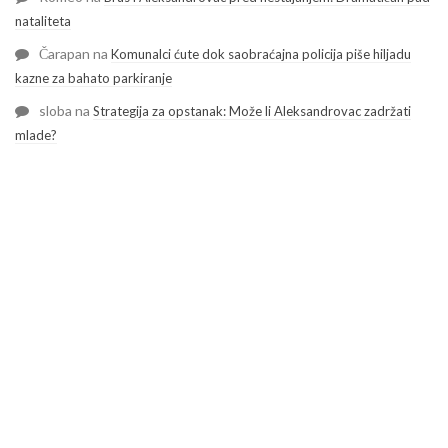
nataliteta
Čarapan
na
Komunalci ćute dok saobraćajna policija piše hiljadu
kazne za bahato parkiranje
sloba
na
Strategija za opstanak: Može li Aleksandrovac zadržati
mlade?