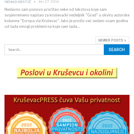
dec 27, 2016
NENAD KRSTIĆ
Nedavno sam ponovo pročitao neke od tekstova koje sam
svojevremeno napisao za kruševački nedeljnik ''Grad'' u okviru autorske
kolumne ''Evropa via Kruševac''. Iako je prošlo već sedam-osam godina
od tada mnogi problemi na koje sam tada…
NEWER POSTS