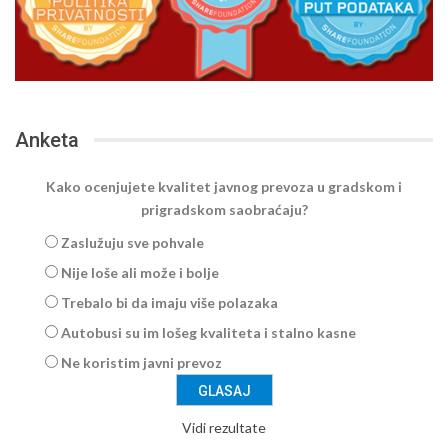
Anketa
Kako ocenjujete kvalitet javnog prevoza u gradskom i
prigradskom saobraćaju?
Zaslužuju sve pohvale
Nije loše ali može i bolje
Trebalo bi da imaju više polazaka
Autobusi su im lošeg kvaliteta i stalno kasne
Ne koristim javni prevoz
Vidi rezultate