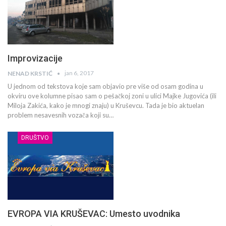
Improvizacije
jan 6, 2017
NENAD KRSTIĆ
U jednom od tekstova koje sam objavio pre više od osam godina u
okviru ove kolumne pisao sam o pešačkoj zoni u ulici Majke Jugovića (ili
Miloja Zakića, kako je mnogi znaju) u Kruševcu. Tada je bio aktuelan
problem nesavesnih vozača koji su…
DRUŠTVO
EVROPA VIA KRUŠEVAC: Umesto uvodnika