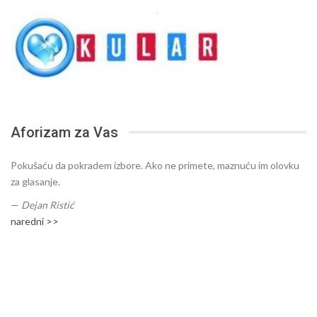
Aforizam za Vas
Pokušaću da pokradem izbore. Ako ne primete, maznuću im olovku
za glasanje.
—
Dejan Ristić
naredni >>