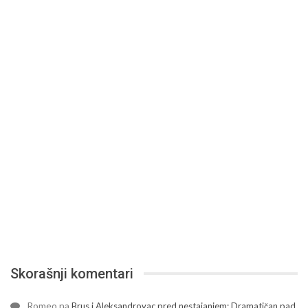
Skorašnji komentari
Romeo
na
Brus i Aleksandrovac pred nestajanjem: Dramatičan pad