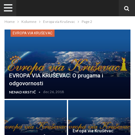
Home
Kolumne
Evropa via Kruševac
Page 2
EVROPA VIA KRUŠEVAC
EVROPA VIA KRUŠEVAC: O prugama i
odgovornosti
dec 26, 2018
NENAD KRSTIĆ
Evropa via Kruševac: