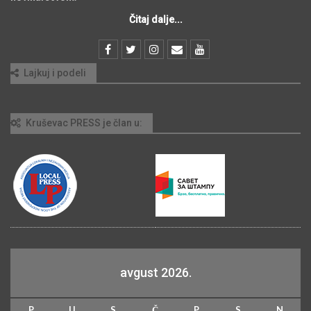
Čitaj dalje...
Lajkuj i podeli
Kruševac PRESS je član u:
avgust 2026.
P
U
S
Č
P
S
N