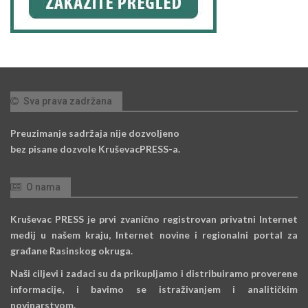
Sva prava zadržana
Preuzimanje sadržaja nije dozvoljeno
bez pisane dozvole KruševacPRESS-a.
O nama
Kruševac PRESS je prvi zvanično registrovan privatni Internet
medij u našem kraju, Internet novine i regionalni portal za
građane Rasinskog okruga.
Naši ciljevi i zadaci su da prikupljamo i distribuiramo proverene
informacije, i bavimo se istraživanjem i analitičkim
novinarstvom.