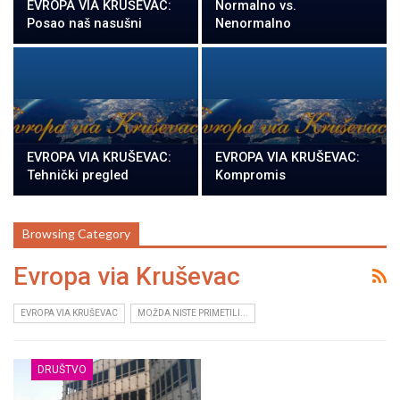
EVROPA VIA KRUŠEVAC:
Normalno vs.
Posao naš nasušni
Nenormalno
EVROPA VIA KRUŠEVAC:
EVROPA VIA KRUŠEVAC:
Tehnički pregled
Kompromis
Browsing Category
Evropa via Kruševac
EVROPA VIA KRUŠEVAC
MOŽDA NISTE PRIMETILI...
DRUŠTVO