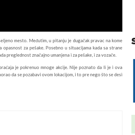
seljeno mesto. Međutim, u pitanju je dugačak pravac na kome
lna opasnost za pešake. Posebno u situacijama kada sa strane
e tada preglednost značajno umanjena i za pešake, i za vozače.
aćaja je pokrenuo mnoge akcije. Nije poznato da li je i ova
morao da se pozabavi ovom lokacijom, i to pre nego što se desi