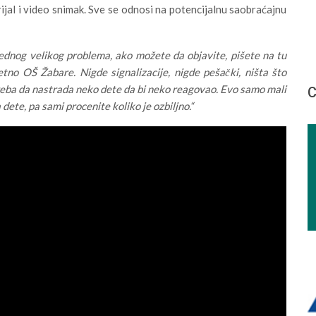
erijal i video snimak. Sve se odnosi na potencijalnu saobraćajnu
jednog velikog problema, ako možete da objavite, pišete na tu
tno OŠ Žabare. Nigde signalizacije, nigde pešački, ništa što
treba da nastrada neko dete da bi neko reagovao. Evo samo mali
С
dete, pa sami procenite koliko je ozbiljno.“