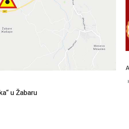
А
a“ u Žabaru