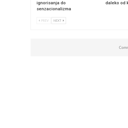
ignorisanja do
daleko od 
senzacionalizma
PREV
NEXT
Comm