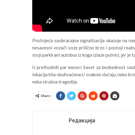
Postojeća saobraćajna signalizacija ukazuje na na
nesavesni vozači voze prilično brzo i postoji rea
stoji parkirani autobus iz koga izlaze putnici, jer j
U prethodnih par meseci Savet za bezbednost saobr
lokacija bila obuhvaćena.U svakom slučaju, neko bi 
neka strašna tragedija.
Share
Редакција