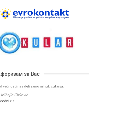
форизам за Вас
d večnosti nas deli samo minut, ćutanja.
—
Mihajlo Ćirković
aredni >>