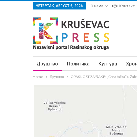
ЧЕТВРТАК, АВГУСТ 6, 2026
О нама
Контакт
Друштво
Политика
Култура
Хро
Home
Друштво
OPASNOST ZA ĐAKE: „Crna tačka“ u Žab