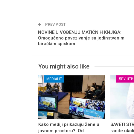
PREV POST
NOVINE U VOĐENJU MATIČNIH KNJIGA:
Omogućeno povezivanje sa jedinstvenim
biračkim spiskom
You might also like
MEDIALIT
ДРУШТВ
Kako mediji prikazuju žene u
SAVETI ST
javnom prostoru?: Od
radite ukol