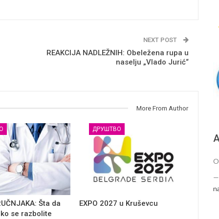
NEXT POST
REAKCIJA NADLEŽNIH: Obeležena rupa u
naselju „Vlado Jurić“
More From Author
О
ДРУШТВО
А
O
n
RUČNJAKA: Šta da
EXPO 2027 u Kruševcu
iko se razbolite