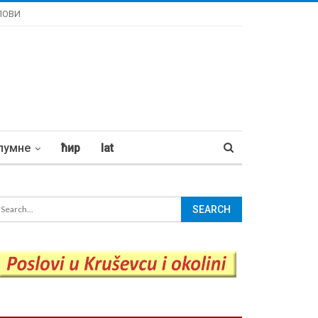
ЛОВИ
лумне
ћир
lat