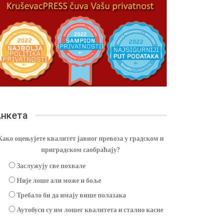
нкета
Како оцењујете квалитет јавног превоза у градском и
приградском саобраћају?
Заслужују све похвале
Није лоше али може и боље
Требало би да имају више полазака
Аутобуси су им лошег квалитета и стално касне