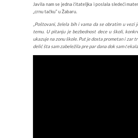
Javila nam se jedna čitateljka i poslala sledeći mat
„crnu tačku“ u Žabaru.
„Poštovani, želela bih i vama da se obratim u vezi 
temu. U pitanju je bezbednost dece u školi, konkre
ukazuje na zonu škole. Put je dosta prometan i zar 
delić šta sam zabeležila pre par dana dok sam čekala 