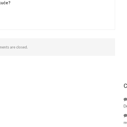
kuće?
ents are closed.
С
D
п