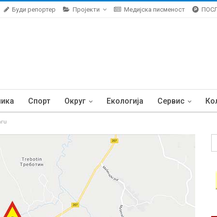
Буди репортер
Пројекти
Медијска писменост
ПОС
ника
Спорт
Округ
Екологија
Сервис
Ко
aru