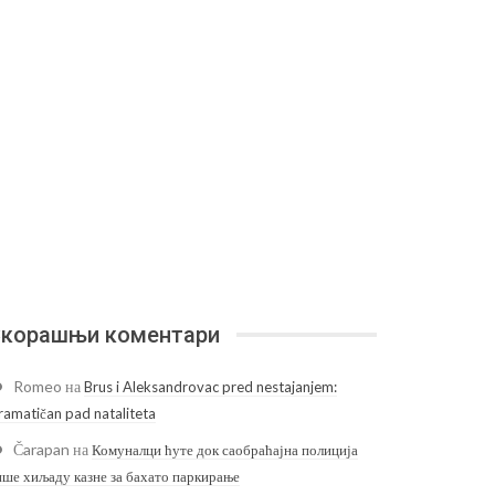
корашњи коментари
Romeo
на
Brus i Aleksandrovac pred nestajanjem:
ramatičan pad nataliteta
Čarapan
на
Комуналци ћуте док саобраћајна полиција
ише хиљаду казне за бахато паркирање