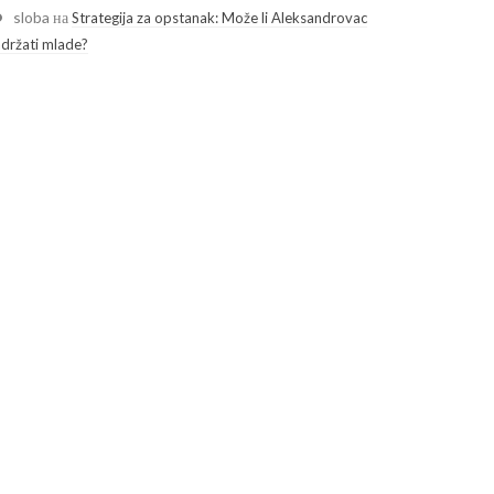
sloba
на
Strategija za opstanak: Može li Aleksandrovac
adržati mlade?