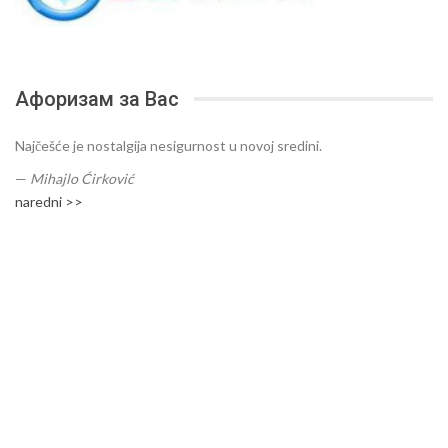
Афоризам за Вас
Najčešće je nostalgija nesigurnost u novoj sredini.
—
Mihajlo Ćirković
naredni >>