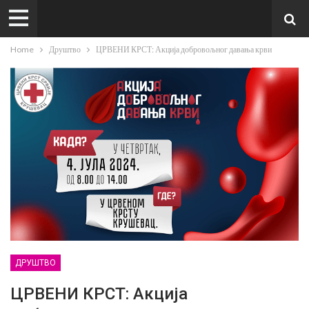
Home
Друштво
ЦРВЕНИ КРСТ: Акција добровољног давања крви
ДРУШТВО
ЦРВЕНИ КРСТ: Акција