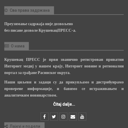
Сва права задржана
Преузимање садржаја није дозвољено
без писане дозволе КрушевацПРЕСС-а.
О нама
Крушевац ПРЕСС је први званично регистрован приватни
Интернет медиј у нашем крају, Интернет новине и регионални
портал за грађане Расинског округа.
Наши циљеви и задаци су да прикупљамо и дистрибуирамо
проверене информације, и бавимо се истраживањем и
аналитичким новинарством.
Čitaj dalje...
Лајкуј и подели