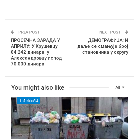
PREV POST
NEXT POST
ПРОСЕЧНА ЗАРАДА У
ДЕМОГРАФИЈА: И
АПРИЛУ: У Крушевцу
даље се смањује број
84.242 динара, у
становника у округу
Александровцу испод
70.000 динара!
You might also like
All
ЋИЋЕВАЦ