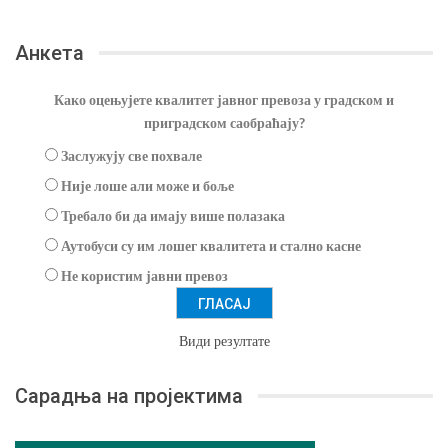
Анкета
Како оцењујете квалитет јавног превоза у градском и
приградском саобраћају?
Заслужују све похвале
Није лоше али може и боље
Требало би да имају више полазака
Аутобуси су им лошег квалитета и стално касне
Не користим јавни превоз
Види резултате
Сарадња на пројектима