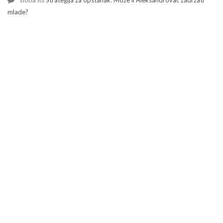
Strategija za opstanak: Može li Aleksandrovac zadržati
mlade?