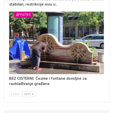
stabilan, restrikcije nisu u…
ДРУШТВО
BEZ CISTERNI: Česme i fontane dovoljne za
rashlađivanje građana
PREV
NEXT