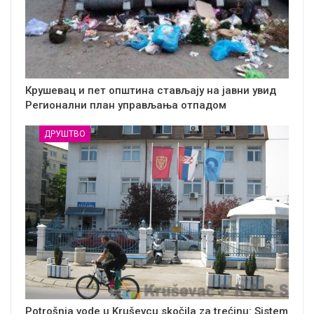
Крушевац и пет општина стављају на јавни увид
Регионални план управљања отпадом
ДРУШТВО
Potrošnja vode u Kruševcu skočila za trećinu: Sistem