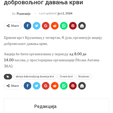
добровољног давања крви
Last updated
јул 2, 2024
By
Редакција
Share
Црвени крст Крушевац у четвртак, 4. јула, организује акцију
добровољног давања крви.
Акција ће бити организована у периоду
од 8.00 до
14.00
часова, у просторијама организације (Чолак Антина
36А).
akcija dobrovoljnog davanja krvi
Crveni krst
Kruševac
Share
Редакција