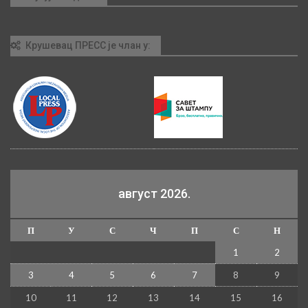
Крушевац ПРЕСС је члан у:
август 2026.
П
У
С
Ч
П
С
Н
1
2
3
4
5
6
7
8
9
10
11
12
13
14
15
16