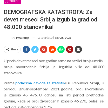
ДРУШТВО
DEMOGRAFSKA KATASTROFA: Za
devet meseci Srbija izgubila grad od
48.000 stanovnika!
Last updated
окт 28, 2021
By
Редакција
Share
U prvih devet meseci ove godine samo na razlici broja umrlih i
broja novorođenih Srbija je izgubila više od 48.000
stanovnika.
Prema
podacima Zavoda za statistik
u u Republici Srbiji, u
periodu januar-septembar 2021. godine, broj živorođenih
je iznosio 45 476. U odnosu na isti period prethodne
godine, kada je broj živorođenih iznosio 46 270, beleži se
pad od 794 odnosno za 1,7%.