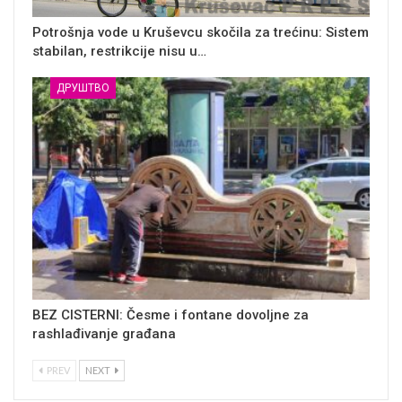
Potrošnja vode u Kruševcu skočila za trećinu: Sistem
stabilan, restrikcije nisu u…
ДРУШТВО
BEZ CISTERNI: Česme i fontane dovoljne za
rashlađivanje građana
PREV
NEXT