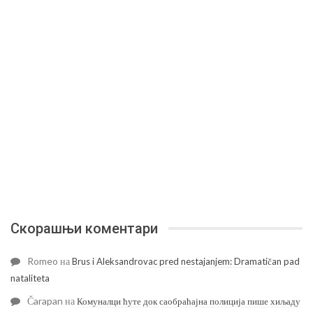
Скорашњи коментари
Romeo
на
Brus i Aleksandrovac pred nestajanjem: Dramatičan pad
nataliteta
Čarapan
на
Комуналци ћуте док саобраћајна полиција пише хиљаду