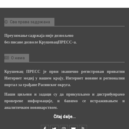
Сва права задржана
Преузимање садржаја није дозвољено
без писане дозволе КрушевацПРЕСС-а.
О нама
Крушевац ПРЕСС је први званично регистрован приватни
Интернет медиј у нашем крају, Интернет новине и регионални
портал за грађане Расинског округа.
Наши циљеви и задаци су да прикупљамо и дистрибуирамо
проверене информације, и бавимо се истраживањем и
аналитичким новинарством.
Čitaj dalje...