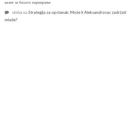
казне за бахато паркирање
sloba
на
Strategija za opstanak: Može li Aleksandrovac zadržati
mlade?