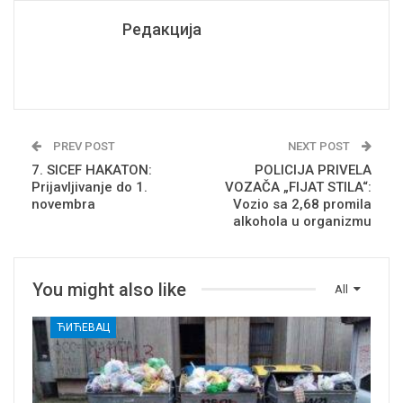
Редакција
PREV POST
NEXT POST
7. SICEF HAKATON:
POLICIJA PRIVELA
Prijavljivanje do 1.
VOZAČA „FIJAT STILA“:
novembra
Vozio sa 2,68 promila
alkohola u organizmu
You might also like
All
ЋИЋЕВАЦ