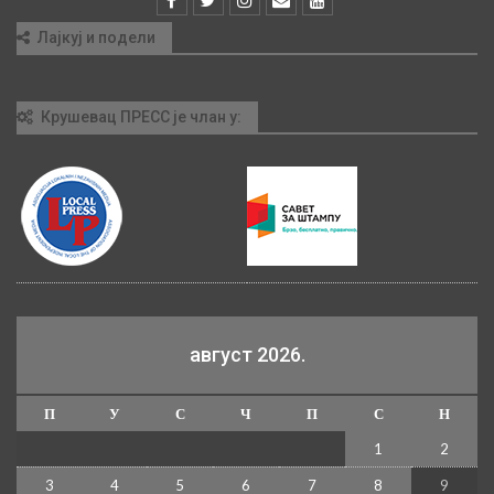
Лајкуј и подели
Крушевац ПРЕСС је члан у:
август 2026.
П
У
С
Ч
П
С
Н
1
2
3
4
5
6
7
8
9