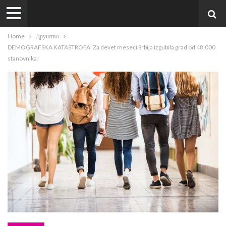
Home
Друштво
DEMOGRAFSKA KATASTROFA: Za devet meseci Srbija izgubila grad od 48.000
stanovnika!