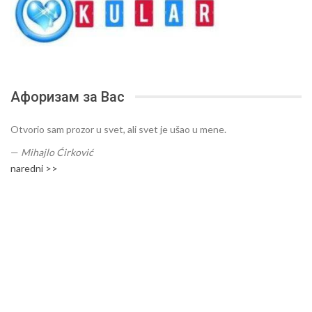
Афоризам за Вас
Otvorio sam prozor u svet, ali svet je ušao u mene.
—
Mihajlo Ćirković
naredni >>