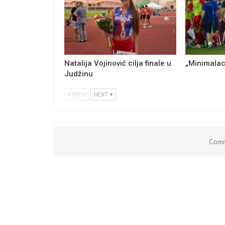
Natalija Vojinović cilja finale u
„Minimalac
Judžinu
PREV
NEXT
Comm