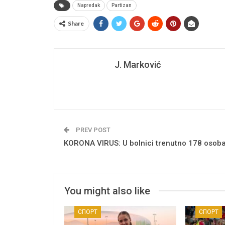
Napredak
Partizan
Share
J. Marković
PREV POST
KORONA VIRUS: U bolnici trenutno 178 osob
You might also like
СПОРТ
СПОРТ