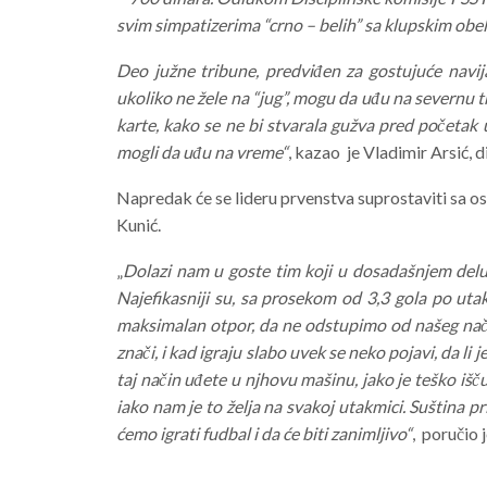
svim simpatizerima “crno – belih” sa klupskim obe
Deo južne tribune, predviđen za gostujuće navij
ukoliko ne žele na “jug”, mogu da uđu na severnu t
karte, kako se ne bi stvarala gužva pred početak u
mogli da uđu na vreme“
, kazao je Vladimir Arsić, 
Napredak će se lideru prvenstva suprostaviti sa os
Kunić.
„
Dolazi nam u goste tim koji u dosadašnjem del
Najefikasniji su, sa prosekom od 3,3 gola po utak
maksimalan otpor, da ne odstupimo od našeg način
znači, i kad igraju slabo uvek se neko pojavi, da li
taj način uđete u njhovu mašinu, jako je teško iš
iako nam je to želja na svakoj utakmici. Suština p
ćemo igrati fudbal i da će biti zanimljivo“
, poručio 