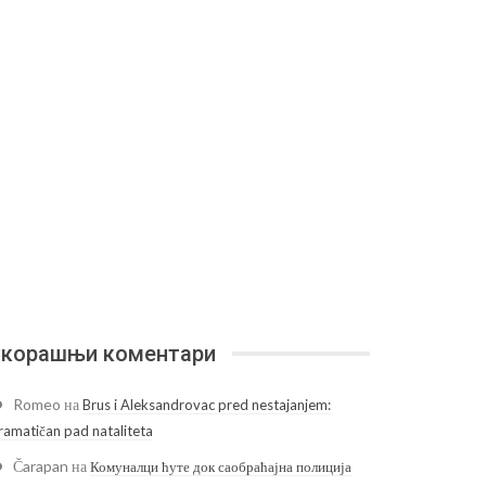
корашњи коментари
Romeo
на
Brus i Aleksandrovac pred nestajanjem:
ramatičan pad nataliteta
Čarapan
на
Комуналци ћуте док саобраћајна полиција