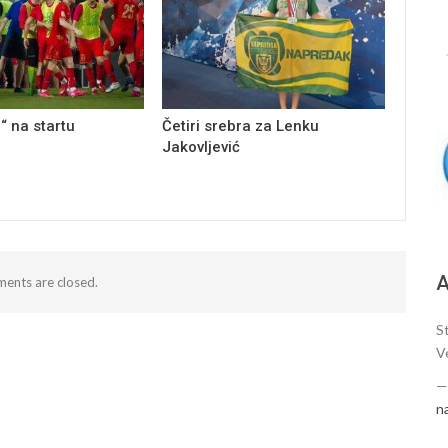
“ na startu
Četiri srebra za Lenku
Jakovljević
А
ents are closed.
S
Ve
n