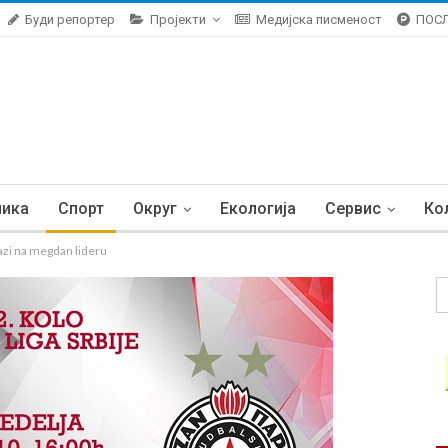
Буди репортер
Пројекти
Медијска писменост
ПОС
ника
Спорт
Округ
Екологија
Сервис
Ко
zi na megdan lideru