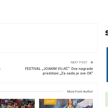
NEXT POST
a
FESTIVAL „JOAKIM VUJIĆ“: Dve nagrade
predstavi „Za sada je sve OK“
More From Author
СПОРТ