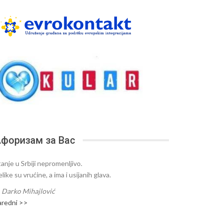
форизам за Вас
tanje u Srbiji nepromenljivo.
like su vrućine, a ima i usijanih glava.
—
Darko Mihajlović
aredni >>