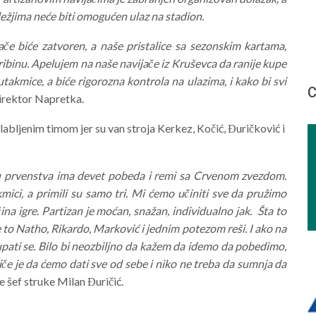
ležjima neće biti omogućen ulaz na stadion.
ače biće zatvoren, a naše pristalice sa sezonskim kartama,
ribinu. Apelujem na naše navijače iz Kruševca da ranije kupe
takmice, a biće rigorozna kontrola na ulazima, i kako bi svi
С
direktor Napretka.
labljenim timom jer su van stroja Kerkez, Kočić, Đuričković i
u prvenstva ima devet pobeda i remi sa Crvenom zvezdom.
mici, a primili su samo tri. Mi ćemo učiniti sve da pružimo
a igre. Partizan je moćan, snažan, individualno jak. Šta to
 je to Natho, Rikardo, Marković i jednim potezom reši. I ako na
čupati se. Bilo bi neozbiljno da kažem da idemo da pobedimo,
riče je da ćemo dati sve od sebe i niko ne treba da sumnja da
je šef struke Milan Đuričić.