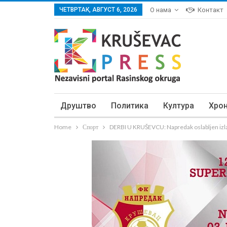
ЧЕТВРТАК, АВГУСТ 6, 2026
О нама
Контакт
Друштво
Политика
Култура
Хро
Home
Спорт
DERBI U KRUŠEVCU: Napredak oslabljen izla