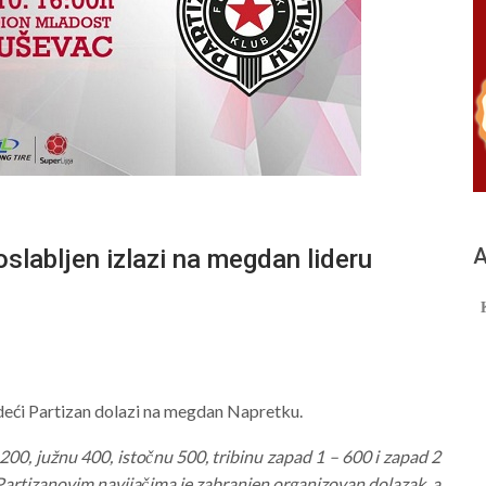
А
labljen izlazi na megdan lideru
vodeći Partizan dolazi na megdan Napretku.
200, južnu 400, istočnu 500, tribinu zapad 1 – 600 i zapad 2
Partizanovim navijačima je zabranjen organizovan dolazak, a