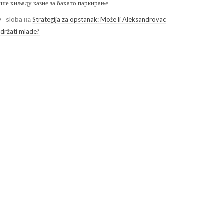
ише хиљаду казне за бахато паркирање
sloba
на
Strategija za opstanak: Može li Aleksandrovac
adržati mlade?