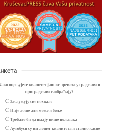
нкета
Како оцењујете квалитет јавног превоза у градском и
приградском саобраћају?
Заслужују све похвале
Није лоше али може и боље
Требало би да имају више полазака
Аутобуси су им лошег квалитета и стално касне