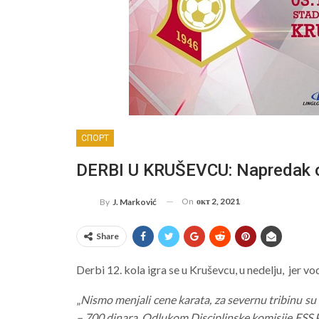
СПОРТ
DERBI U KRUŠEVCU: Napredak os
On
окт 2, 2021
By
J. Marković
Share
Derbi 12. kola igra se u Kruševcu, u nedelju, jer 
„
Nismo menjali cene karata, za severnu tribinu su 
– 700 dinara. Odlukom Disciplinske komisije FSS 