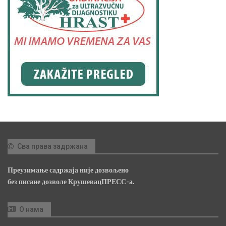
Сва права задржана
Преузимање садржаја није дозвољено
без писане дозволе КрушевацПРЕСС-а.
О нама