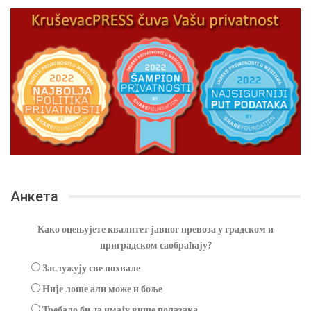
Анкета
Како оцењујете квалитет јавног превоза у градском и
приградском саобраћају?
Заслужују све похвале
Није лоше али може и боље
Требало би да имају више полазака