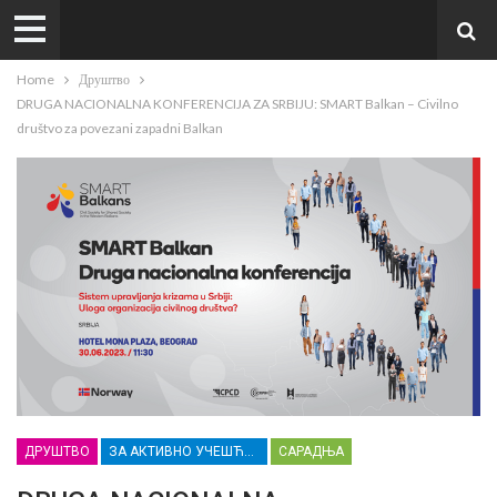
Home
Друштво
DRUGA NACIONALNA KONFERENCIJA ZA SRBIJU: SMART Balkan – Civilno
društvo za povezani zapadni Balkan
ДРУШТВО
ЗА АКТИВНО УЧЕШЋЕ МЛАДИХ РАСИНСКОГ ОКРУГА
САРАДЊА