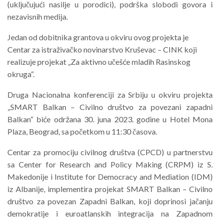
(uključujući nasilje u porodici), podrška slobodi govora i
nezavisnih medija.
Jedan od dobitnika grantova u okviru ovog projekta je
Centar za istraživačko novinarstvo Kruševac – CINK koji
realizuje projekat „Za aktivno učešće mladih Rasinskog
okruga“.
Druga Nacionalna konferenciji za Srbiju u okviru projekta
„SMART Balkan – Civilno društvo za povezani zapadni
Balkan“ biće održana 30. juna 2023. godine u Hotel Mona
Plaza, Beograd, sa početkom u 11:30 časova.
Centar za promociju civilnog društva (CPCD) u partnerstvu
sa Center for Research and Policy Making (CRPM) iz S.
Makedonije i Institute for Democracy and Mediation (IDM)
iz Albanije, implementira projekat SMART Balkan – Civilno
društvo za povezan Zapadni Balkan, koji doprinosi jačanju
demokratije i euroatlanskih integracija na Zapadnom