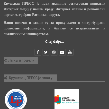
Крушевац ПРЕСС је први званично регистрован приватни
Интернет медиј у нашем крају, Интернет новине и регионални
портал за грађане Расинског округа.
Наши циљеви и задаци су да прикупљамо и дистрибуирамо
проверене информације, и бавимо се истраживањем и
аналитичким новинарством.
Čitaj dalje...
Лајкуј и подели
Крушевац ПРЕСС је члан у: