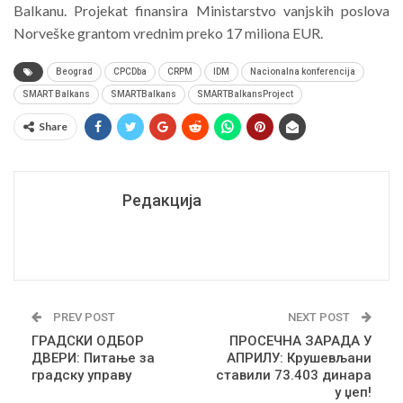
Balkanu. Projekat finansira Ministarstvo vanjskih poslova
Norveške grantom vrednim preko 17 miliona EUR.
Beograd
CPCDba
CRPM
IDM
Nacionalna konferencija
SMART Balkans
SMARTBalkans
SMARTBalkansProject
Share
Редакција
PREV POST
NEXT POST
ГРАДСКИ ОДБОР
ПРОСЕЧНА ЗАРАДА У
ДВЕРИ: Питање за
АПРИЛУ: Крушевљани
градску управу
ставили 73.403 динара
у џеп!