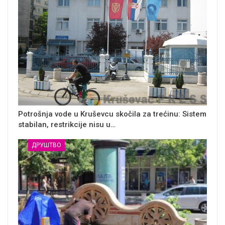
Potrošnja vode u Kruševcu skočila za trećinu: Sistem
stabilan, restrikcije nisu u…
ДРУШТВО