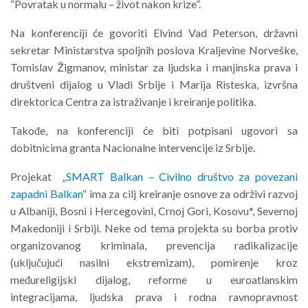
“Povratak u normalu – život nakon krize”.
Na konferenciji će govoriti Elvind Vad Peterson, državni
sekretar Ministarstva spoljnih poslova Kraljevine Norveške,
Tomislav Žigmanov, ministar za ljudska i manjinska prava i
društveni dijalog u Vladi Srbije i Marija Risteska, izvršna
direktorica Centra za istraživanje i kreiranje politika.
Takođe, n
a konferenciji će biti potpisani ugovori sa
dobitnicima granta Nacionalne intervencije iz Srbije.
Projekat „
SMART Balkan – Civilno društvo za povezani
zapadni Balkan
“ ima za cilj kreiranje osnove za održivi razvoj
u Albaniji, Bosni i Hercegovini, Crnoj Gori, Kosovu*, Severnoj
Makedoniji i Srbiji. Neke od tema projekta su borba protiv
organizovanog kriminala, prevencija radikalizacije
(uključujući nasilni ekstremizam), pomirenje kroz
međureligijski dijalog, reforme u euroatlanskim
integracijama, ljudska prava i rodna ravnopravnost