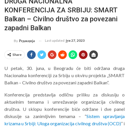
DRUGA NACIONALNA
KONFERENCIJA ZA SRBIJU: SMART
Balkan – Civilno društvo za povezani
zapadni Balkan
Last updated
јун 27, 2023
By
Редакција
Share
U petak, 30. juna, u Beogradu će biti održana druga
Nacionalna konferenciji za Srbiju u okviru projekta „SMART
Balkan – Civilno društvo za povezani zapadni Balkan“.
Konferencija predstavlja odličnu priliku za diskusiju o
aktuelnim temama i umrežavanje organizacija civilnog
društva. U sklopu konferencije biće održane i dve panel
diskusije sa zanimljivim temama – “
Sistem upravljanja
krizama u Srbiji: Uloga organizacija civilnog društva (OCD)
” i