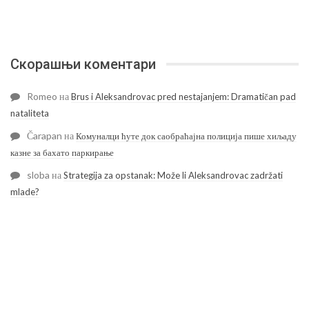
Скорашњи коментари
Romeo
на
Brus i Aleksandrovac pred nestajanjem: Dramatičan pad
nataliteta
Čarapan
на
Комуналци ћуте док саобраћајна полиција пише хиљаду
казне за бахато паркирање
sloba
на
Strategija za opstanak: Može li Aleksandrovac zadržati
mlade?