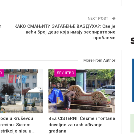
NEXT POST
n
КАКО СМАЊИТИ ЗАГАЂЕЊЕ ВАЗДУХА?: Све је
већи број деце која имају респираторне
проблеме
More From Author
О
ДРУШТВО
vode u Kruševcu
BEZ CISTERNI: Česme i fontane
trećinu: Sistem
dovoljne za rashlađivanje
estrikcije nisu u…
građana