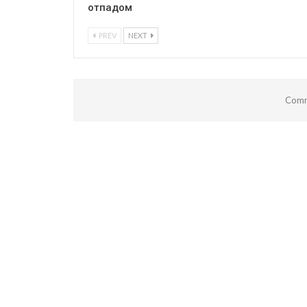
отпадом
PREV
NEXT
Comm