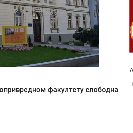
А
опривредном факултету слободна