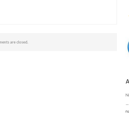
ents are closed.
А
Ni
n