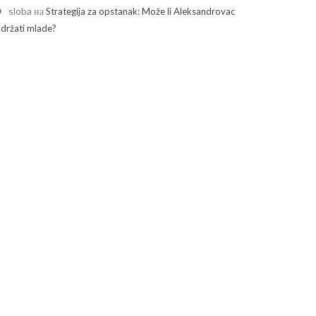
sloba
на
Strategija za opstanak: Može li Aleksandrovac
adržati mlade?