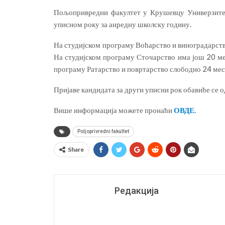
Пољопривредни факултет у Крушевцу Универзитет
уписном року за анредну школску годину.
На студијском програму Воћарство и виноградарств
На студијском програму Сточарство има још 20 ме
програму Ратарство и повртарство слободно 24 мес
Пријаве кандидата за други уписни рок обавиће се од
Више информација можете пронаћи
ОВДЕ.
Poljoprivredni fakultet
Share
Редакција