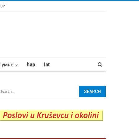
ОВИ
лумне
ћир
lat