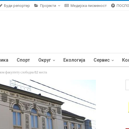
Буди репортер
Пројекти
Медијска писменост
ПОСЛ
ника
Спорт
Округ
Екологија
Сервис
Ко
 факултету слободна 82 места