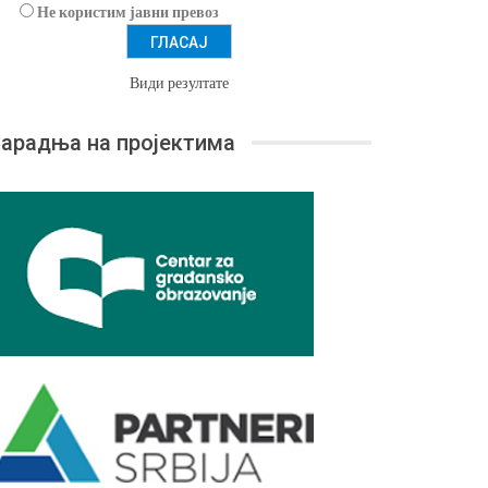
Не користим јавни превоз
Види резултате
арадња на пројектима