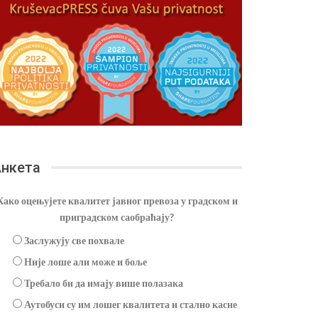
нкета
Како оцењујете квалитет јавног превоза у градском и
приградском саобраћају?
Заслужују све похвале
Није лоше али може и боље
Требало би да имају више полазака
Аутобуси су им лошег квалитета и стално касне