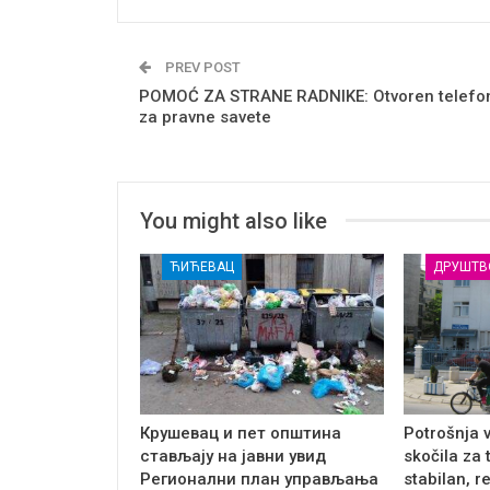
PREV POST
POMOĆ ZA STRANE RADNIKE: Otvoren telefo
za pravne savete
You might also like
ЋИЋЕВАЦ
ДРУШТВ
Крушевац и пет општина
Potrošnja 
стављају на јавни увид
skočila za 
Регионални план управљања
stabilan, r