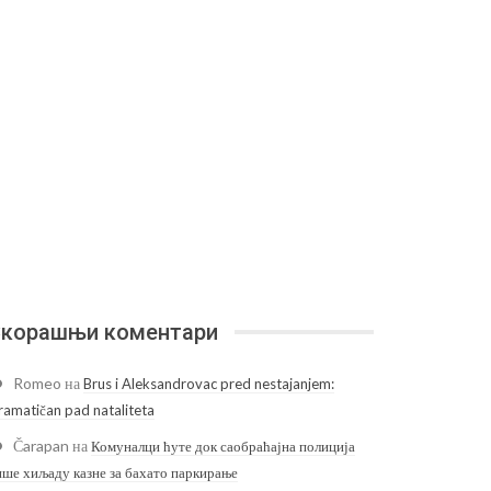
корашњи коментари
Romeo
на
Brus i Aleksandrovac pred nestajanjem:
ramatičan pad nataliteta
Čarapan
на
Комуналци ћуте док саобраћајна полиција
ише хиљаду казне за бахато паркирање