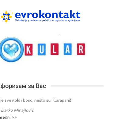
форизам за Вас
je sve golo i boso, nešto su i Čarapani!
—
Darko Mihajlović
aredni >>