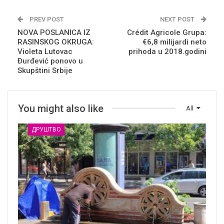
PREV POST
NEXT POST
NOVA POSLANICA IZ
Crédit Agricole Grupa:
RASINSKOG OKRUGA:
€6,8 milijardi neto
Violeta Lutovac
prihoda u 2018.godini
Đurđević ponovo u
Skupštini Srbije
You might also like
All
ДРУШТВО