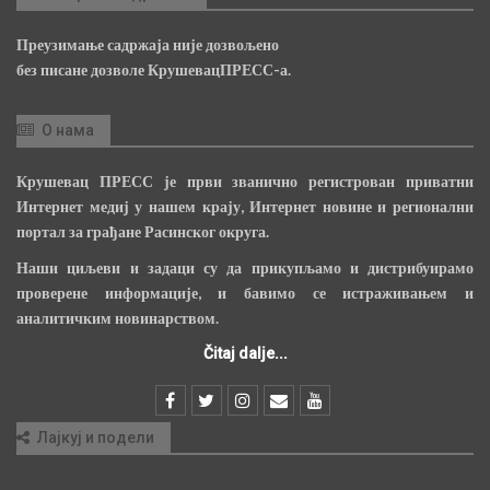
Преузимање садржаја није дозвољено
без писане дозволе КрушевацПРЕСС-а.
О нама
Крушевац ПРЕСС је први званично регистрован приватни
Интернет медиј у нашем крају, Интернет новине и регионални
портал за грађане Расинског округа.
Наши циљеви и задаци су да прикупљамо и дистрибуирамо
проверене информације, и бавимо се истраживањем и
аналитичким новинарством.
Čitaj dalje...
Лајкуј и подели