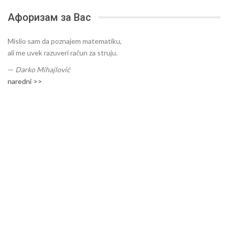
Афоризам за Вас
Mislio sam da poznajem matematiku,
ali me uvek razuveri račun za struju.
—
Darko Mihajlović
naredni >>