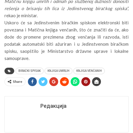
Matičnu knjigu umrlih i odmah po službenoj dužnosti donositi
rešenja o brisanju tih lica iz Jedinstvenog biračkog spiska“,
rekao je ministar.
Uskoro će sa Jedinstvenim biračkim spiskom elektronski biti
povezana i Matična knjiga venčanih, što će značiti da će, ako
dođe do promene prezimena zbog venčanja ili razvoda, isti
podatak automatski biti ažuriran i u Jedinstvenom biračkom
spisku, saopštilo je Ministarstvo državne uprave i lokalne
samouprave.
BIRAČKI SPISAK
KNJIGA UMRLIH
KNJIGA VENČANIH
Share
Редакција