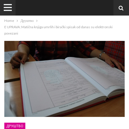
Home
Друштво
E UPRAVA: Matična knjiga umrlih i birački spisak od danas su elektronski
povezani
ДРУШТВО