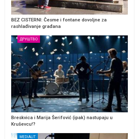
BEZ CISTERNI: Česme i fontane dovoljne za
rashlađivanje građana
ДРУШТВО
Breskvica i Marija Šerifović (ipak) nastupaju u
Kruševcu!?
MEDIALIT