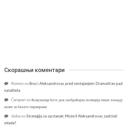
Скорашњи коментари
Romeo
на
Brus i Aleksandrovac pred nestajanjem: Dramatičan pad
nataliteta
Čarapan
на
Комуналци ћуте док саобраћајна полиција пише хиљаду
казне за бахато паркирање
sloba
на
Strategija za opstanak: Može li Aleksandrovac zadržati
mlade?