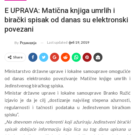
E UPRAVA: Matična knjiga umrlih i
birački spisak od danas su elektronski
povezani
Last updated
феб 19, 2019
By
Редакција
Share
Ministarstvo državne uprave i lokalne samouprave omogućiće
od danas elektronsko povezivanje Matične knjige umrlih i
Jedinstvenog biračkog spiska.
Ministar državne uprave i lokalne samouprave Branko Ružić
izjavio je da je cilj „dostizanje najvišeg stepena ažurnosti,
regularnosti i tačnosti podataka u Jedinstvenom biračkom
spisku“.
„Na dnevnom nivou referenti koji ažuriraju Jedinstveni birački
spisak dobijaće informaciju koja lica su tog dana upisana u