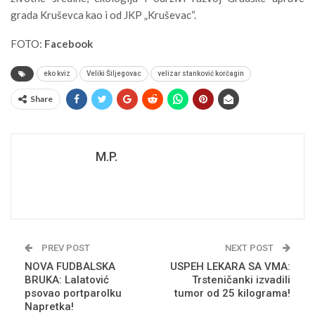
grada Kruševca kao i od JKP „Kruševac“.
FOTO:
Facebook
eko kviz
Veliki Šiljegovac
velizar stanković korčagin
Share
M.P.
PREV POST
NEXT POST
NOVA FUDBALSKA
USPEH LEKARA SA VMA:
BRUKA: Lalatović
Trsteničanki izvadili
psovao portparolku
tumor od 25 kilograma!
Napretka!