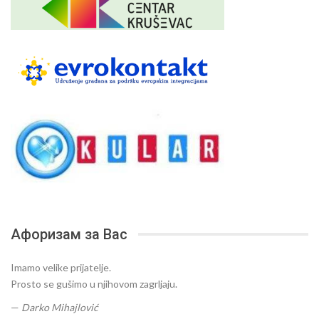
Афоризам за Вас
Imamo velike prijatelje.
Prosto se gušimo u njihovom zagrljaju.
—
Darko Mihajlović