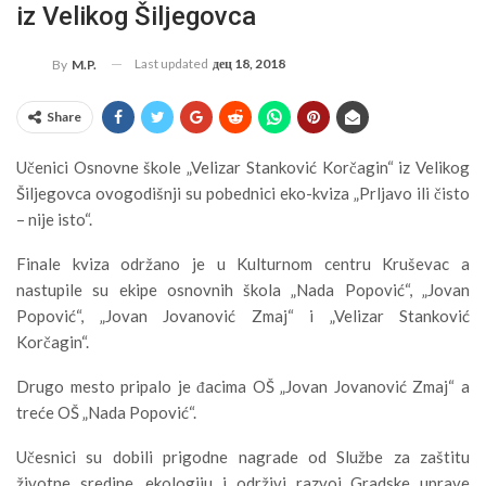
iz Velikog Šiljegovca
Last updated
дец 18, 2018
By
M.P.
Share
Učenici Osnovne škole „Velizar Stanković Korčagin“ iz Velikog
Šiljegovca ovogodišnji su pobednici eko-kviza „Prljavo ili čisto
– nije isto“.
Finale kviza održano je u Kulturnom centru Kruševac a
nastupile su ekipe osnovnih škola „Nada Popović“, „Jovan
Popović“, „Jovan Jovanović Zmaj“ i „Velizar Stanković
Korčagin“.
Drugo mesto pripalo je đacima OŠ „Jovan Jovanović Zmaj“ a
treće OŠ „Nada Popović“.
Učesnici su dobili prigodne nagrade od Službe za zaštitu
životne sredine, ekologiju i održivi razvoj Gradske uprave