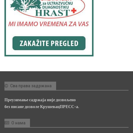
Сва права задржана
Преузимање садржаја није дозвољено
без писане дозволе КрушевацПРЕСС-а.
О нама