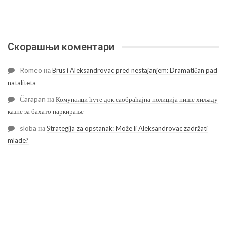
Скорашњи коментари
Romeo
на
Brus i Aleksandrovac pred nestajanjem: Dramatičan pad
nataliteta
Čarapan
на
Комуналци ћуте док саобраћајна полиција пише хиљаду
казне за бахато паркирање
sloba
на
Strategija za opstanak: Može li Aleksandrovac zadržati
mlade?