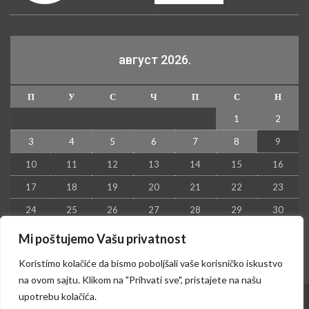
август 2026.
П
У
С
Ч
П
С
Н
1
2
3
4
5
6
7
8
9
10
11
12
13
14
15
16
17
18
19
20
21
22
23
24
25
26
27
28
29
30
31
Mi poštujemo Vašu privatnost
« јул
Koristimo kolačiće da bismo poboljšali vaše korisničko iskustvo
na ovom sajtu. Klikom na "Prihvati sve", pristajete na našu
upotrebu kolačića.