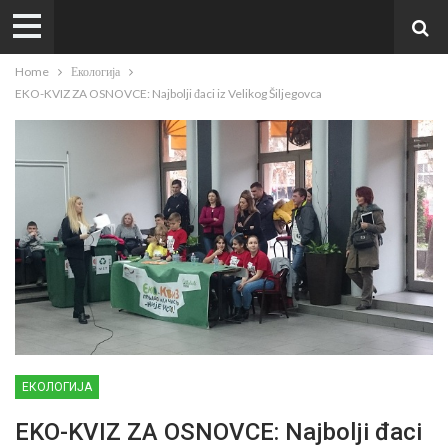
Home
Екологија
EKO-KVIZ ZA OSNOVCE: Najbolji đaci iz Velikog Šiljegovca
ЕКОЛОГИЈА
EKO-KVIZ ZA OSNOVCE: Najbolji đaci