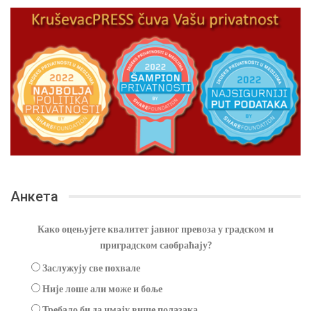
Анкета
Како оцењујете квалитет јавног превоза у градском и
приградском саобраћају?
Заслужују све похвале
Није лоше али може и боље
Требало би да имају више полазака