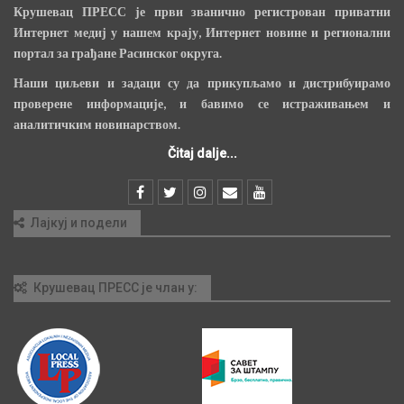
Крушевац ПРЕСС је први званично регистрован приватни
Интернет медиј у нашем крају, Интернет новине и регионални
портал за грађане Расинског округа.
Наши циљеви и задаци су да прикупљамо и дистрибуирамо
проверене информације, и бавимо се истраживањем и
аналитичким новинарством.
Čitaj dalje...
Лајкуј и подели
Крушевац ПРЕСС је члан у: