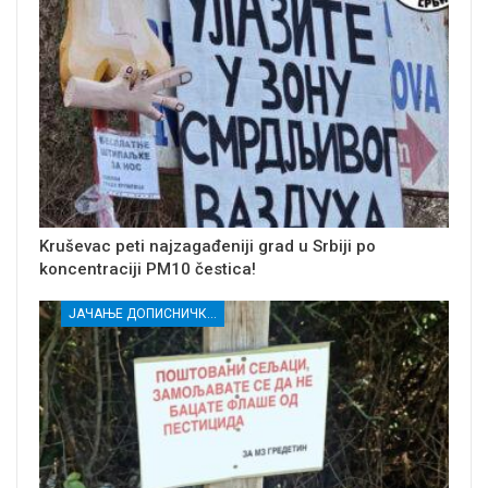
Kruševac peti najzagađeniji grad u Srbiji po
koncentraciji PM10 čestica!
ЈАЧАЊЕ ДОПИСНИЧКЕ МРЕЖЕ НЕЗАВИСНИХ МЕДИЈА У РАСИНСКОМ ОКРУГУ