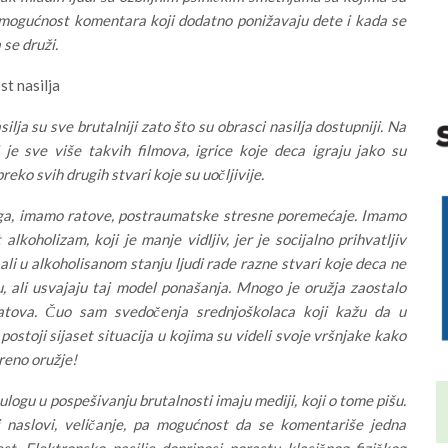
 mogućnost komentara koji dodatno ponižavaju dete i kada se
 se druži.
st nasilja
silja su sve brutalniji zato što su obrasci nasilja dostupniji. Na
ji je sve više takvih filmova, igrice koje deca igraju jako su
preko svih drugih stvari koje su uočljivije.
ga, imamo ratove, postraumatske stresne poremećaje. Imamo
 alkoholizam, koji je manje vidljiv, jer je socijalno prihvatljiv
 ali u alkoholisanom stanju ljudi rade razne stvari koje deca ne
, ali usvajaju taj model ponašanja. Mnogo je oružja zaostalo
atova. Čuo sam svedočenja srednjoškolaca koji kažu da u
postoji sijaset situacija u kojima su videli svoje vršnjake kako
reno oružje!
ulogu u pospešivanju brutalnosti imaju mediji, koji o tome pišu.
 naslovi, veličanje, pa mogućnost da se komentariše jedna
st. Elektronsko nasilje doprinosi porastu klasičnog fizičkog