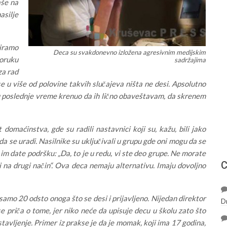
aše na
silje
miramo
Deca su svakdonevno izložena agresivnim medijskim
poruku
sadržajima
za rad
e u više od polovine takvih slučajeva ništa ne desi. Apsolutno
u poslednje vreme krenuo da ih lično obaveštavam, da skrenem
omaćinstva, gde su radili nastavnici koji su, kažu, bili jako
a da se uradi. Nasilnike su uključivali u grupu gde oni mogu da se
 im date podršku: „Da, to je u redu, vi ste deo grupe. Ne morate
С
i na drugi način“. Ova deca nemaju alternativu. Imaju dovoljno
 samo 20 odsto onoga što se desi i prijavljeno. Nijedan direktor
D
 se priča o tome, jer niko neće da upisuje decu u školu zato što
stavljenje. Primer iz prakse je da je momak, koji ima 17 godina,