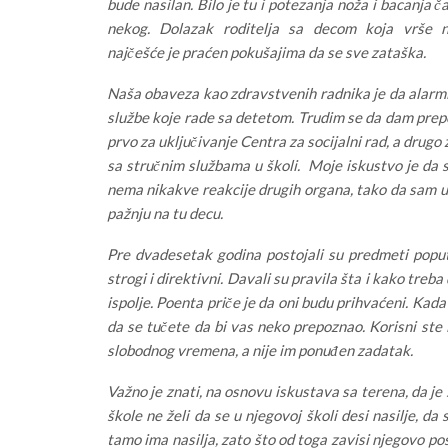
bude nasilan. Bilo je tu i potezanja noža i bacanja č
nekog. Dolazak roditelja sa decom koja vrše na
najčešće je praćen pokušajima da se sve zataška.
Naša obaveza kao zdravstvenih radnika je da alar
službe koje rade sa detetom. Trudim se da dam pre
prvo za uključivanje Centra za socijalni rad, a drugo 
sa stručnim službama u školi. Moje iskustvo je da s
nema nikakve reakcije drugih organa, tako da sam 
pažnju na tu decu.
Pre dvadesetak godina postojali su predmeti poput d
strogi i direktivni. Davali su pravila šta i kako treb
ispolje. Poenta priče je da oni budu prihvaćeni. Kada
da se tučete da bi vas neko prepoznao. Korisni ste 
slobodnog vremena, a nije im ponuđen zadatak.
Važno je znati, na osnovu iskustava sa terena, da je
škole ne želi da se u njegovoj školi desi nasilje, da
tamo ima nasilja, zato što od toga zavisi njegovo po