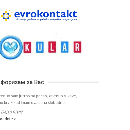
форизам за Вас
renuo sam jutros na posao, zavrnuo rukave,
ao krv – sad imam dva dana slobodno.
—
Dejan Ristić
aredni >>