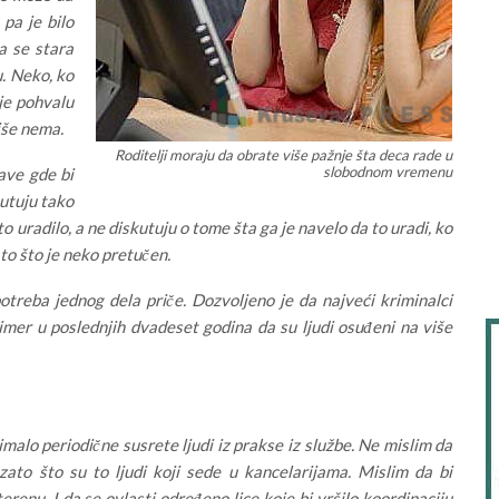
 pa je bilo
la se stara
u. Neko, ko
ije pohvalu
više nema.
Roditelji moraju da obrate više pažnje šta deca rade u
slobodnom vremenu
ave gde bi
utuju tako
to uradilo, a ne diskutuju o tome šta ga je navelo da to uradi, ko
to što je neko pretučen.
otreba jednog dela priče. Dozvoljeno je da najveći kriminalci
imer u poslednjih dvadeset godina da su ljudi osuđeni na više
malo periodične susrete ljudi iz prakse iz službe. Ne mislim da
 zato što su to ljudi koji sede u kancelarijama. Mislim da bi
terenu. I da se ovlasti određeno lice koje bi vršilo koordinaciju