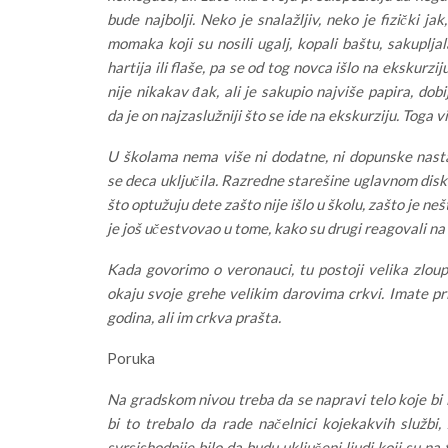
bude najbolji. Neko je snalažljiv, neko je fizički jak,
momaka koji su nosili ugalj, kopali baštu, sakuplja
hartija ili flaše, pa se od tog novca išlo na ekskurzij
nije nikakav đak, ali je sakupio najviše papira, dob
da je on najzaslužniji što se ide na ekskurziju. Toga 
U školama nema više ni dodatne, ni dopunske nast
se deca uključila. Razredne starešine uglavnom disk
što optužuju dete zašto nije išlo u školu, zašto je neš
je još učestvovao u tome, kako su drugi reagovali na 
Kada govorimo o veronauci, tu postoji velika zloup
okaju svoje grehe velikim darovima crkvi. Imate pr
godina, ali im crkva prašta.
Poruka
Na gradskom nivou treba da se napravi telo koje bi i
bi to trebalo da rade načelnici kojekakvih službi,
svrsishodnije bilo da budu uključeni ljudi koji su na 