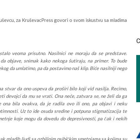
Kruševcu, za KruševacPress govori o svom iskustvu sa mladima
С
ostalo veoma prisutno. Nasilnici ne moraju da se predstave.
da objave, snimak kako nekoga šutiraju, na primer. To bude
ekog da umlatimo, pa da postavimo naš klip. Biće nasilniji nego
a stvar da ono uspeva da proširi bilo koji vid nasilja. Recimo,
 devojci da mu se vrati. Ona neće, zatvara se, ne želi da ga
 ona bila ovakva, da je radila ovo ili ono, pa objavi i neku
ntimnosti. Uz to ide osuda sredine i potpuna stigmatizacija te
smetnje koje mogu da dovedu do depresivnosti, pa čak i nekih
ak mladih ljudi sa ozbiljnim psihičkim smetnjama sa kojima su