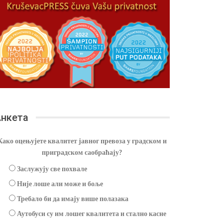
нкета
Како оцењујете квалитет јавног превоза у градском и
приградском саобраћају?
Заслужују све похвале
Није лоше али може и боље
Требало би да имају више полазака
Аутобуси су им лошег квалитета и стално касне