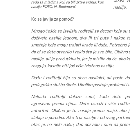
radu sa mladima koji su bili žrtve vršnjačkog
nasilja FOTO: N. Budimović
nasilja.
Ko se javlja za pomoć?
Mnogo češće se javljaju roditelji sa decom koja su p
doživelo nasilje jednom, dva ili tri puta i nakon 
smetnje koje mogu trajati kraće ili duže. Potrebno 
da bi se dete otvorilo i reklo šta je sve bilo. Obično 
nasilje, ali je prećutkivalo, jer je mislilo da će, ako k
reaguju, kasnije biti još više izloženo nasilju.
Dođu i roditelji čija su deca nasilnici, ali posle
pedagoška služba škole. Ukoliko postoje problemi i un
Nekada roditelji dolaze sami, kada dete po
agresivno prema njima. Dete osnaži i više roditel
autoritet. Obično je to nasilje prema majci, ako 
slabija u porodici. Ako trpi nasilje i od svog partner
otac je, na neki način, dao dozvolu i sinu da prem