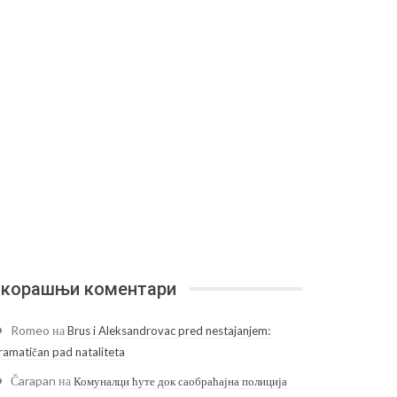
корашњи коментари
Romeo
на
Brus i Aleksandrovac pred nestajanjem:
ramatičan pad nataliteta
Čarapan
на
Комуналци ћуте док саобраћајна полиција