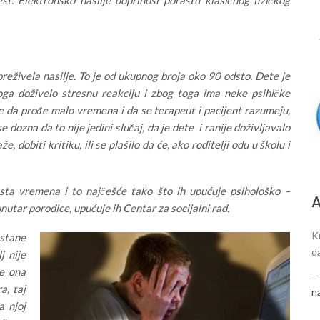
reživela nasilje. To je od ukupnog broja oko 90 odsto. Dete je
toga doživelo stresnu reakciju i zbog toga ima neke psihičke
je da prođe malo vremena i da se terapeut i pacijent razumeju,
se dozna da to nije jedini slučaj, da je dete i ranije doživljavalo
aže, dobiti kritiku, ili se plašilo da će, ako roditelji odu u školu i
 dosta vremena i to najčešće tako što ih upućuje psihološko –
А
utar porodice, upućuje ih Centar za socijalni rad.
K
stane
d
j nije
je ona
a, taj
n
a njoj