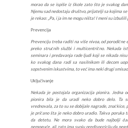
morao da se ispiše iz škole zato što je svakog dana
Njemu sad nedostaju društvo, prijatelji sa kojima se
je rekao: „Pa, i ja im ne mogu ništa! I meni su izbušili
Prevencija
Prevenciju treba raditi na više nivoa, od porodične 
preko stručnih službi i multicentrično. Nekada ist
seminara i predavanja rade ljudi koji se nikada nisu
ko svakog dana radi sa nasilnikom ili decom uop
sopstvenim iskustvima, to već ima neki drugi smisao
Uključivanje
Nekada je postojala organizacija pionira. Jedna 
pionira bila je da uradi neko dobro delo. Ta s
vrednovala, za to su se dobijale nagrade, značkice,
je pričano šta je neko dobro uradio. Takva poruka t
da detetu. Ne mora svako da bude najbolji đak
nemoguće, ali zato ima svoju predispoziciju da neg