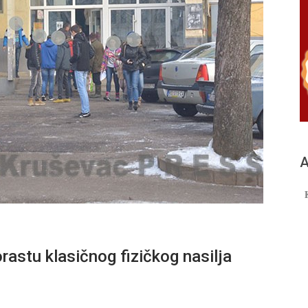
А
rastu klasičnog fizičkog nasilja