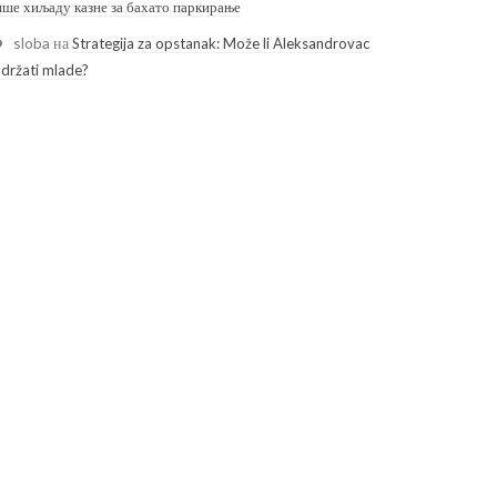
ише хиљаду казне за бахато паркирање
sloba
на
Strategija za opstanak: Može li Aleksandrovac
adržati mlade?