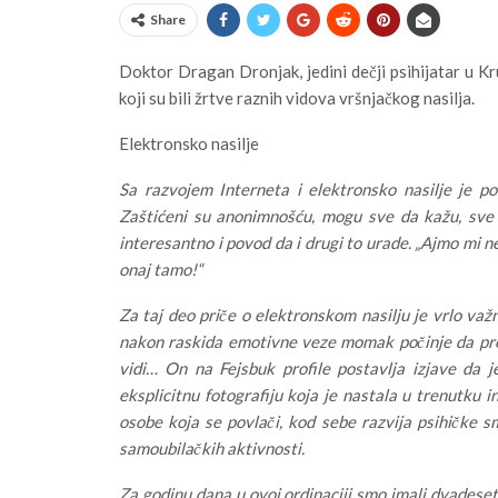
Share
Doktor Dragan Dronjak, jedini dečji psihijatar u 
koji su bili žrtve raznih vidova vršnjačkog nasilja.
Elektronsko nasilje
Sa razvojem Interneta i elektronsko nasilje je p
Zaštićeni su anonimnošću, mogu sve da kažu, sve 
interesantno i povod da i drugi to urade. „Ajmo mi n
onaj tamo!“
Za taj deo priče o elektronskom nasilju je vrlo važn
nakon raskida emotivne veze momak počinje da preti
vidi… On na Fejsbuk profile postavlja izjave da je
eksplicitnu fotografiju koja je nastala u trenutku i
osobe koja se povlači, kod sebe razvija psihičke 
samoubilačkih aktivnosti.
Za godinu dana u ovoj ordinaciji smo imali dvadeset