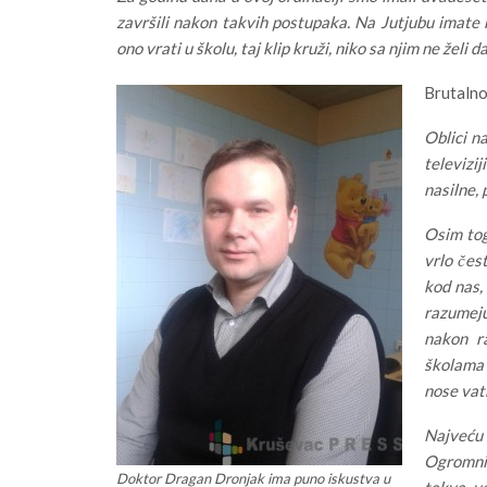
završili nakon takvih postupaka. Na Jutjubu imate
ono vrati u školu, taj klip kruži, niko sa njim ne želi da
Brutalno
Oblici na
televizi
nasilne, 
Osim to
vrlo čest
kod nas,
razumeju
nakon r
školama 
nose vat
Najveću 
Ogromni
Doktor Dragan Dronjak ima puno iskustva u
takva ve