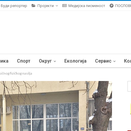
Буди репортер
Пројекти
Медијска писменост
ПОСЛОВ
ника
Спорт
Округ
Екологија
Сервис
Ко
ičnog fizičkog nasilja