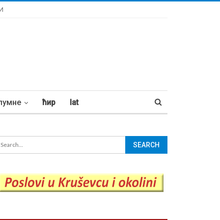
И
лумне
ћир
lat