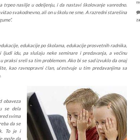
п
 trpeo nasilje u odeljenju, i da nastavi školovanje vanredno.
 viđao svakodnevno, ali on u školu ne sme. A razredni starešina
 gume“.
z
edukacije, edukacije po školama, edukacije prosvetnih radnika,
i ljudi idu, pa slušaju neke seminare i predavanja, a većinu
 u praksi sreli sa tim problemom. Ako bi se sad izvuklo da onaj
šte, kao ravnopravni član, učestvuje u tim predavanjima sa
.
od obaveza
u se dela
 pred svima
reba da se
. To je i
de može da