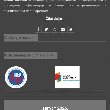
проверене информације, и бавимо се истраживањем и
аналитичким новинарством.
Čitaj dalje...
Лајкуј и подели
Крушевац ПРЕСС је члан у:
август 2026.