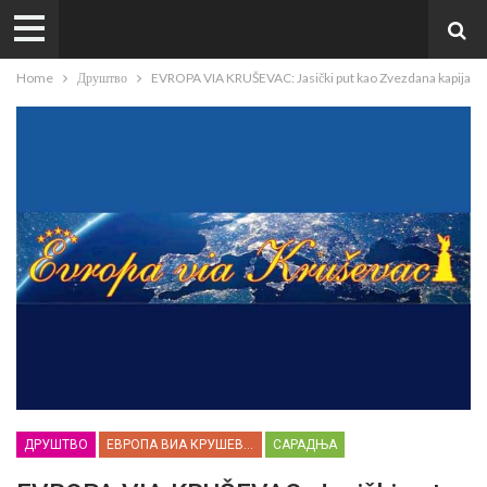
Home
Друштво
EVROPA VIA KRUŠEVAC: Jasički put kao Zvezdana kapija
ДРУШТВО
ЕВРОПА ВИА КРУШЕВАЦ
САРАДЊА