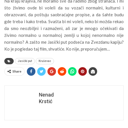
Na kraju krajeva, ne moramo sve da radimo zbog stranaca. I mi
što živimo ovde bi voleli da su vozači normalni, kulturni i
obrazovani, da poštuju saobraćajne propise, a da šahte budu
gde treba i kako treba. Svašta bi mi voleli, neko bi možda rekao
da smo neozbiljni i razmaženi, ali zar je mnogo očekivati da
živimo normalno u normalnoj zemlji u kojoj nenormalno nije
normalno? A zašto me Jasički put podseća na Zvezdanu kapiju?
Ko je pogledao taj film, shvatiće. Ko nije, preporučujem…
Jasički put
Kruševac
Share
Nenad
Krstić