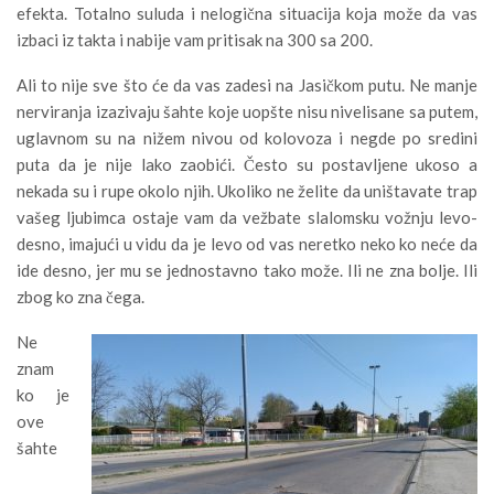
efekta. Totalno suluda i nelogična situacija koja može da vas
izbaci iz takta i nabije vam pritisak na 300 sa 200.
Ali to nije sve što će da vas zadesi na Jasičkom putu. Ne manje
nerviranja izazivaju šahte koje uopšte nisu nivelisane sa putem,
uglavnom su na nižem nivou od kolovoza i negde po sredini
puta da je nije lako zaobići. Često su postavljene ukoso a
nekada su i rupe okolo njih. Ukoliko ne želite da uništavate trap
vašeg ljubimca ostaje vam da vežbate slalomsku vožnju levo-
desno, imajući u vidu da je levo od vas neretko neko ko neće da
ide desno, jer mu se jednostavno tako može. Ili ne zna bolje. Ili
zbog ko zna čega.
Ne
znam
ko je
ove
šahte