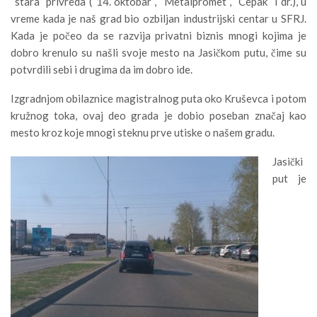
“stara“ privreda (“14. oktobar“, “Metalpromet“, “Cepak“ i dr.), u
vreme kada je naš grad bio ozbiljan industrijski centar u SFRJ.
Kada je počeo da se razvija privatni biznis mnogi kojima je
dobro krenulo su našli svoje mesto na Jasičkom putu, čime su
potvrdili sebi i drugima da im dobro ide.
Izgradnjom obilaznice magistralnog puta oko Kruševca i potom
kružnog toka, ovaj deo grada je dobio poseban značaj kao
mesto kroz koje mnogi steknu prve utiske o našem gradu.
Jasički
put je