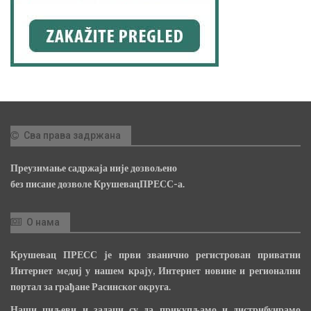
Сва права задржана
Преузимање садржаја није дозвољено
без писане дозволе КрушевацПРЕСС-а.
О нама
Крушевац ПРЕСС је први званично регистрован приватни
Интернет медиј у нашем крају, Интернет новине и регионални
портал за грађане Расинског округа.
Наши циљеви и задаци су да прикупљамо и дистрибуирамо