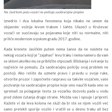
Na Jasičkom putu vozači ne poštuju saobraćajne propise
iznedrio i dva lokalna fenomena koja nikako ne umem da
objasnim: vožnja levom trakom i šahte. Ulazeći u Kruševac
vozači se suočavaju sa pojavama koje niti su normalne, niti
priliče modernom srpskom gradu 2017. godine.
Kada krenete Jasičkim putem nema šanse da ne naiđete na
nekog vozača koji je “zajahao“ levu traku i nema nameru da vam
se skloni ukoliko mu se približite otpozadi. Blickanja i sviranje tu
najčešće ne pomažu. Za saobraćajnu policiju ovaj problem ne
postoji. Ako rešite da uzmete pravo i pravdu u svoje ruke,
otvorite prozor i započnete raspravu sa takvim vozačem, vaše
pozivanje na saobraćajne propise koje smo naučili kada smo se
spremali za polaganje testa za vozačku dozvolu pada u vodu
pred zidom ćutanja druge strane. Možda vas i opsuje i pripreti.
Kažete vi da leva kolona ne služi da bi ste se njom vozili već
samo pretekli sporije vozilo i vratili se u desnu traku ali bez