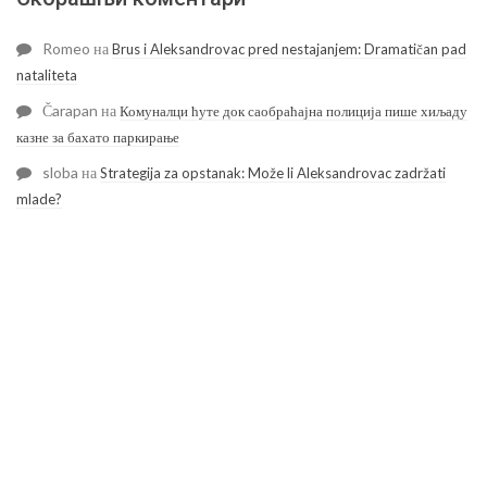
Romeo
на
Brus i Aleksandrovac pred nestajanjem: Dramatičan pad
nataliteta
Čarapan
на
Комуналци ћуте док саобраћајна полиција пише хиљаду
казне за бахато паркирање
sloba
на
Strategija za opstanak: Može li Aleksandrovac zadržati
mlade?