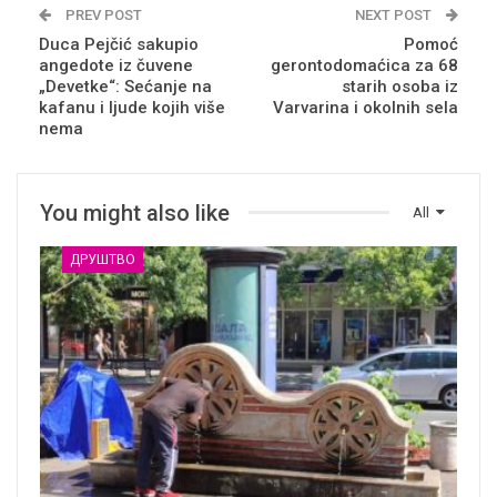
PREV POST
NEXT POST
Duca Pejčić sakupio
Pomoć
angedote iz čuvene
gerontodomaćica za 68
„Devetke“: Sećanje na
starih osoba iz
kafanu i ljude kojih više
Varvarina i okolnih sela
nema
You might also like
All
ДРУШТВО