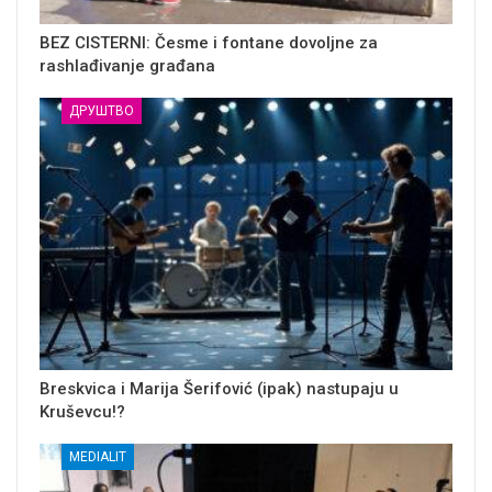
BEZ CISTERNI: Česme i fontane dovoljne za
rashlađivanje građana
ДРУШТВО
Breskvica i Marija Šerifović (ipak) nastupaju u
Kruševcu!?
MEDIALIT