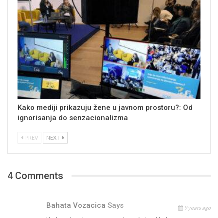
Kako mediji prikazuju žene u javnom prostoru?: Od
ignorisanja do senzacionalizma
PREV
NEXT
4 Comments
Bahata Vozacica
Says
9 years ago