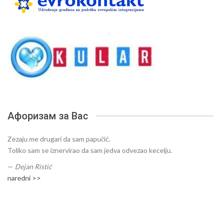
Афоризам за Вас
Zezaju me drugari da sam papučić.
Toliko sam se iznervirao da sam jedva odvezao kecelju.
—
Dejan Ristić
naredni >>