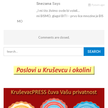
Snezana
Says
9 years ago
„I mi što živimo ovde bi voleli…
mi BISMO, glagol BITI – prvo lice mnozine je BIS
MO
Comments are closed.