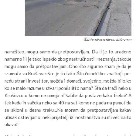
Šahte nisu u nivou kolovoza
nameštao, mogu samo da pretpostavljam. Da li je to urađeno
namerno ili je tako ispaklo zbog nestručnosti i neznanja, takođe
mogu samo da pretpostavljam. Ono što sigurno znam je da je
sramota za Kruševac što je to tako. Šta će neki ko-zna-koji-po-
redu strani investitor, možda i domaći, svejedno, možda bilo ko
ko se malo razume u stvari pomisliti o nama? Šta da traži neko u
Kruševcu u kome ne umeju ni šahte da postave kako treba? A
tek kada ih sačeka neko sa 40 na sat kome ne pada na pamet da
se skloni u desnu traku…Ne moram da pretpostavljam kakav
utisak ostavljamo, neki prijatelji iz inostranstva su mi već na to
ukazali.