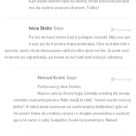
Kad srede udarne rupe na desnoj strani kolovoza pocece
mo da vozimo pravom stranom. Toliko!
Ivica Stolic
Says
9 years ago
Pa sto ne nauci nesto kad si polagao vozacki. Nije ovo aut
o put, pa da ti je leva traka preticajna. Obe su trake iste v
aznosti, samo sto je desna puna sahti pa niko njom ne ide. Ja uvek vozi
m levom po ogranicenju, pa kome se zuri nek lomi kola po sahtama.
Nenad Krstić
Says
9 years ago
Poštovani g-dine Stoliću,
Naučio sam ja dosta toga, izmedju ostalog da se nep
oznatim osobama persira. Neki stariji bi rekli, “nismo čuvali ovce za
jedno“. A tekst jeste zasnovan na saobraćajnoj (ne)kulturi, gde svi
mi vozači treba da vodimo računa i o drugim učesnicima u saobrać
aju a ne samo o sebi. Svejedno, hvala na komentaru. Nenad