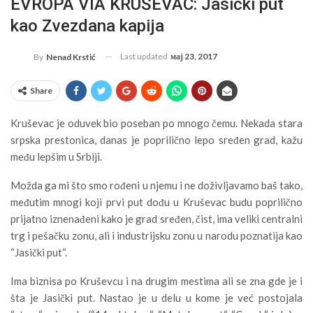
EVROPA VIA KRUŠEVAC: Jasički put
kao Zvezdana kapija
Last updated
мај 23, 2017
By
Nenad Krstić
Share
Kruševac je oduvek bio poseban po mnogo čemu. Nekada stara
srpska prestonica, danas je poprilično lepo sređen grad, kažu
među lepšim u Srbiji.
Možda ga mi što smo rođeni u njemu i ne doživljavamo baš tako,
međutim mnogi koji prvi put dođu u Kruševac budu poprilično
prijatno iznenađeni kako je grad sređen, čist, ima veliki centralni
trg i pešačku zonu, ali i industrijsku zonu u narodu poznatija kao
“Jasički put“.
Ima biznisa po Kruševcu i na drugim mestima ali se zna gde je i
šta je Jasički put. Nastao je u delu u kome je već postojala