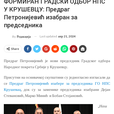
ФОРМИРАН ГРАДСКИ ОДБОР НПС
У КРУШЕВЦУ: Предраг
Петронијевић изабран за
председника
Last updated
апр 21, 2024
By
Редакција
Share
Предраг Петронијевић је нови председник Градског одбора
Народног покрета Србије у Крушевцу.
Присутни на оснивачкој скупштини су једногласно изгласали да
се
Предраг Петронијевић изабере за председника ГО НПС
Крушевац
, док су за заменике председника изабрани Дејан
Стевановић, Марко Минић и Бобан Стојановић.
„
Наш