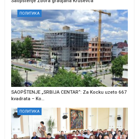
Saopštenje Zbora gradjana Kruševca
ПОЛИТИКА
SAOPŠTENJE „SRBIJA CENTAR“: Za Kocku uzeto 667
kvadrata – Ko…
ПОЛИТИКА