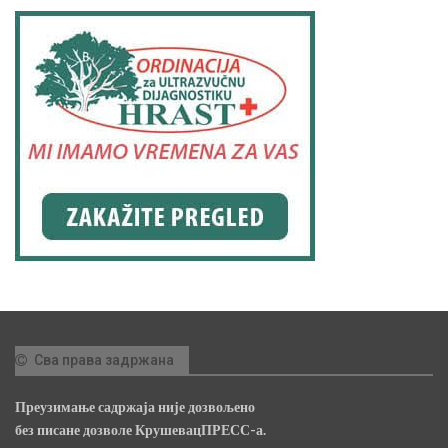
Сва права задржана
Преузимање садржаја није дозвољено
без писане дозволе КрушевацПРЕСС-а.