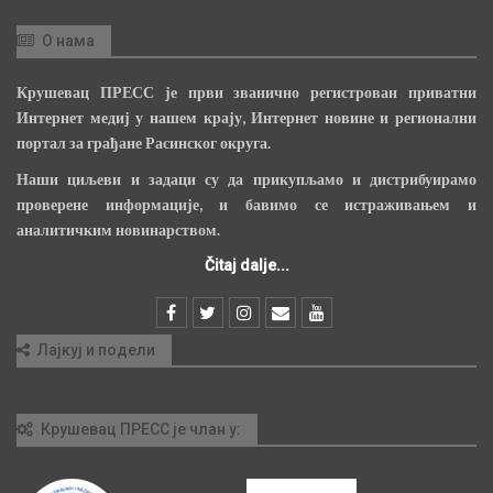
О нама
Крушевац ПРЕСС је први званично регистрован приватни
Интернет медиј у нашем крају, Интернет новине и регионални
портал за грађане Расинског округа.
Наши циљеви и задаци су да прикупљамо и дистрибуирамо
проверене информације, и бавимо се истраживањем и
аналитичким новинарством.
Čitaj dalje...
Лајкуј и подели
Крушевац ПРЕСС је члан у: