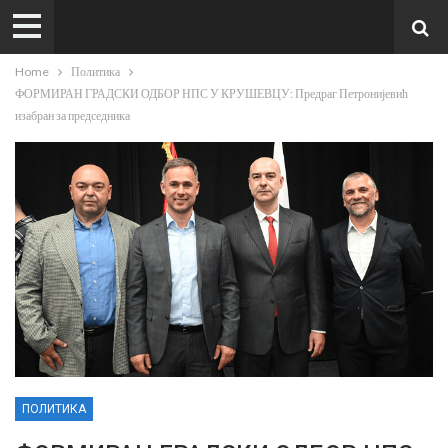
Home
Политика
ФОРМИРАН ГРАДСКИ ОДБОР НПС У КРУШЕВЦУ: Предраг Петронијевић
изабран за председника
ПОЛИТИКА