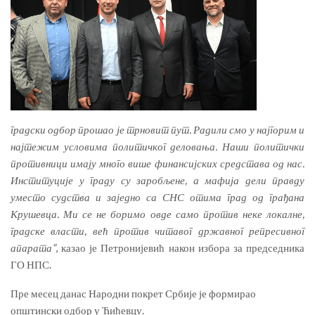
градски одбор прошао је трновит пут. Радили смо у најгорим и
најтежим условима политичког деловања. Наши политички
противници имају много више финансијских средстава од нас.
Институције у граду су заробљене, а мафија дели правду
уместо судства и заједно са СНС отима град од грађана
Крушевца. Ми се не боримо овде само против неке локалне,
градске власти, већ против читавог државног репресивног
апарата“
, казао је Петронијевић након избора за председника
ГО НПС.
Пре месец данас Народни покрет Србије је формирао
општински одбор у Ћићевцу.