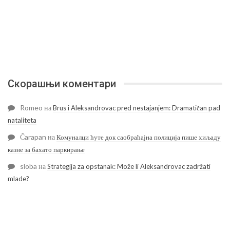
Скорашњи коментари
Romeo
на
Brus i Aleksandrovac pred nestajanjem: Dramatičan pad
nataliteta
Čarapan
на
Комуналци ћуте док саобраћајна полиција пише хиљаду
казне за бахато паркирање
sloba
на
Strategija za opstanak: Može li Aleksandrovac zadržati
mlade?