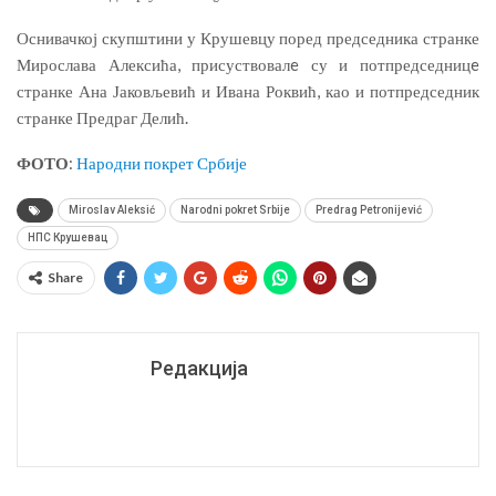
Оснивачкој скупштини у Крушевцу поред председника странке
Мирослава Алексића, присуствовалe су и потпредседницe
странке Ана Јаковљевић и Ивана Роквић, као и потпредседник
странке Предраг Делић.
ФОТО
:
Народни покрет Србије
Miroslav Aleksić
Narodni pokret Srbije
Predrag Petronijević
НПС Крушевац
Share
Редакција