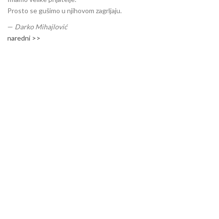
Prosto se gušimo u njihovom zagrljaju.
—
Darko Mihajlović
naredni >>