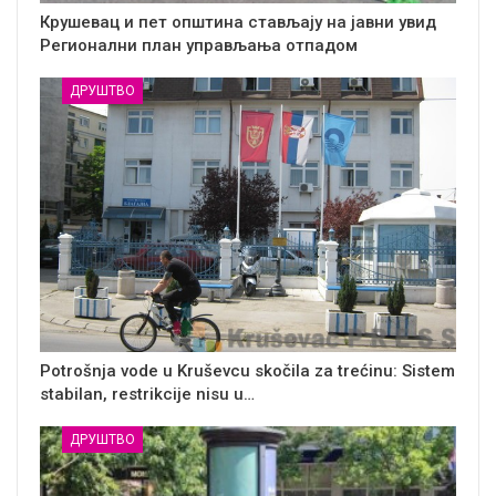
Крушевац и пет општина стављају на јавни увид
Регионални план управљања отпадом
ДРУШТВО
Potrošnja vode u Kruševcu skočila za trećinu: Sistem
stabilan, restrikcije nisu u…
ДРУШТВО