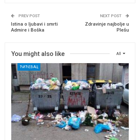
PREV POST
NEXT POST
Istina o ljubavi i smrti
Zdravinje najbolje u
Admire i Boška
Plešu
You might also like
All
ЋИЋЕВАЦ