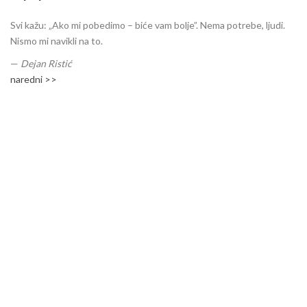
Svi kažu: „Ako mi pobedimo – biće vam bolje”. Nema potrebe, ljudi.
Nismo mi navikli na to.
—
Dejan Ristić
naredni >>