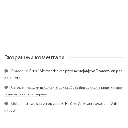
Скорашњи коментари
Romeo
на
Brus i Aleksandrovac pred nestajanjem: Dramatičan pad
nataliteta
Čarapan
на
Комуналци ћуте док саобраћајна полиција пише хиљаду
казне за бахато паркирање
sloba
на
Strategija za opstanak: Može li Aleksandrovac zadržati
mlade?