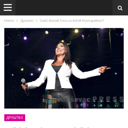
Home
Друштво
Gašić dovodi Cecu za doček Nove godine?!
ДРУШТВО