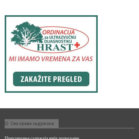
Сва права задржана
Преузимање садржаја није дозвољено