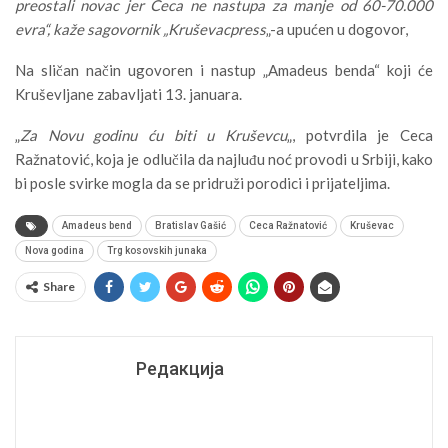
preostali novac jer Ceca ne nastupa za manje od 60-70.000
evra“, kaže sagovornik „Kruševacpress
„-a upućen u dogovor,
Na sličan način ugovoren i nastup „Amadeus benda“ koji će
Kruševljane zabavljati 13. januara.
„
Za Novu godinu ću biti u Kruševcu
„, potvrdila je Ceca
Ražnatović, koja je odlučila da najluđu noć provodi u Srbiji, kako
bi posle svirke mogla da se pridruži porodici i prijateljima.
Amadeus bend
Bratislav Gašić
Ceca Ražnatović
Kruševac
Nova godina
Trg kosovskih junaka
Share
Редакција