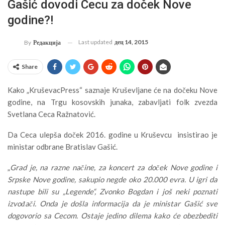
Gašić dovodi Cecu za doček Nove
godine?!
Last updated
дец 14, 2015
By
Редакција
Share
Kako „KruševacPress“ saznaje Kruševljane će na dočeku Nove
godine, na Trgu kosovskih junaka, zabavljati folk zvezda
Svetlana Ceca Ražnatović.
Da Ceca ulepša doček 2016. godine u Kruševcu insistirao je
ministar odbrane Bratislav Gašić.
„
Grad je, na razne načine, za koncert za doček Nove godine i
Srpske Nove godine, sakupio negde oko 20.000 evra. U igri da
nastupe bili su „Legende“, Zvonko Bogdan i još neki poznati
izvođači. Onda je došla informacija da je ministar Gašić sve
dogovorio sa Cecom. Ostaje jedino dilema kako će obezbediti