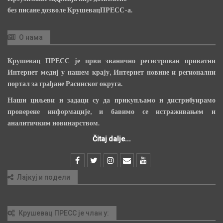
без писане дозволе КрушевацПРЕСС-а.
О нама
Крушевац ПРЕСС је први званично регистрован приватни
Интернет медиј у нашем крају, Интернет новине и регионални
портал за грађане Расинског округа.
Наши циљеви и задаци су да прикупљамо и дистрибуирамо
проверене информације, и бавимо се истраживањем и
аналитичким новинарством.
Čitaj dalje...
Лајкуј и подели
Крушевац ПРЕСС је члан у: