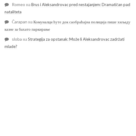
Romeo
на
Brus i Aleksandrovac pred nestajanjem: Dramatičan pad
nataliteta
Čarapan
на
Комуналци ћуте док саобраћајна полиција пише хиљаду
казне за бахато паркирање
sloba
на
Strategija za opstanak: Može li Aleksandrovac zadržati
mlade?