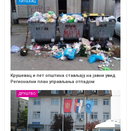
ЋИЋЕВАЦ
Крушевац и пет општина стављају на јавни увид
Регионални план управљања отпадом
ДРУШТВО