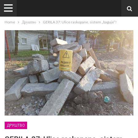
Home
Друштво
GERILA 37: Ulice raskopane, sistem „baguje“!
ДРУШТВО