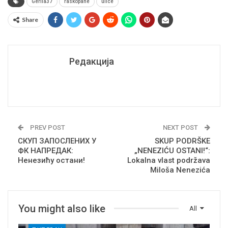
Gerila37
raskopane
ulice
Share
Редакција
PREV POST
NEXT POST
СКУП ЗАПОСЛЕНИХ У
SKUP PODRŠKE
ФК НАПРЕДАК:
„NENEZIĆU OSTANI!“:
Ненезићу остани!
Lokalna vlast podržava
Miloša Nenezića
You might also like
All