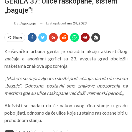
GERILA 37: Ulice raskopane, sistem
„baguje“!
Last updated
авг 24, 2023
By
Редакција
Share
Kruševačka urbana gerila je odradila akciju aktivističkog
značaja a anonimni gerilci su 23. avgusta grad obeležili
maketama znakova upozorenja.
„
Makete su napravljene u službi podsećanja naroda da sistem
„baguje“. Odnosno, postavili smo znakove upozorenja na
mestima gde su ulice raskopane već duži vremenski period.
„
Aktivisti se nadaju da će nakon ovog čina stanje u gradu
poboljšati, odnosno da će ulice koje su stalno raskopane biti u
prohodnom stanju.