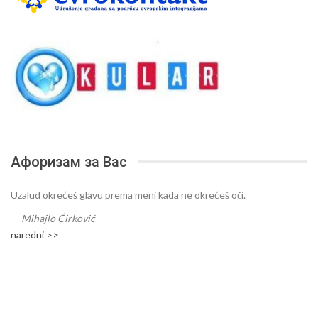
Афоризам за Вас
Uzalud okrećeš glavu prema meni kada ne okrećeš oči.
—
Mihajlo Ćirković
naredni >>