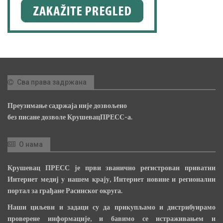
Сва права задржана
Преузимање садржаја није дозвољено
без писане дозволе КрушевацПРЕСС-а.
О нама
Крушевац ПРЕСС је први званично регистрован приватни
Интернет медиј у нашем крају, Интернет новине и регионални
портал за грађане Расинског округа.
Наши циљеви и задаци су да прикупљамо и дистрибуирамо
проверене информације, и бавимо се истраживањем и