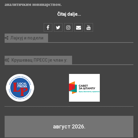
аналитичким новинарством.
Čitaj dalje...
Лајкуј и подели
Крушевац ПРЕСС је члан у:
август 2026.