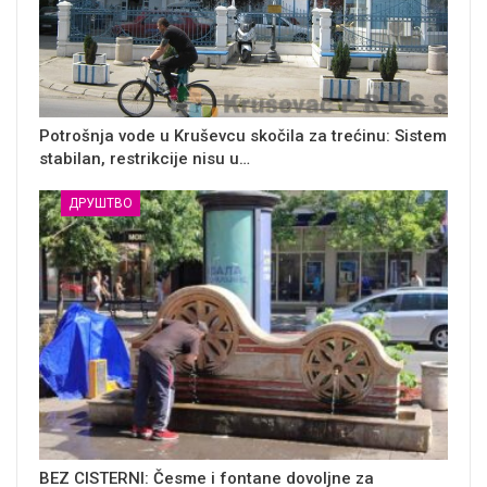
Potrošnja vode u Kruševcu skočila za trećinu: Sistem
stabilan, restrikcije nisu u…
ДРУШТВО
BEZ CISTERNI: Česme i fontane dovoljne za