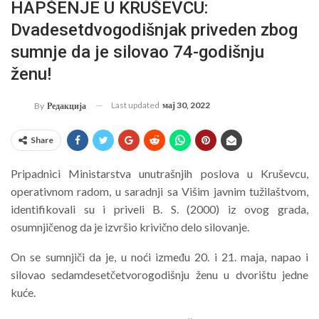
HAPŠENJE U KRUŠEVCU:
Dvadesetdvogodišnjak priveden zbog
sumnje da je silovao 74-godišnju
ženu!
Last updated
мај 30, 2022
By
Редакција
Share
Pripadnici Ministarstva unutrašnjih poslova u Kruševcu,
operativnom radom, u saradnji sa Višim javnim tužilaštvom,
identifikovali su i priveli B. S. (2000) iz ovog grada,
osumnjičenog da je izvršio krivično delo silovanje.
On se sumnjiči da je, u noći između 20. i 21. maja, napao i
silovao sedamdesetčetvorogodišnju ženu u dvorištu jedne
kuće.