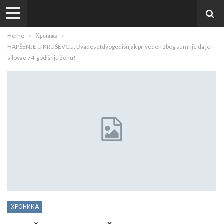
Home
Хроника
HAPŠENJE U KRUŠEVCU: Dvadesetdvogodišnjak priveden zbog sumnje da je
silovao 74-godišnju ženu!
ХРОНИКА