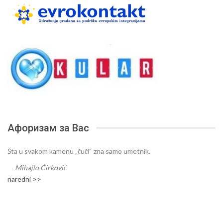
Афоризам за Вас
Šta u svakom kamenu „čuči“ zna samo umetnik.
—
Mihajlo Ćirković
naredni >>