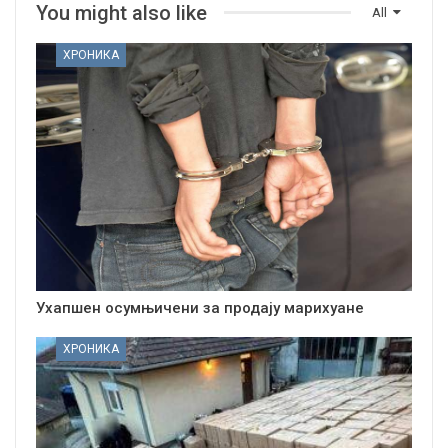
You might also like
All
ХРОНИКА
Ухапшен осумњичени за продају марихуане
ХРОНИКА