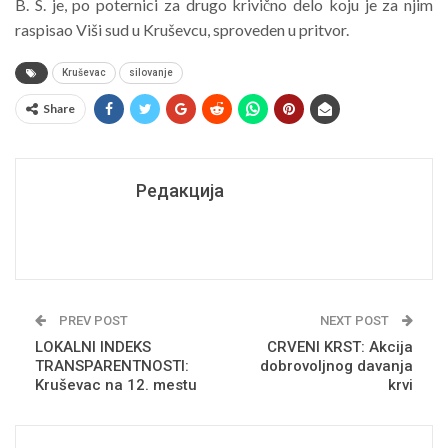
B. S. je, po poternici za drugo krivično delo koju je za njim
raspisao Viši sud u Kruševcu, sproveden u pritvor.
Kruševac
silovanje
Share
Редакција
PREV POST
NEXT POST
LOKALNI INDEKS
CRVENI KRST: Akcija
TRANSPARENTNOSTI:
dobrovoljnog davanja
Kruševac na 12. mestu
krvi