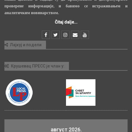
проверене информације, и бавимо се истраживањем и
аналитичким новинарством.
Čitaj dalje...
Лајкуј и подели
Крушевац ПРЕСС је члан у:
август 2026.