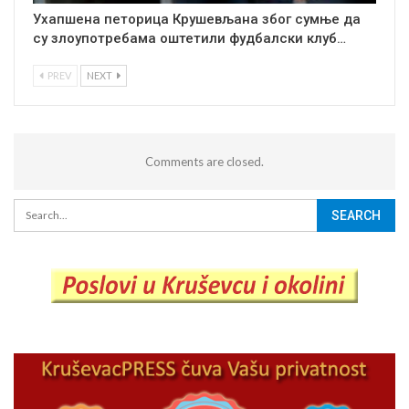
Ухапшена петорица Крушевљана због сумње да
су злоупотребама оштетили фудбалски клуб…
PREV
NEXT
Comments are closed.