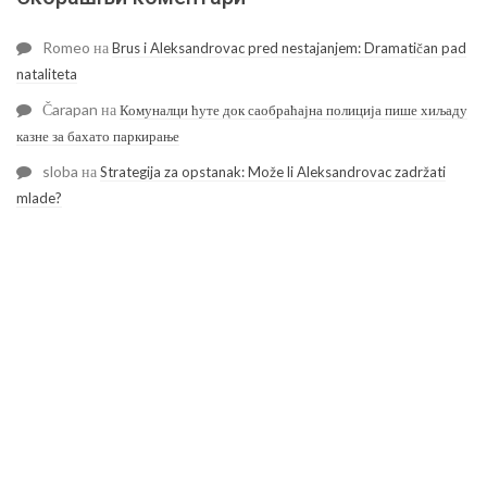
Romeo
на
Brus i Aleksandrovac pred nestajanjem: Dramatičan pad
nataliteta
Čarapan
на
Комуналци ћуте док саобраћајна полиција пише хиљаду
казне за бахато паркирање
sloba
на
Strategija za opstanak: Može li Aleksandrovac zadržati
mlade?