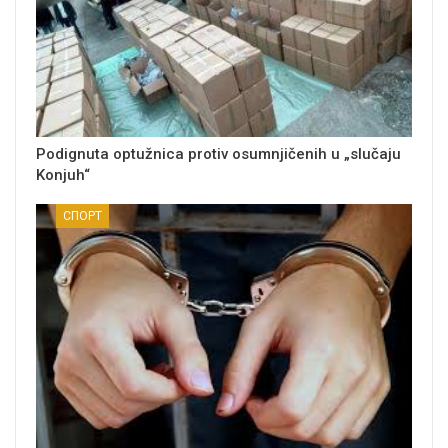
Podignuta optužnica protiv osumnjičenih u „slučaju
Konjuh“
СПОРТ