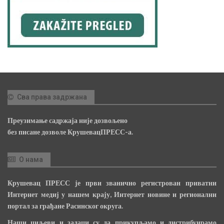
Сва права задржана
Преузимање садржаја није дозвољено
без писане дозволе КрушевацПРЕСС-а.
О нама
Крушевац ПРЕСС је први званично регистрован приватни
Интернет медиј у нашем крају, Интернет новине и регионални
портал за грађане Расинског округа.
Наши циљеви и задаци су да прикупљамо и дистрибуирамо