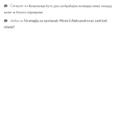
Čarapan
на
Комуналци ћуте док саобраћајна полиција пише хиљаду
казне за бахато паркирање
sloba
на
Strategija za opstanak: Može li Aleksandrovac zadržati
mlade?