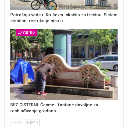
Potrošnja vode u Kruševcu skočila za trećinu: Sistem
stabilan, restrikcije nisu u…
ДРУШТВО
BEZ CISTERNI: Česme i fontane dovoljne za
rashlađivanje građana
PREV
NEXT