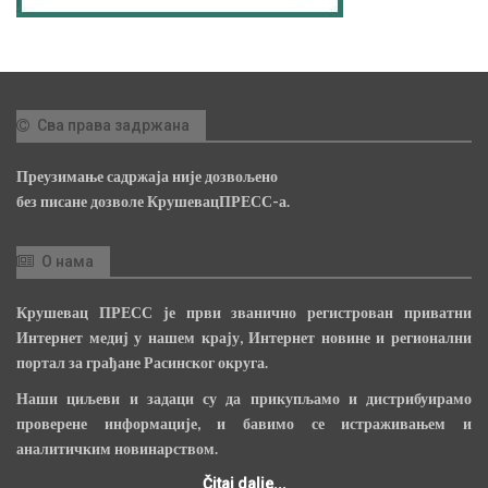
Сва права задржана
Преузимање садржаја није дозвољено
без писане дозволе КрушевацПРЕСС-а.
О нама
Крушевац ПРЕСС је први званично регистрован приватни
Интернет медиј у нашем крају, Интернет новине и регионални
портал за грађане Расинског округа.
Наши циљеви и задаци су да прикупљамо и дистрибуирамо
проверене информације, и бавимо се истраживањем и
аналитичким новинарством.
Čitaj dalje...