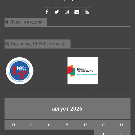
Лајкуј и подели
Крушевац ПРЕСС је члан у:
август 2026.
П
У
С
Ч
П
С
Н
1
2