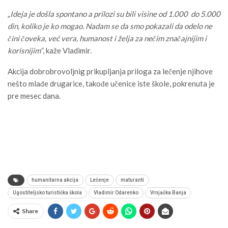
„
Ideja je došla spontano a prilozi su bili visine od 1.000 do 5.000
din, koliko je ko mogao. Nadam se da smo pokazali da odelo ne
čini čoveka, već vera, humanost i želja za nečim značajnijim i
korisnijim“
, kaže Vladimir.
Akcija dobrobrovoljnig prikupljanja priloga za lečenje njihove
nešto mlađe drugarice, takođe učenice iste škole, pokrenuta je
pre mesec dana.
humanitarna akcija
Lečenje
maturanti
Ugostiteljsko turistička škola
Vladimir Odarenko
Vrnjačka Banja
Share