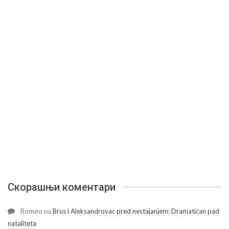
Скорашњи коментари
Romeo
на
Brus i Aleksandrovac pred nestajanjem: Dramatičan pad
nataliteta