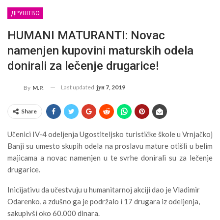
ДРУШТВО
HUMANI MATURANTI: Novac
namenjen kupovini maturskih odela
donirali za lečenje drugarice!
Last updated
јун 7, 2019
By
M.P.
Share
Učenici IV-4 odeljenja Ugostiteljsko turističke škole u Vrnjačkoj
Banji su umesto skupih odela na proslavu mature otišli u belim
majicama a novac namenjen u te svrhe donirali su za lečenje
drugarice.
Inicijativu da učestvuju u humanitarnoj akciji dao je Vladimir
Odarenko, a zdušno ga je podržalo i 17 drugara iz odeljenja,
sakupivši oko 60.000 dinara.