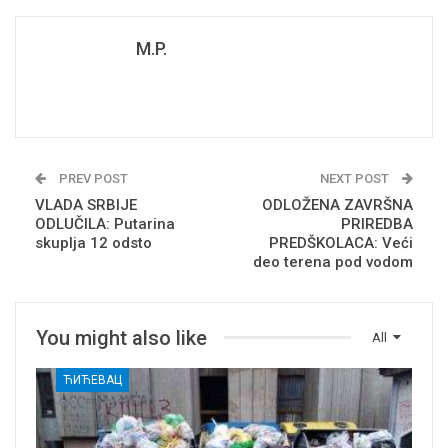
M.P.
PREV POST
NEXT POST
VLADA SRBIJE
ODLOŽENA ZAVRŠNA
ODLUČILA: Putarina
PRIREDBA
skuplja 12 odsto
PREDŠKOLACA: Veći
deo terena pod vodom
You might also like
All
ЋИЋЕВАЦ