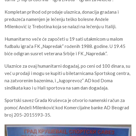
Kompletan prihod od prodaje ulaznica, donacija građana i
preduzeća namenjen je lečenju teško bolesne Anđele
Milenković iz Trebotina koja se nalazi na lečenju u Italiji.
Humanitarno veče će započeti u 19 sati utakmicom u malom
fudbalu igrača FK „Napredak“ rođenih 1988. godine. U 19.45
biće odigran susret veterana Srbije i FK „Napredak“.
Ulaznice za ovaj humanitarni događaj, po ceni od 100 dinara, su
već u prodaji i mogu se kupiti u biletarnicama Sportskog centra,
na zatvorenim bazenima, i „Jugoprevoz“ AD kod Doma
sindikata kao i u Hali sportova na sam dan događaja.
Sportski savez Grada Kruševca je otvorio namenski račun za
pomoć Anđeli Milenković kod Komercijalne banke AD Beograd
broj 205-2015593-35.