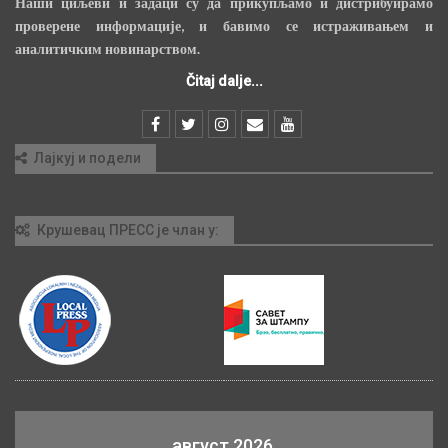
Наши циљеви и задаци су да прикупљамо и дистрибуирамо
проверене информације, и бавимо се истраживањем и
аналитичким новинарством.
Čitaj dalje...
Лајкуј и подели
Крушевац ПРЕСС је члан у:
август 2026.