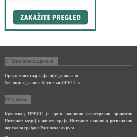
Сва права задржана
Преузимање садржаја није дозвољено
без писане дозволе КрушевацПРЕСС-а.
О нама
Крушевац ПРЕСС је први званично регистрован приватни
Интернет медиј у нашем крају, Интернет новине и регионални
портал за грађане Расинског округа.