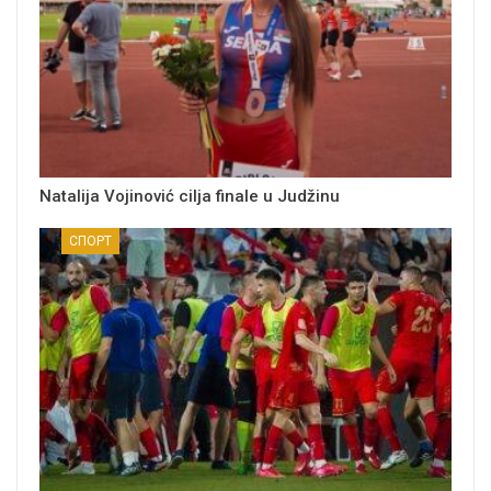
Natalija Vojinović cilja finale u Judžinu
СПОРТ