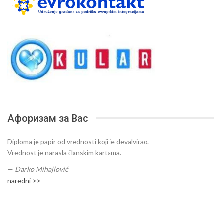
Афоризам за Вас
Diploma je papir od vrednosti koji je devalvirao.
Vrednost je narasla članskim kartama.
—
Darko Mihajlović
naredni >>