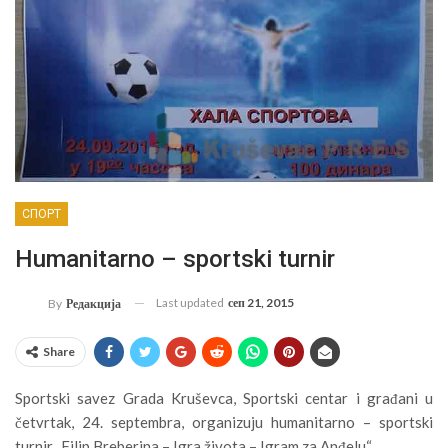
СПОРТ
Humanitarno – sportski turnir
Last updated
сеп 21, 2015
By
Редакција
Share
Sportski savez Grada Kruševca, Sportski centar i građani u
četvrtak, 24. septembra, organizuju humanitarno – sportski
turnir „Filip Breberina – Igra života – Igram za Anđelu“.