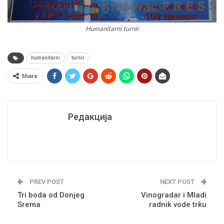
Humanitarni turnir
humanitarni
turnir
Share
Редакција
PREV POST
NEXT POST
Tri boda od Donjeg
Vinogradar i Mladi
Srema
radnik vode trku