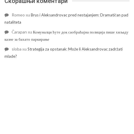
Скорашњи коментари
Romeo
на
Brus i Aleksandrovac pred nestajanjem: Dramatičan pad
nataliteta
Čarapan
на
Комуналци ћуте док саобраћајна полиција пише хиљаду
казне за бахато паркирање
sloba
на
Strategija za opstanak: Može li Aleksandrovac zadržati
mlade?