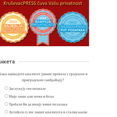
нкета
Како оцењујете квалитет јавног превоза у градском и
приградском саобраћају?
Заслужују све похвале
Није лоше али може и боље
Требало би да имају више полазака
Аутобуси су им лошег квалитета и стално касне