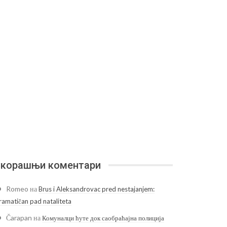
корашњи коментари
Romeo
на
Brus i Aleksandrovac pred nestajanjem:
ramatičan pad nataliteta
Čarapan
на
Комуналци ћуте док саобраћајна полиција