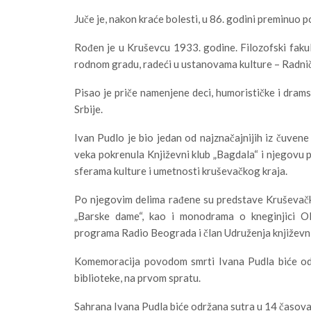
Juče je, nakon kraće bolesti, u 86. godini preminuo p
Rođen je u Kruševcu 1933. godine. Filozofski fakul
rodnom gradu, radeći u ustanovama kulture – Radničk
Pisao je priče namenjene deci, humorističke i drams
Srbije.
Ivan Pudlo je bio jedan od najznačajnijih iz čuvene
veka pokrenula Književni klub „Bagdala“ i njegovu 
sferama kulture i umetnosti kruševačkog kraja.
Po njegovim delima rađene su predstave Kruševačk
„Barske dame“, kao i monodrama o kneginjici Ol
programa Radio Beograda i član Udruženja književni
Komemoracija povodom smrti Ivana Pudla biće od
biblioteke, na prvom spratu.
Sahrana Ivana Pudla biće održana sutra u 14 časov