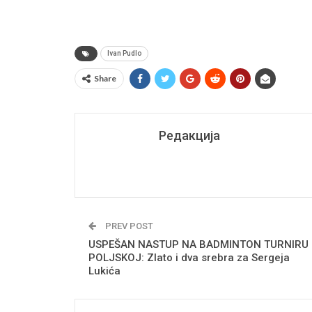
Ivan Pudlo
Share
Редакција
PREV POST
USPEŠAN NASTUP NA BADMINTON TURNIRU
POLJSKOJ: Zlato i dva srebra za Sergeja
Lukića