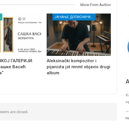
More From Author
А
ЈАЧАЊЕ ДОПИСНИЧКЕ МРЕЖЕ НЕЗАВИСНИХ МЕДИЈА У РАСИНСКОМ ОКРУГУ
ЧКОЈ ГАЛЕРИЈИ:
Aleksinački kompozitor i
Сашке Васић
pijanista jst mnml objavio drugi
а“
album
А
K
o
ents are closed.
n