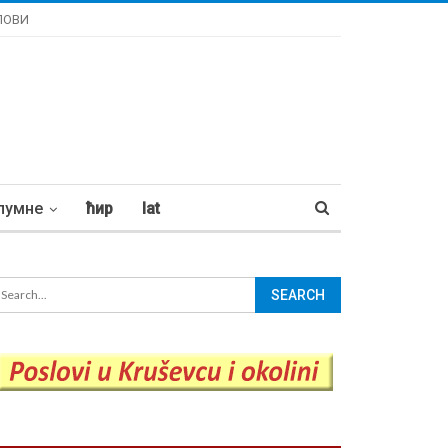
ЛОВИ
лумне
ћир
lat