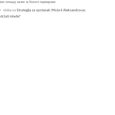
ише хиљаду казне за бахато паркирање
sloba
на
Strategija za opstanak: Može li Aleksandrovac
adržati mlade?