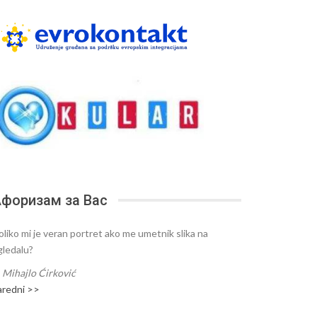
форизам за Вас
oliko mi je veran portret ako me umetnik slika na
gledalu?
—
Mihajlo Ćirković
aredni >>