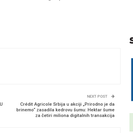
NEXT POST
 U
Crédit Agricole Srbija u akciji „Prirodno je da
brinemo“ zasadila kedrovu šumu: Hektar šume
za četiri miliona digitalnih transakcija