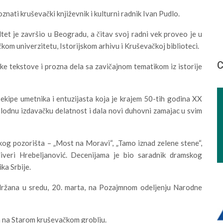
oznati kruševački književnik i kulturni radnik Ivan Pudlo.
tet je završio u Beogradu, a čitav svoj radni vek proveo je u
om univerzitetu, Istorijskom arhivu i Kruševačkoj biblioteci.
С
ke tekstove i prozna dela sa zavičajnom tematikom iz istorije
 ekipe umetnika i entuzijasta koja je krajem 50-tih godina XX
plodnu izdavačku delatnost i dala novi duhovni zamajac u svim
og pozorišta – „Most na Moravi“, „Tamo iznad zelene stene“,
iveri Hrebeljanović. Decenijama je bio saradnik dramskog
ka Srbije.
ržana u sredu, 20. marta, na Pozajmnom odeljenju Narodne
a na Starom kruševačkom groblju.