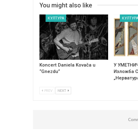
You might also like
КУЛТУРА
КУЛТУР
Koncert Daniela Kovača u
У УМЕТНИ
“Gnezdu”
Изложба 
„Нерватур
PREV
NEXT
Comm