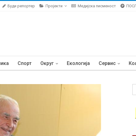
Буди репортер
Пројекти
Медијска писменост
ПОС
ника
Спорт
Округ
Екологија
Сервис
Ко