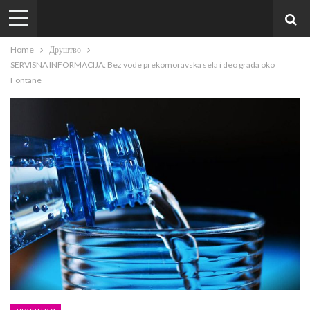
Home
Друштво
SERVISNA INFORMACIJA: Bez vode prekomoravska sela i deo grada oko
Fontane