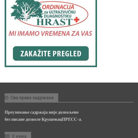
Сва права задржана
Преузимање садржаја није дозвољено
без писане дозволе КрушевацПРЕСС-а.
О нама