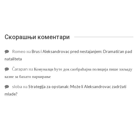
Скорашњи коментари
Romeo
на
Brus i Aleksandrovac pred nestajanjem: Dramatičan pad
nataliteta
Čarapan
на
Комуналци ћуте док саобраћајна полиција пише хиљаду
казне за бахато паркирање
sloba
на
Strategija za opstanak: Može li Aleksandrovac zadržati
mlade?