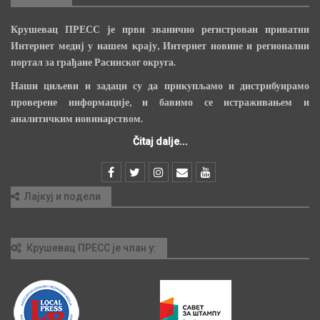
Крушевац ПРЕСС је први званично регистрован приватни
Интернет медиј у нашем крају, Интернет новине и регионални
портал за грађане Расинског округа.
Наши циљеви и задаци су да прикупљамо и дистрибуирамо
проверене информације, и бавимо се истраживањем и
аналитичким новинарством.
Čitaj dalje...
Лајкуј и подели
Крушевац ПРЕСС је члан у: