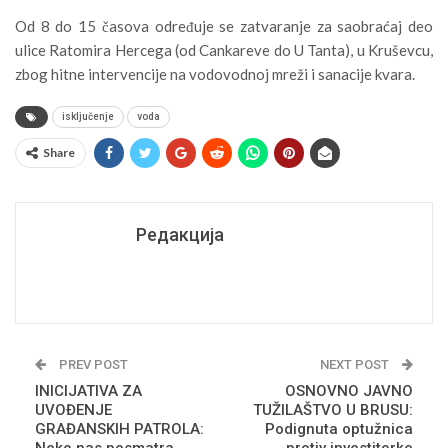
Od 8 do 15 časova određuje se zatvaranje za saobraćaj deo
ulice Ratomira Hercega (od Cankareve do U Tanta), u Kruševcu,
zbog hitne intervencije na vodovodnoj mreži i sanacije kvara.
isključenje
voda
Share
Редакција
PREV POST
NEXT POST
INICIJATIVA ZA
OSNOVNO JAVNO
UVOĐENJE
TUŽILAŠTVO U BRUSU:
GRAĐANSKIH PATROLA:
Podignuta optužnica