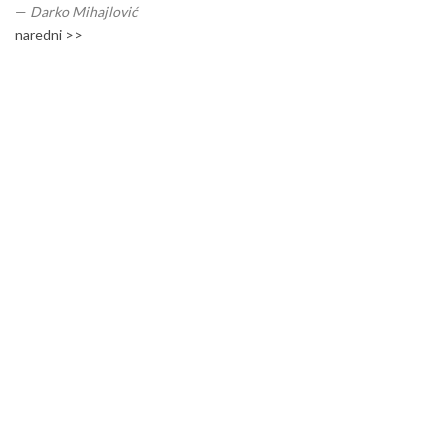
—
Darko Mihajlović
naredni >>