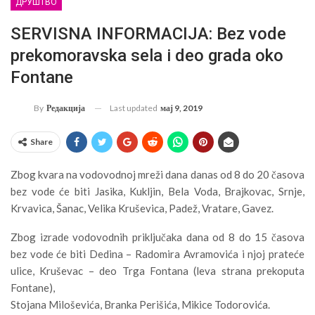
ДРУШТВО
SERVISNA INFORMACIJA: Bez vode
prekomoravska sela i deo grada oko
Fontane
Last updated
мај 9, 2019
By
Редакција
Share
Zbog kvara na vodovodnoj mreži dana danas od 8 do 20 časova
bez vode će biti Jasika, Kukljin, Bela Voda, Brajkovac, Srnje,
Krvavica, Šanac, Velika Kruševica, Padež, Vratare, Gavez.
Zbog izrade vodovodnih priključaka dana od 8 do 15 časova
bez vode će biti Dedina – Radomira Avramovića i njoj prateće
ulice, Kruševac – deo Trga Fontana (leva strana prekoputa
Fontane),
Stojana Miloševića, Branka Perišića, Mikice Todorovića.