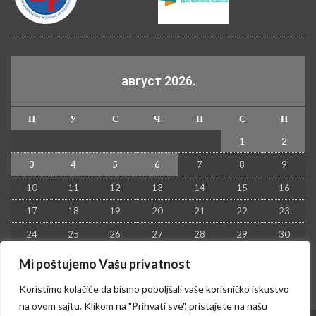
август 2026.
П
У
С
Ч
П
С
Н
1
2
3
4
5
6
7
8
9
10
11
12
13
14
15
16
17
18
19
20
21
22
23
24
25
26
27
28
29
30
31
Mi poštujemo Vašu privatnost
« јул
Koristimo kolačiće da bismo poboljšali vaše korisničko iskustvo
na ovom sajtu. Klikom na "Prihvati sve", pristajete na našu