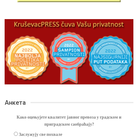
Анкета
Како оцењујете квалитет јавног превоза у градском и
приградском саобраћају?
Заслужују све похвале