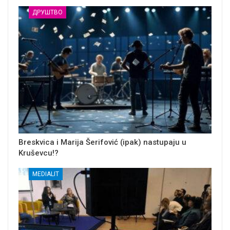
ДРУШТВО
Breskvica i Marija Šerifović (ipak) nastupaju u
Kruševcu!?
MEDIALIT