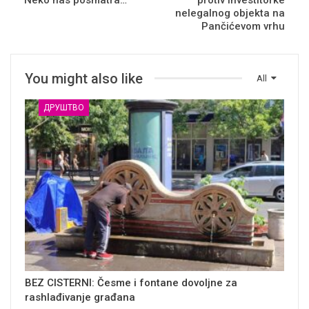
Neko nas posmatra…
protiv investitorke
nelegalnog objekta na
Pančićevom vrhu
You might also like
All
ДРУШТВО
BEZ CISTERNI: Česme i fontane dovoljne za
rashlađivanje građana