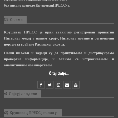
без писане дозволе КрушевацПРЕСС-а.
О нама
Крушевац ПРЕСС је први званично регистрован приватни
Интернет медиј у нашем крају, Интернет новине и регионални
портал за грађане Расинског округа.
Наши циљеви и задаци су да прикупљамо и дистрибуирамо
проверене информације, и бавимо се истраживањем и
аналитичким новинарством.
Čitaj dalje...
Лајкуј и подели
Крушевац ПРЕСС је члан у: