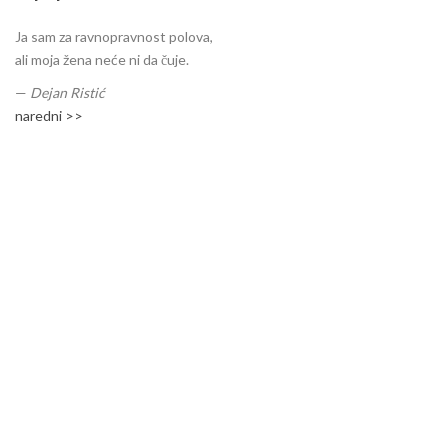
Ja sam za ravnopravnost polova,
ali moja žena neće ni da čuje.
—
Dejan Ristić
naredni >>