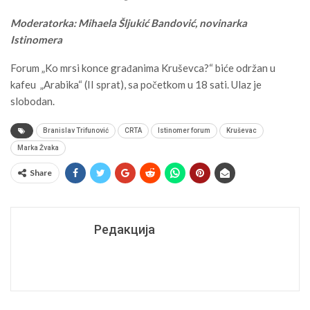
Moderatorka: Mihaela Šljukić Bandović, novinarka
Istinomera
Forum „Ko mrsi konce građanima Kruševca?“ biće održan u
kafeu „Arabika“ (II sprat), sa početkom u 18 sati. Ulaz je
slobodan.
Branislav Trifunović
CRTA
Istinomer forum
Kruševac
Marka Žvaka
Share
Редакција