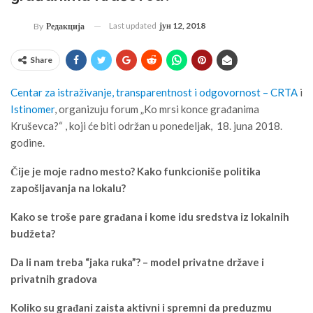
Last updated
јун 12, 2018
By
Редакција
Share
Centar za istraživanje, transparentnost i odgovornost – CRTA
i
Istinomer
, organizuju forum „Ko mrsi konce građanima
Kruševca?“ , koji će biti održan u ponedeljak, 18. juna 2018.
godine.
Čije je moje radno mesto? Kako funkcioniše politika
zapošljavanja na lokalu?
Kako se troše pare građana i kome idu sredstva iz lokalnih
budžeta?
Da li nam treba “jaka ruka”? – model privatne države i
privatnih gradova
Koliko su građani zaista aktivni i spremni da preduzmu