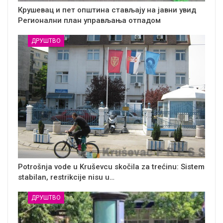
Крушевац и пет општина стављају на јавни увид
Регионални план управљања отпадом
ДРУШТВО
Potrošnja vode u Kruševcu skočila za trećinu: Sistem
stabilan, restrikcije nisu u…
ДРУШТВО