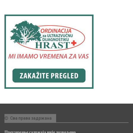
Сва права задржана
Преузимање садржаја није дозвољено