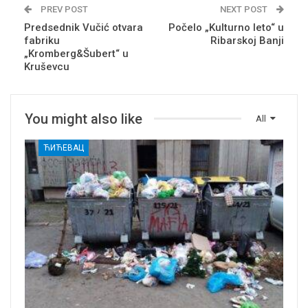
PREV POST
NEXT POST
Predsednik Vučić otvara
Počelo „Kulturno leto“ u
fabriku
Ribarskoj Banji
„Kromberg&Šubert“ u
Kruševcu
You might also like
All
ЋИЋЕВАЦ