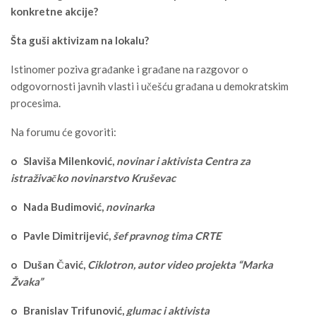
konkretne akcije?
Šta guši aktivizam na lokalu?
Istinomer poziva građanke i građane na razgovor o
odgovornosti javnih vlasti i učešću građana u demokratskim
procesima.
Na forumu će govoriti:
o Slaviša Milenković,
novinar i aktivista Centra za
istraživačko novinarstvo Kruševac
o Nada Budimović,
novinarka
o Pavle Dimitrijević,
šef pravnog tima CRTE
o Dušan Čavić,
Ciklotron, autor video projekta “Marka
Žvaka”
o Branislav Trifunović,
glumac i aktivista