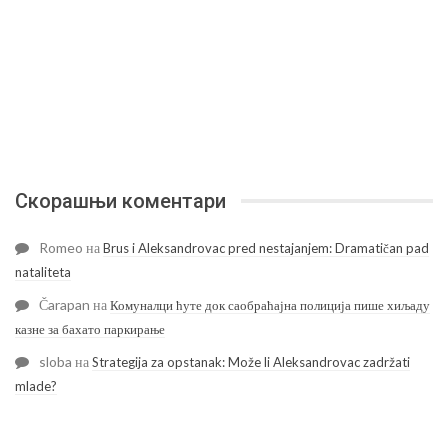
Скорашњи коментари
Romeo
на
Brus i Aleksandrovac pred nestajanjem: Dramatičan pad
nataliteta
Čarapan
на
Комуналци ћуте док саобраћајна полиција пише хиљаду
казне за бахато паркирање
sloba
на
Strategija za opstanak: Može li Aleksandrovac zadržati
mlade?