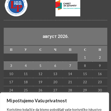
август 2026.
П
У
С
Ч
П
С
Н
1
2
3
4
5
6
7
8
9
10
11
12
13
14
15
16
17
18
19
20
21
22
23
24
25
26
27
28
29
30
31
Mi poštujemo Vašu privatnost
« јул
Koristimo kolačiće da bismo poboljšali vaše korisničko iskustvo