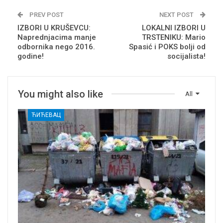
PREV POST
NEXT POST
IZBORI U KRUŠEVCU:
LOKALNI IZBORI U
Naprednjacima manje
TRSTENIKU: Mario
odbornika nego 2016.
Spasić i POKS bolji od
godine!
socijalista!
You might also like
All
ЋИЋЕВАЦ