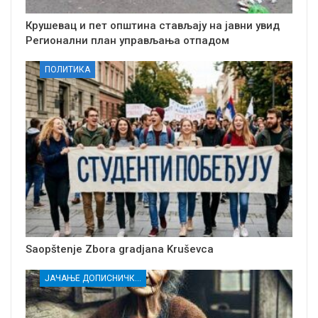
Крушевац и пет општина стављају на јавни увид
Регионални план управљања отпадом
ПОЛИТИКА
Saopštenje Zbora gradjana Kruševca
ЈАЧАЊЕ ДОПИСНИЧКЕ МРЕЖЕ НЕЗАВИСНИХ МЕДИЈА У РАСИНСКОМ ОКРУГУ