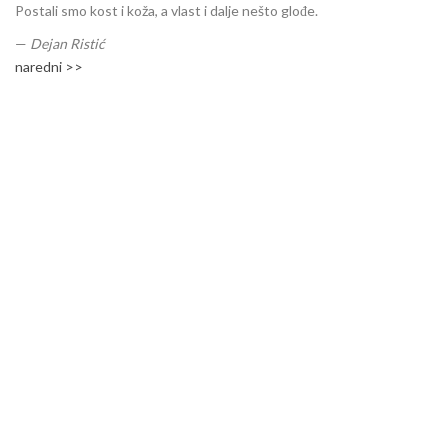
Postali smo kost i koža, a vlast i dalje nešto glođe.
—
Dejan Ristić
naredni >>