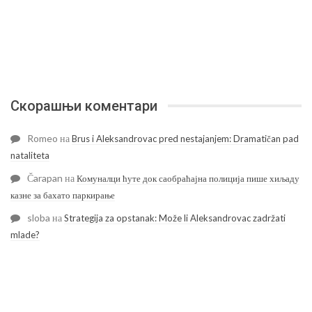
Скорашњи коментари
Romeo
на
Brus i Aleksandrovac pred nestajanjem: Dramatičan pad
nataliteta
Čarapan
на
Комуналци ћуте док саобраћајна полиција пише хиљаду
казне за бахато паркирање
sloba
на
Strategija za opstanak: Može li Aleksandrovac zadržati
mlade?