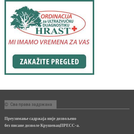
Сва права задржана
Преузимање садржаја није дозвољено
без писане дозволе КрушевацПРЕСС-а.