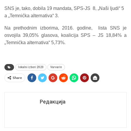
SNS je, tako, dobila 19 mandata, SPS-JS 8, „Naši ljudi“ 5
a „Temnićka alternativa“ 3.
Na prethodnim izborima, 2016. godine, lista SNS je
osvojila 39,05% glasova, koalicija SPS – JS 18,84% a
„Temnićka alternativa“ 5,73%.
lokalni izbori 2020
Varvarin
Share
Редакција