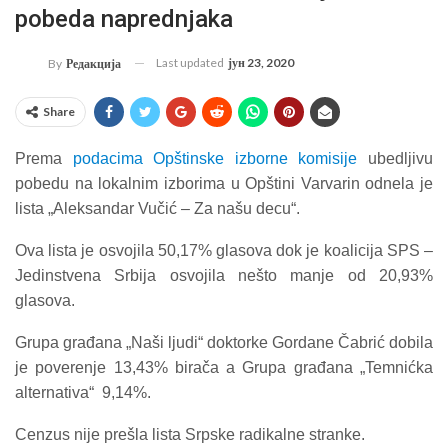
pobeda naprednjaka
Last updated
јун 23, 2020
By
Редакција
Share
Prema
podacima Opštinske izborne komisije
ubedljivu
pobedu na lokalnim izborima u Opštini Varvarin odnela je
lista „Aleksandar Vučić – Za našu decu“.
Ova lista je osvojila 50,17% glasova dok je koalicija SPS –
Jedinstvena Srbija osvojila nešto manje od 20,93%
glasova.
Grupa građana „Naši ljudi“ doktorke Gordane Čabrić dobila
je poverenje 13,43% birača a Grupa građana „Temnićka
alternativa“ 9,14%.
Cenzus nije prešla lista Srpske radikalne stranke.