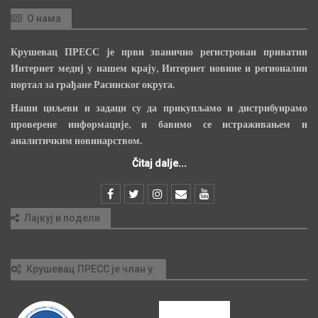
О нама
Крушевац ПРЕСС је први званично регистрован приватни
Интернет медиј у нашем крају, Интернет новине и регионални
портал за грађане Расинског округа.
Наши циљеви и задаци су да прикупљамо и дистрибуирамо
проверене информације, и бавимо се истраживањем и
аналитичким новинарством.
Čitaj dalje...
Лајкуј и подели
Крушевац ПРЕСС је члан у: