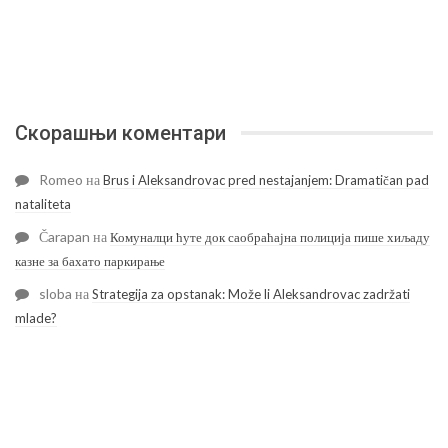
Скорашњи коментари
Romeo
на
Brus i Aleksandrovac pred nestajanjem: Dramatičan pad
nataliteta
Čarapan
на
Комуналци ћуте док саобраћајна полиција пише хиљаду
казне за бахато паркирање
sloba
на
Strategija za opstanak: Može li Aleksandrovac zadržati
mlade?