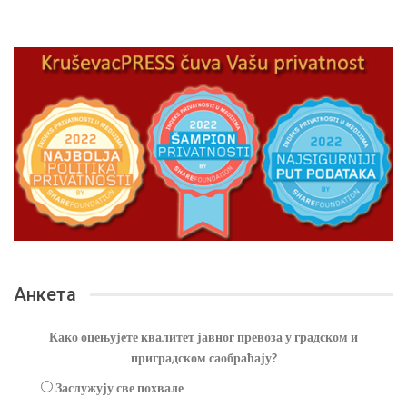
Анкета
Како оцењујете квалитет јавног превоза у градском и
приградском саобраћају?
Заслужују све похвале