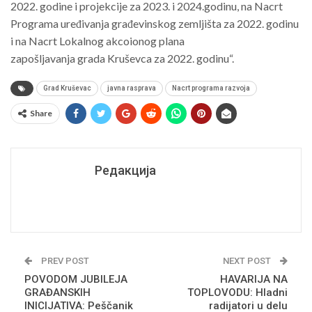
2022. godine i projekcije za 2023. i 2024.godinu, na Nacrt
Programa
uređivanja građevinskog zemljišta za 2022. godinu
i na Nacrt Lokalnog akcoionog plana
zapošljavanja grada Kruševca za 2022. godinu“.
Grad Kruševac
javna rasprava
Nacrt programa razvoja
Share
Редакција
PREV POST
NEXT POST
POVODOM JUBILEJA
HAVARIJA NA
GRAĐANSKIH
TOPLOVODU: Hladni
INICIJATIVA: Peščanik
radijatori u delu