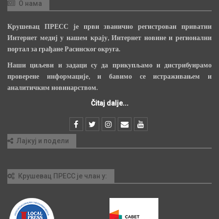
О нама
Крушевац ПРЕСС је први званично регистрован приватни
Интернет медиј у нашем крају, Интернет новине и регионални
портал за грађане Расинског округа.
Наши циљеви и задаци су да прикупљамо и дистрибуирамо
проверене информације, и бавимо се истраживањем и
аналитичким новинарством.
Čitaj dalje...
Лајкуј и подели
Крушевац ПРЕСС је члан у: