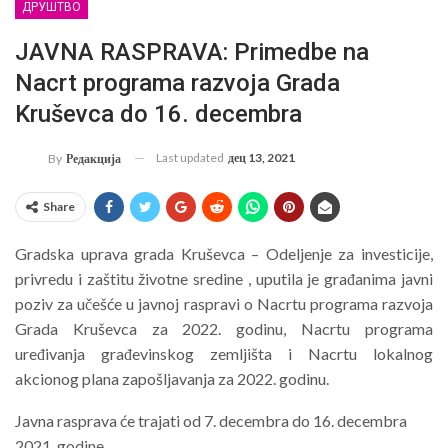
ДРУШТВО
JAVNA RASPRAVA: Primedbe na
Nacrt programa razvoja Grada
Kruševca do 16. decembra
Last updated
дец 13, 2021
By
Редакција
Share
Gradska uprava grada Kruševca – Odeljenje za investicije,
privredu i zaštitu životne sredine , uputila je građanima javni
poziv za učešće u javnoj raspravi o Nacrtu programa razvoja
Grada Kruševca za 2022. godinu, Nacrtu programa
uređivanja građevinskog zemljišta i Nacrtu lokalnog
akcionog plana zapošljavanja za 2022. godinu.
Javna rasprava će trajati od 7. decembra do 16. decembra
2021. godine.