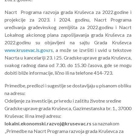
Nacrt Programa razvoja grada Kruševca za 2022.godine i
projekcije za 2023. i 2024. godinu, Nacrt Programa
uređivanja građevinskog zemljišta za 2022.godinu i Nacrt
Lokalnog akcionog plana zapošljavanja grada Kruševca za
2022.godinu su objavljeni na sajtu Grada Kruševca
www.krusevac.ls.gov.rs
, a može se izvršiti i uvid u tekstove
Nacrta u kancelariji 23. i 25. Gradske uprave grada Kruševca,
svakog radnog dana od 7.30. do 15.30 časova, gde se mogu
dobiti bliže informacije, lično ili na telefone 414-723.
Primedbe, predlozi i sugestije se dostavljaju u pisanom obliku
na adresu:
Odeljenje za investicije, privredu i zaštitu životne sredine
Gradske uprave grada Kruševca, Gazimestanska br. 1., 37000
Kruševac ili na imejl adresu:
lokalni.ekonomski.razvoj@krusevac.rs
sa naznakom
„Primedbe na Nacrt Programa razvoja
grada Kruševca za