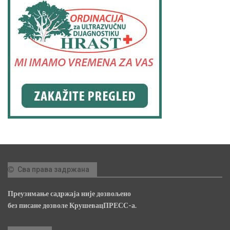
Сва права задржана
Преузимање садржаја није дозвољено
без писане дозволе КрушевацПРЕСС-а.