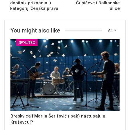
dobitnik priznanja u
Čupićeve i Balkanske
kategoriji ženska prava
ulice
You might also like
All
ДРУШТВО
Breskvica i Marija Šerifović (ipak) nastupaju u
Kruševcu!?