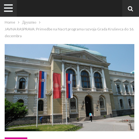
Home
Друштво
JAVNA RASPRAVA: Primedbe na Nacrt programa razvoja Grada Kruševca do 16.
decembra