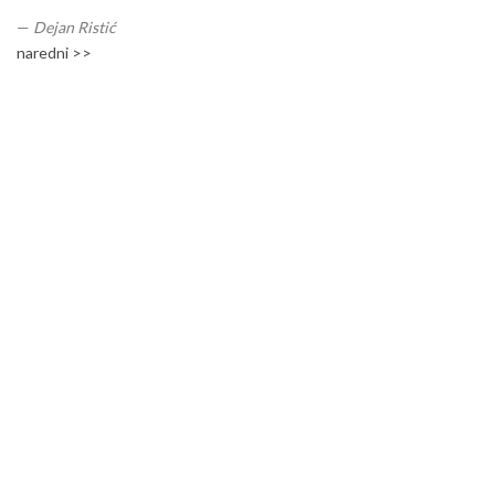
—
Dejan Ristić
naredni >>