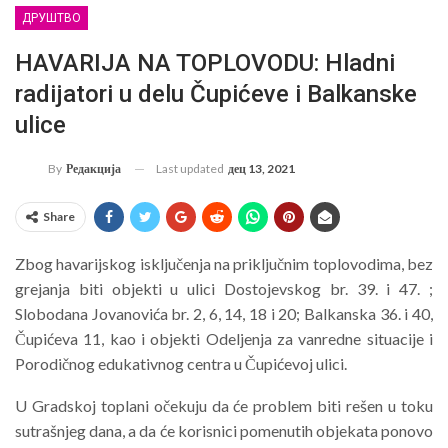
ДРУШТВО
HAVARIJA NA TOPLOVODU: Hladni
radijatori u delu Čupićeve i Balkanske
ulice
Last updated
дец 13, 2021
By
Редакција
Share
Zbog havarijskog isključenja na priključnim toplovodima, bez
grejanja biti objekti u ulici Dostojevskog br. 39. i 47. ;
Slobodana Jovanovića br. 2, 6, 14, 18 i 20; Balkanska 36. i 40,
Čupićeva 11, kao i objekti Odeljenja za vanredne situacije i
Porodičnog edukativnog centra u Čupićevoj ulici.
U Gradskoj toplani očekuju da će problem biti rešen u toku
sutrašnjeg dana, a da će korisnici pomenutih objekata ponovo