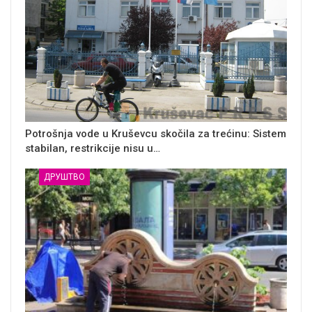
Potrošnja vode u Kruševcu skočila za trećinu: Sistem
stabilan, restrikcije nisu u…
ДРУШТВО