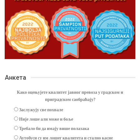
Анкета
Како оцењујете квалитет јавног превоза у градском и
приградском саобраћају?
Заслужују све похвале
Није лоше али може и боље
Требало би да имају више полазака
Аутобуси су им лошег квалитета и стално касне