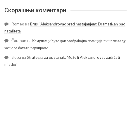
Скорашњи коментари
Romeo
на
Brus i Aleksandrovac pred nestajanjem: Dramatičan pad
nataliteta
Čarapan
на
Комуналци ћуте док саобраћајна полиција пише хиљаду
казне за бахато паркирање
sloba
на
Strategija za opstanak: Može li Aleksandrovac zadržati
mlade?