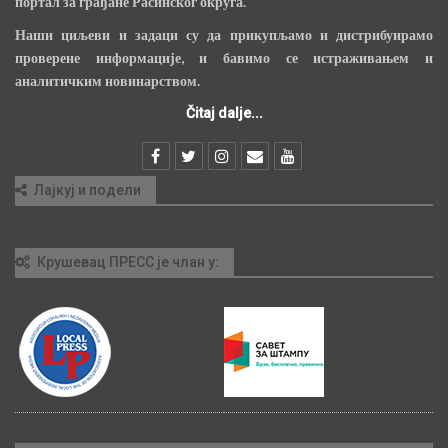
портал за грађане Расинског округа.
Наши циљеви и задаци су да прикупљамо и дистрибуирамо
проверене информације, и бавимо се истраживањем и
аналитичким новинарством.
Čitaj dalje...
Лајкуј и подели
Крушевац ПРЕСС је члан у: