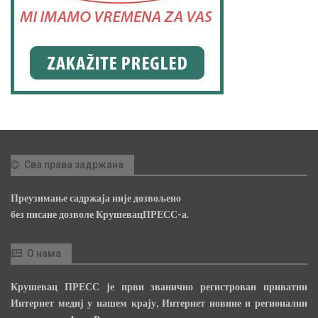
Сва права задржана
Преузимање садржаја није дозвољено
без писане дозволе КрушевацПРЕСС-а.
О нама
Крушевац ПРЕСС је први званично регистрован приватни
Интернет медиј у нашем крају, Интернет новине и регионални