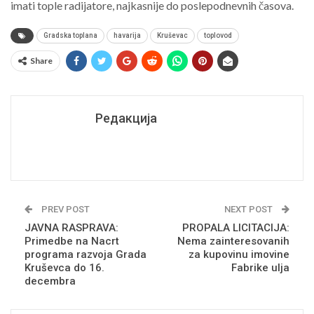
imati tople radijatore, najkasnije do poslepodnevnih časova.
Gradska toplana
havarija
Kruševac
toplovod
Share
Редакција
PREV POST
NEXT POST
JAVNA RASPRAVA:
PROPALA LICITACIJA:
Primedbe na Nacrt
Nema zainteresovanih
programa razvoja Grada
za kupovinu imovine
Kruševca do 16.
Fabrike ulja
decembra