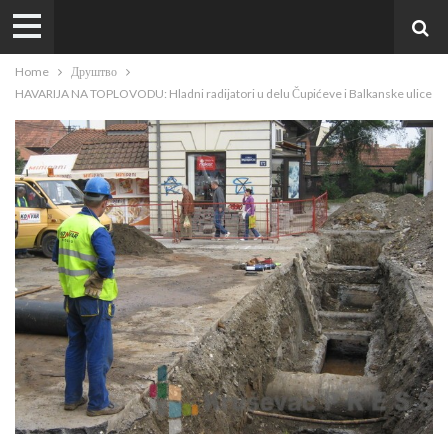
Home
Друштво
HAVARIJA NA TOPLOVODU: Hladni radijatori u delu Čupićeve i Balkanske ulice