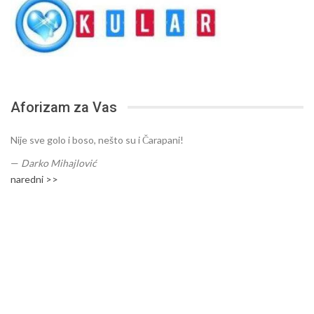
Aforizam za Vas
Nije sve golo i boso, nešto su i Čarapani!
—
Darko Mihajlović
naredni >>