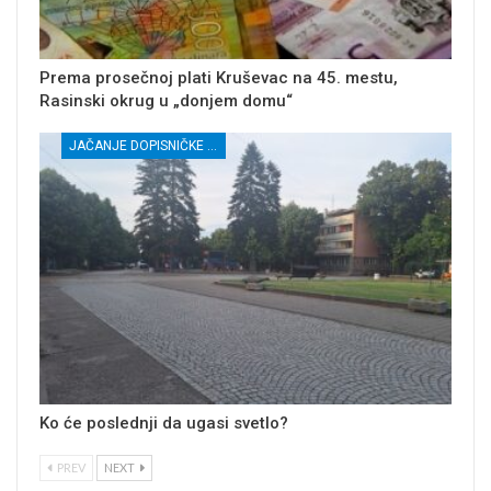
Prema prosečnoj plati Kruševac na 45. mestu,
Rasinski okrug u „donjem domu“
JAČANJE DOPISNIČKE MREŽE NEZAVISNIH MEDIJA U RASINSKOM OKRUGU
Ko će poslednji da ugasi svetlo?
PREV
NEXT