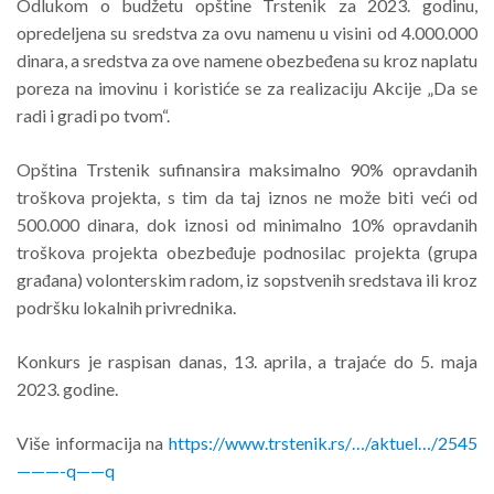
Odlukom o budžetu opštine Trstenik za 2023. godinu,
opredeljena su sredstva za ovu namenu u visini od 4.000.000
dinara, a sredstva za ove namene obezbeđena su kroz naplatu
poreza na imovinu i koristiće se za realizaciju Akcije „Da se
radi i gradi po tvom“.
Opština Trstenik sufinansira maksimalno 90% opravdanih
troškova projekta, s tim da taj iznos ne može biti veći od
500.000 dinara, dok iznosi od minimalno 10% opravdanih
troškova projekta obezbeđuje podnosilac projekta (grupa
građana) volonterskim radom, iz sopstvenih sredstava ili kroz
podršku lokalnih privrednika.
Konkurs je raspisan danas, 13. aprila, a trajaće do 5. maja
2023. godine.
Više informacija na
https://www.trstenik.rs/…/aktuel…/2545
———-q——q