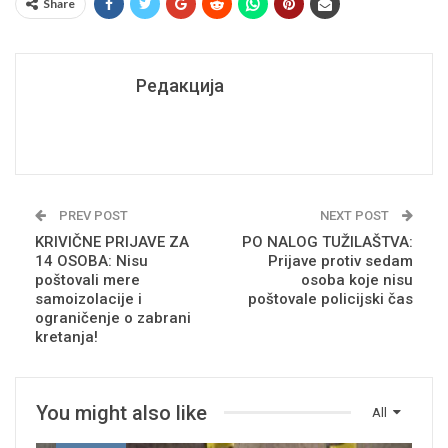
Share
Редакција
PREV POST
NEXT POST
KRIVIČNE PRIJAVE ZA
PO NALOG TUŽILAŠTVA:
14 OSOBA: Nisu
Prijave protiv sedam
poštovali mere
osoba koje nisu
samoizolacije i
poštovale policijski čas
ograničenje o zabrani
kretanja!
You might also like
All