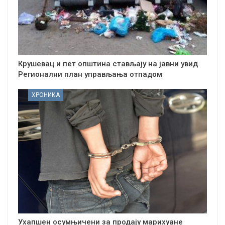
Крушевац и пет општина стављају на јавни увид
Регионални план управљања отпадом
ХРОНИКА
Ухапшен осумњичени за продају марихуане