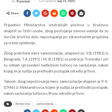
Last updated
мар 21, 2020
By
Редакција
Share
Pripadnici Ministarstva unutrašnjih poslova u Kruševcu
uhapsili su četiri osobe, zbog postojanja osnova sumnje da su
izvršile krivično delo nepostupanje po zdravstvenim propisima
za vreme epidemije.
Zbog prekršene mere samoizolacije, uhapšeni su: V.B. (1983) iz
Beograda, T.A. (1991) i M. B. (1981) sa područja Trstenika i oni
su odmah sprovedeni nadležnom tužiocu na saslušanje, nakon
kojeg im je sudija za prethodni postupak odredio pritvor.
Takođe, zbog nepoštovanja mere samoizolacije uhapšen je P. K.
(1946) iz Aleksandrovca, kojem je sudija za prethodni postupak,
nakon saslušanja tužioca u Brusu odredio pritvor.
Korona virus
samoizolacija