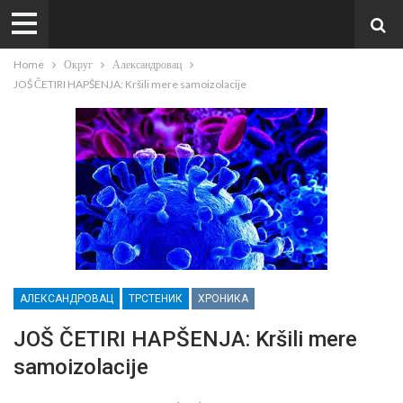
Home
Округ
Александровац
JOŠ ČETIRI HAPŠENJA: Kršili mere samoizolacije
АЛЕКСАНДРОВАЦ
ТРСТЕНИК
ХРОНИКА
JOŠ ČETIRI HAPŠENJA: Kršili mere
samoizolacije