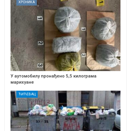
ХРОНИКА
У аутомобилу пронађено 5,5 килограма
марихуане
ЋИЋЕВАЦ