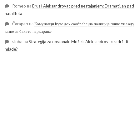
Romeo
на
Brus i Aleksandrovac pred nestajanjem: Dramatičan pad
nataliteta
Čarapan
на
Комуналци ћуте док саобраћајна полиција пише хиљаду
казне за бахато паркирање
sloba
на
Strategija za opstanak: Može li Aleksandrovac zadržati
mlade?