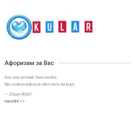
Афоризам за Вас
Sve smo prodali. Sem motke.
Nju ovakvu kakva je niko neće da kupi.
—
Dejan Ristić
naredni >>