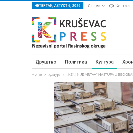
ЧЕТВРТАК, АВГУСТ 6, 2026
О нама
Контакт
Друштво
Политика
Култура
Хро
Home
Култура
„KENI NIJE MRTAV“ NASTUPA U BEOGRADU: