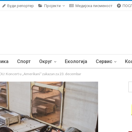
Буди репортер
Пројекти
Медијска писменост
ПОС
ника
Спорт
Округ
Екологија
Сервис
Ко
 Koncert u „Amerikani“ zakazan za 23. decembar