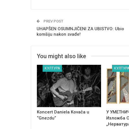
PREV POST
UHAPŠEN OSUMNJIČENI ZA UBISTVO: Ubio
komšiju nakon svađe!
You might also like
КУЛТУРА
КУЛТУР
Koncert Daniela Kovača u
У УМЕТНИ
“Gnezdu”
Изложба 
„Нерватур