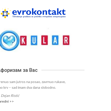
форизам за Вас
renuo sam jutros na posao, zavrnuo rukave,
ao krv – sad imam dva dana slobodno.
—
Dejan Ristić
aredni >>