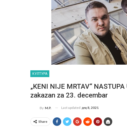
КУЛТУРА
„KENI NIJE MRTAV“ NASTUPA U
zakazan za 23. decembar
Last updated
дец 8, 2021
By
M.P.
Share