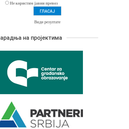
Не користим јавни превоз
Види резултате
арадња на пројектима