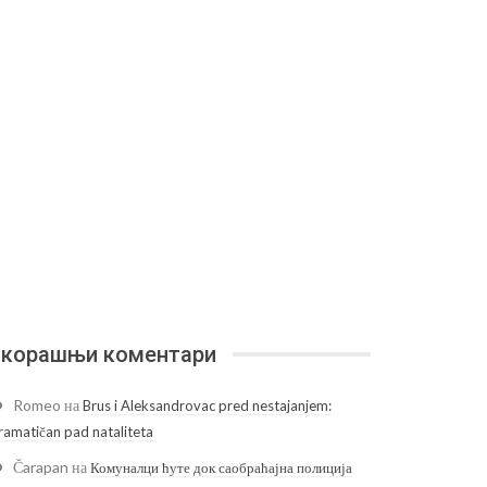
корашњи коментари
Romeo
на
Brus i Aleksandrovac pred nestajanjem:
ramatičan pad nataliteta
Čarapan
на
Комуналци ћуте док саобраћајна полиција