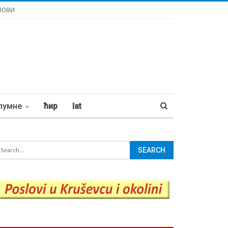
ЛОВИ
лумне
ћир
lat