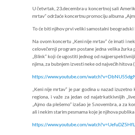
U četvrtak, 23.decembra u koncertnoj sali Ameri
mrtav“ održaće koncertnu promociju albuma „Ajm
To će biti njihov prvi veliki samostalni beogradski
Na ovom koncertu „Keni nije mrtav“ će imati i nek
celovečernji program postane jedna velika žurka po
„Blink“ koji će ugostiti jednog od najperspektivni
njima, za bubnjem izvesti neke od najvećih hitov
https://www.youtube.com/watch?v=DbNU55d
„Keni nije mrtav“ je par godina u nazad izuzetno 
regiona, i važe za jedan od najatrkatkivnijih „li
„Ajmo da plešemo“ izašao je 5.novembra, a za ko
ali i nekim starim pesmama koje je njihova publika
https://www.youtube.com/watch?v=UefuDZ5Hf