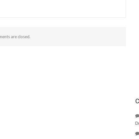
ents are closed.
С
D