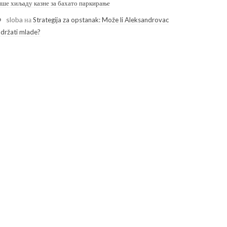
ише хиљаду казне за бахато паркирање
sloba
на
Strategija za opstanak: Može li Aleksandrovac
adržati mlade?