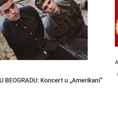
А
 BEOGRADU: Koncert u „Amerikani“