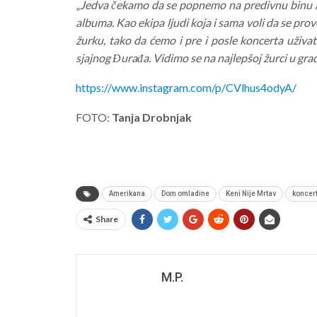
„
Jedva čekamo da se popnemo na predivnu binu A
albuma. Kao ekipa ljudi koja i sama voli da se pr
žurku, tako da ćemo i pre i posle koncerta uživat
sjajnog Đurađa. Vidimo se na najlepšoj žurci u gra
https://www.instagram.com/p/CVlhus4odyA/
FOTO:
Tanja Drobnjak
Amerikana
Dom omladine
Keni Nije Mrtav
koncer
Share
M.P.