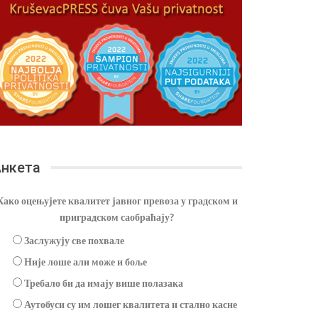
нкета
Како оцењујете квалитет јавног превоза у градском и
приградском саобраћају?
Заслужују све похвале
Није лоше али може и боље
Требало би да имају више полазака
Аутобуси су им лошег квалитета и стално касне