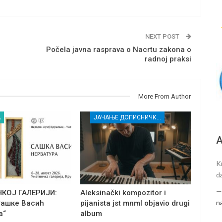
NEXT POST
Počela javna rasprava o Nacrtu zakona o
radnoj praksi
More From Author
А
ЈАЧАЊЕ ДОПИСНИЧКЕ МРЕЖЕ НЕЗАВИСНИХ МЕДИЈА У РАСИНСКОМ ОКРУГУ
А
K
d
ЧКОЈ ГАЛЕРИЈИ:
Aleksinački kompozitor i
n
Сашке Васић
pijanista jst mnml objavio drugi
а“
album