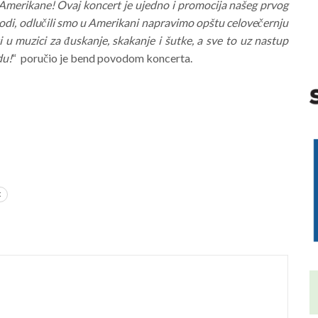
merikane! Ovaj koncert je ujedno i promocija našeg prvog
ovodi, odlučili smo u Amerikani napravimo opštu celovečernju
i u muzici za đuskanje, skakanje i šutke, a sve to uz nastup
du!
“ poručio je bend povodom koncerta.
t