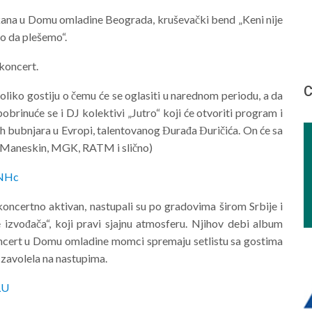
kana u Domu omladine Beograda, kruševački bend „Keni nije
o da plešemo“.
 koncert.
С
oliko gostiju o čemu će se oglasiti u narednom periodu, a da
brinuće se i DJ kolektivi „Jutro“ koji će otvoriti program i
jih bubnjara u Evropi, talentovanog Đurađa Đuričića. On će sa
a (Maneskin, MGK, RATM i slično)
gNHc
koncertno aktivan, nastupali su po gradovima širom Srbije i
ve izvođača“, koji pravi sjajnu atmosferu. Njihov debi album
ncert u Domu omladine momci spremaju setlistu sa gostima
 zavolela na nastupima.
LU