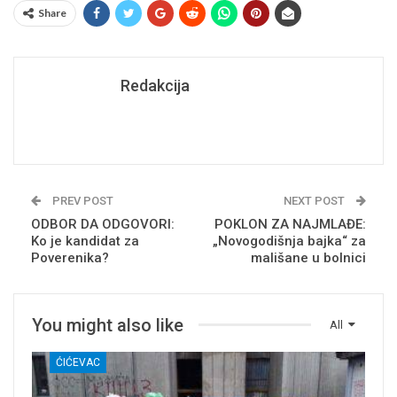
Share
Redakcija
PREV POST
NEXT POST
ODBOR DA ODGOVORI:
POKLON ZA NAJMLAĐE:
Ko je kandidat za
„Novogodišnja bajka“ za
Poverenika?
mališane u bolnici
You might also like
All
ĆIĆEVAC