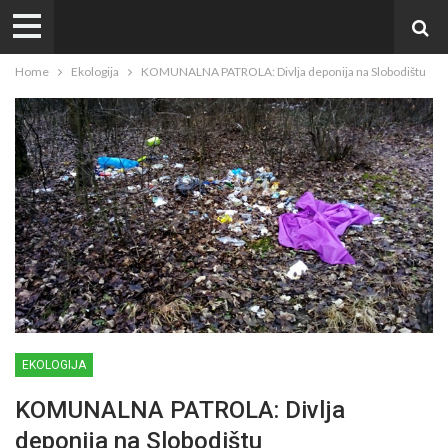
Home
Ekologija
KOMUNALNA PATROLA: Divlja deponija na Slobodištu
EKOLOGIJA
KOMUNALNA PATROLA: Divlja
deponija na Slobodištu