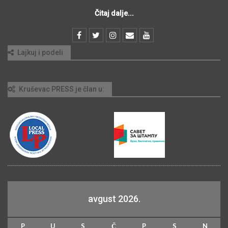
Čitaj dalje...
Lajkuj i podeli
Kruševac PRESS je član u:
avgust 2026.
P
U
S
Č
P
S
N