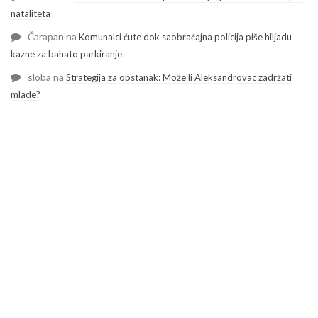
nataliteta
Čarapan
na
Komunalci ćute dok saobraćajna policija piše hiljadu
kazne za bahato parkiranje
sloba
na
Strategija za opstanak: Može li Aleksandrovac zadržati
mlade?