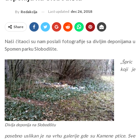
Last updated
dec 26, 2018
By
Redakcija
Share
Naši čitaoci su nam poslali fotografije sa divljim deponijama u
Spomen parku Slobodište.
„
Špric
koji je
Divlja deponija na Slobodištu
posebno uslikan je na vrhu galerije gde su Kamene ptice. Sve