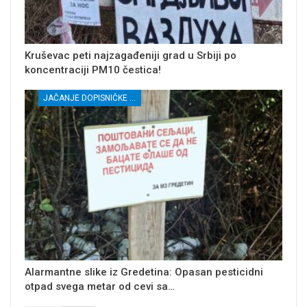
Kruševac peti najzagađeniji grad u Srbiji po
koncentraciji PM10 čestica!
JAČANJE DOPISNIČKE MREŽE NEZAVISNIH MEDIJA U RASINSKOM OKRUGU
Alarmantne slike iz Gredetina: Opasan pesticidni
otpad svega metar od cevi sa…