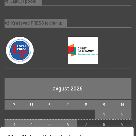
Lajkuj i podeli
Kruševac PRESS je član u:
avgust 2026.
P
U
S
Č
P
S
N
1
2
3
4
5
6
7
8
9
10
11
12
13
14
15
16