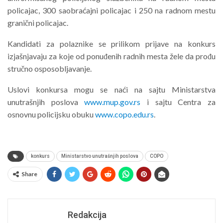
policajac, 300 saobraćajni policajac i 250 na radnom mestu
granični policajac.
Kandidati za polaznike se prilikom prijave na konkurs
izjašnjavaju za koje od ponuđenih radnih mesta žele da prođu
stručno osposobljavanje.
Uslovi konkursa mogu se naći na sajtu Ministarstva
unutrašnjih poslova
www.mup.gov.rs
i sajtu Centra za
osnovnu policijsku obuku
www.copo.edu.rs
.
konkurs
Ministarstvo unutrašnjih poslova
COPO
Share
Redakcija