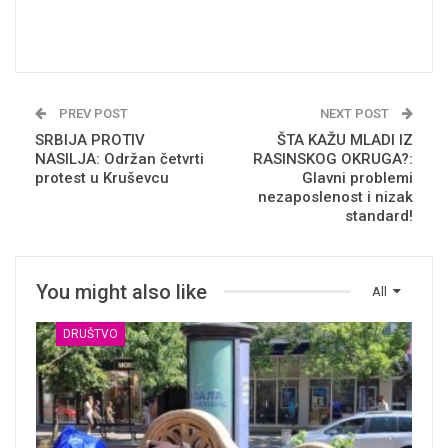
PREV POST
NEXT POST
SRBIJA PROTIV
ŠTA KAŽU MLADI IZ
NASILJA: Održan četvrti
RASINSKOG OKRUGA?:
protest u Kruševcu
Glavni problemi
nezaposlenost i nizak
standard!
You might also like
All
DRUŠTVO