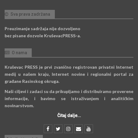
Sva prava zadržana
Preuzimanje sadržaja nije dozvoljeno
bez pisane dozvole KruševacPRESS-a.
O nama
Kruševac PRESS je prvi zvanično registrovan privatni Internet
medij u našem kraju, Internet novine i regionalni portal za
građane Rasinskog okruga.
Naši ciljevi i zadaci su da prikupljamo i distribuiramo proverene
informacije, i bavimo se istraživanjem i analitičkim
novinarstvom.
Čitaj dalje...