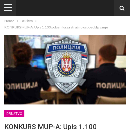
Home
Društvo
KONKURS MUP-A: Upis 1.100 polaznika za stručno osposobljavanje
DRUŠTVO
KONKURS MUP-A: Upis 1.100