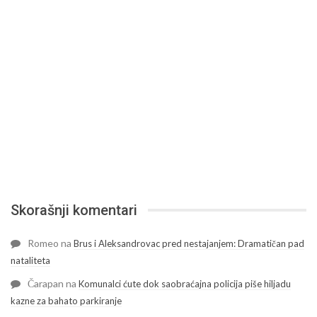
Skorašnji komentari
Romeo
na
Brus i Aleksandrovac pred nestajanjem: Dramatičan pad
nataliteta
Čarapan
na
Komunalci ćute dok saobraćajna policija piše hiljadu
kazne za bahato parkiranje